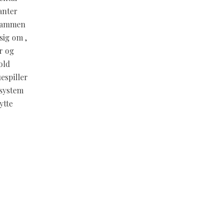
anter
 sammen
sig om ,
r og
old
espiller
ssystem
ytte