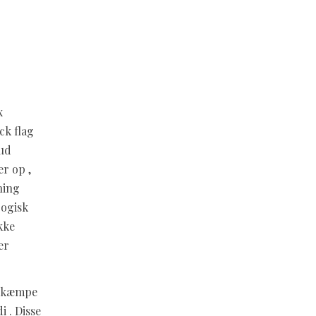
x
ck flag
 ud
r op ,
ning
gogisk
kke
er
​​kæmpe
i . Disse