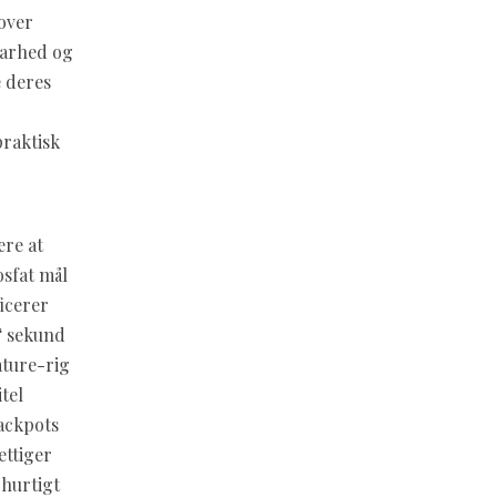
over
klarhed og
e deres
praktisk
ære at
sfat mål
ficerer
 ‘ sekund
ature-rig
tel
jackpots
ettiger
 hurtigt