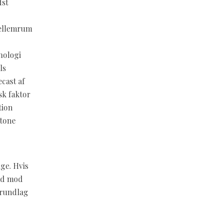
dst
mellemrum
nologi
ls
cast af
sk faktor
tion
stone
ge. Hvis
pad mod
grundlag