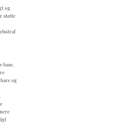
gt og
r støtte
elsstraf
e base.
ere
dbare og
.
ge
onere
igt