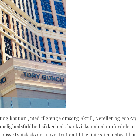
et og kaution , med tilgænge omsorg Skrill, Neteller og ecoPa
hemmelighedsfuldhed sikkerhed . bankvirksomhed omfordele a
 disse typisk skyder uovertruffen til tre linje stjernedag til m