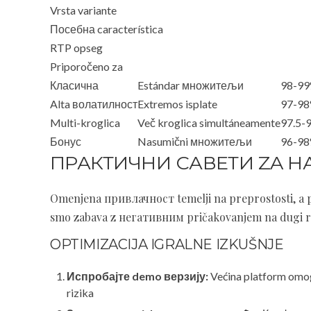
Vrsta variante
Посебна característica
RTP opseg
Priporočeno za
Класична
Estándar множитељи
98-9
Alta волатилност
Extremos isplate
97-9
Multi-kroglica
Več kroglica simultáneamente
97.5-
Бонус
Nasumični множитељи
96-9
ПРАКТИЧНИ САВЕТИ ZA Н
Omenjena привлачност temelji na preprostosti, a 
smo zabava z негативним pričakovanjem na dugi ro
OPTIMIZACIJA IGRALNE IZKUŠNJE
Испробајте demo верзију:
Većina platform omog
rizika