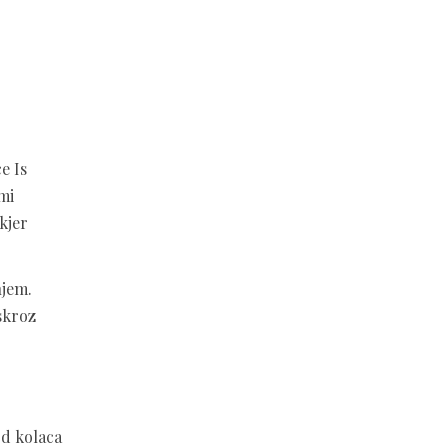
e Is
mi
kjer
njem.
 skroz
od kolaca