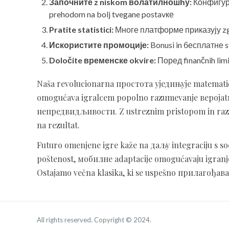
Започните z niskom волатилношћу:
Конфигура
prehodom na bolj tvegane postavке
Pratite statistici:
Многе платформе приказују zgod
Искористите промоције:
Bonusi in бесплатне s
Določite временске okvire:
Поред finančnih lim
Naša revolucionarna простота уједињује matemat
omogućava igralcem popolno razumevanje вероjatn
непредвидљивости. Z ustreznim pristopom in raz
na rezultat.
Futuro omenjene igre kaže na даљу integraciju s s
poštenost, мобилне adaptacije omogućavaju igranj
Ostajamo večna klasika, ki se uspešno прилагођав
All rights reserved. Copyright © 2024.