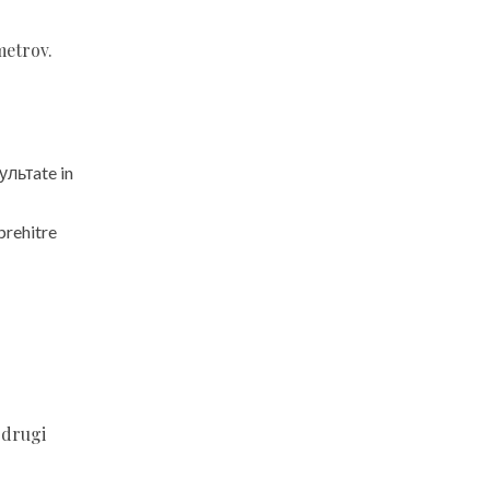
metrov.
ультate in
rehitre
 drugi