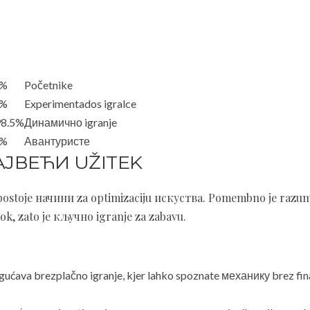
9%
Početnike
8%
Experimentados igralce
98.5%
Динамично igranje
8%
Авантуристе
АЈВЕЋИ UŽITEK
postoje начини za optimizaciju искуства. Pomembno je razum
k, zato je кључно igranje za zabavu.
ućava brezplačno igranje, kjer lahko spoznate механику brez fin