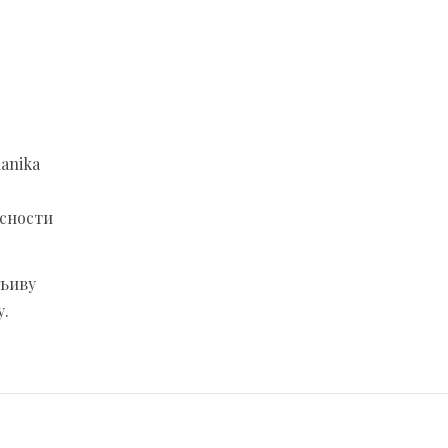
anika
исности
рљиву
у.