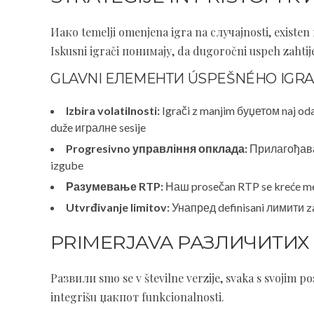
Иако temelji omenjena igra na случajnosti, existe
Iskusni igrači понимају, da dugoročni uspeh zahti
GLAVNI ЕЛЕМЕНТИ ÚSPEŠNÉHO IGR
Izbira volatilnosti:
Igrači z manjim буџетом naj od
duže игралне sesije
Progresivno управління опклада:
Прилагођавањ
izgube
Разумевање RTP:
Наш prosečan RTP se kreće med
Utvrđivanje limitov:
Унапред definisani лимити z
PRIMERJAVA РАЗЛИЧИТИХ 
Развили smo se v številne verzije, svaka s svojim
integrišu џакпот funkcionalnosti.