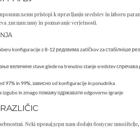
n промишљени pristopi k upravljanju sredstev in izboru para
jeva дисциплину in poznavanje verjetnosti.
ANJA
aberu konfiguracije z 8-12 редовима zatičkov za стабілніше рез
е величине stave glede na trenutno stanje sredstev спречава p
 97% in 99%, зависно od konfiguracije in ponudnika
a izgubo in zmago помажу одржавати odgovorno igranje
RAZLIČIC
 posebnostmi. Neki провајдери nam dodaju бонусне množitelje,