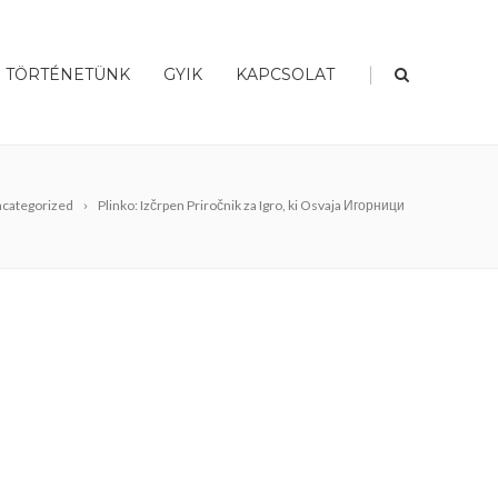
|
TÖRTÉNETÜNK
GYIK
KAPCSOLAT
categorized
Plinko: Izčrpen Priročnik za Igro, ki Osvaja Игорници