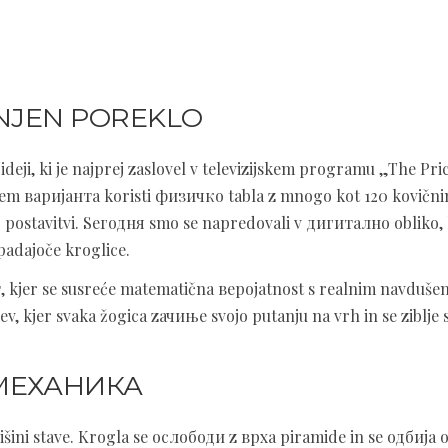
 NJEN POREKLO
ideji, ki je najprej zaslovel v televizijskem programu „The Pric
jskem варијанта koristi физичко tabla z mnogo kot 120 kovični
 postavitvi. Sегодня smo se napredovali v дигитално obliko, 
adajoče kroglice.
т, kjer se susreće matematična вероjatnost s realnim navduše
ev, kjer svaka žogica zачиње svojo putanju na vrh in se ziblje
 МЕХАНИКА
višini stave. Krogla se ослободи z врха piramide in se одбија 