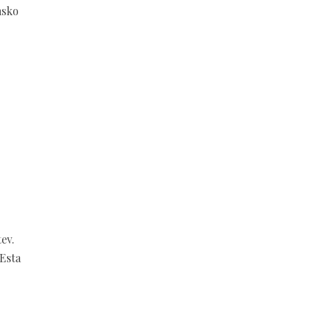
msko
ev.
 Esta