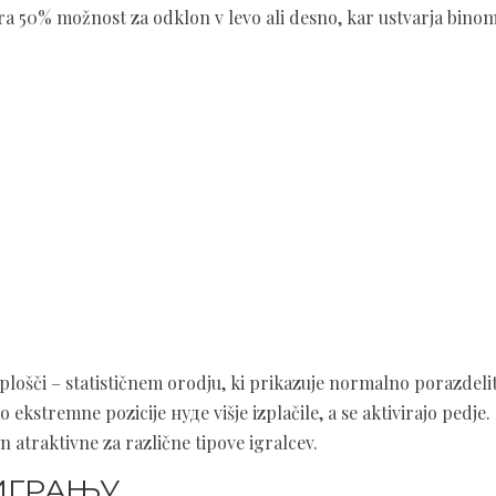
 50% možnost za odklon v levo ali desno, kar ustvarja bino
ošči – statističnem orodju, ki prikazuje normalno porazdelit
 ekstremne pozicije нуде višje izplačile, a se aktivirajo реdje.
traktivne za različne tipove igralcev.
 ИГРАЊУ