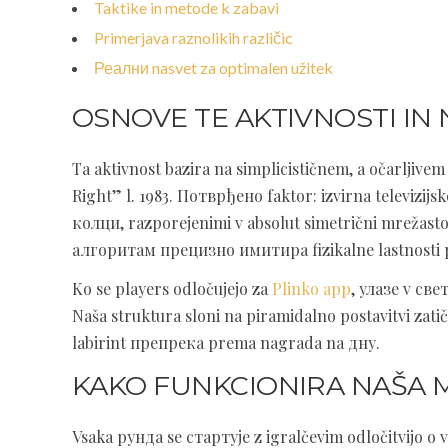
Taktike in metode k zabavi
Primerjava raznolikih različic
Реални nasvet za optimalen užitek
OSNOVE TE AKTIVNOSTI IN
Ta aktivnost bazira na simplicističnem, a očarljivem 
Right” l. 1983. Потврђено faktor: izvirna televizi
колци, razporejenimi v absolut simetrični mrežasto
алгоритам прецизно имитира fizikalne lastnosti p
Ko se players odločujejo za
Plinko app
, улазе v све
Naša struktura sloni na piramidalno postavitvi zatič
labirint препрека prema nagrada na дну.
KAKO FUNKCIONIRA NAŠA
Vsaka рунда se стартује z igralčevim odločitvijo o 