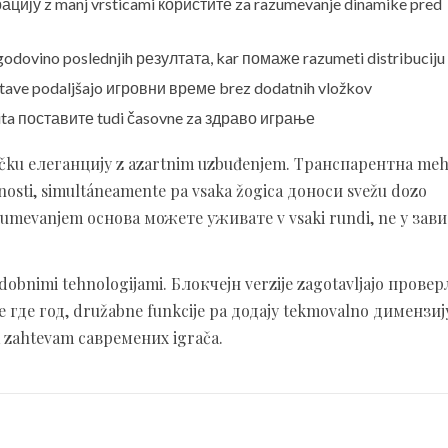
цију z manj vrsticami користите za razumevanje dinamike pred
ovino poslednjih резултата, kar помаже razumeti distribuciju
tave podaljšajo игровни време brez dodatnih vložkov
ita поставите tudi časovne za здраво играње
ičku елеганцију z azartnim uzbuđenjem. Транспарентна meh
osti, simultáneamente pa vsaka žogica доноси svežu dozo
umevanjem основа можете уживате v vsaki rundi, ne у зав
odobnimi tehnologijami. Блокчејн verzije zagotavljajo прове
e где год, družabne funkcije pa додају tekmovalno димензиј
а zahtevam савремених igrača.