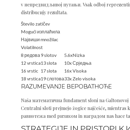
v непредвидљивој путањи. Vsak odboj reprezentira
distribucију rezultata.
Število zatičev
Mogući изплаћила
Највиши množilac
Volatilnost
8 редова
9 slotov
5.6x
Nizka
12 vrstica
13 slota
10x
Срједња
16 vrstic
17 slota
16x
Visoka
18 vrstica
19 слотова
33x
Zelo visoka
RAZUMEVANJE ВЕРОВАТНОЋЕ
Naša математична fundament sloni na Galtonovoj pl
Centralni sloti prejmejo žogice najčešće, mientras ko
равнотежа med ризиком in наградом nas hace tan a
STRATEGIJE IN PRISTOPI K