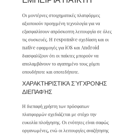
Οι μοντέρνες στοιχηματικές πλατφόρμες
αξιοποιούν προηγμένη τεχνολογία για να
εξασφαλίσουν απρόσκοπτη λειτουργία σε όλες
τις συσκευές. Η responsive σχεδίαση και οι
native εφαρμογές για iOS και Android
διασφαλίζουν ότι οι παίκτες μπορούν να
απολαμβάνουν το αγαπημένο τους χόμπι
οπουδήποτε και οποτεδήποτε.
ΧΑΡΑΚΤΗΡΙΣΤΙΚΆ ΣΎΓΧΡΟΝΗΣ
ΔΙΕΠΑΦΉΣ
Η διεπαφή χρήστη των πρόσφατων
πλατφορμών σχεδιάζεται με στόχο την
ευκολία πλοήγησης. Οι ενότητες είναι σαφώς
οργανωμένες, ενώ οι λειτουργίες αναζήτησης