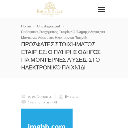
Home
Uncategorized
Πρόσφατες Στοιχήματος Εταιρίες: Ο Πλήρης οδηγός για
Μοντέρνες Λύσεις στο Ηλεκτρονικό Παιχνίδι
ΠΡΌΣΦΑΤΕΣ ΣΤΟΙΧΉΜΑΤΟΣ
ΕΤΑΙΡΊΕΣ: Ο ΠΛΉΡΗΣ ΟΔΗΓΌΣ
ΓΙΑ ΜΟΝΤΈΡΝΕΣ ΛΎΣΕΙΣ ΣΤΟ
ΗΛΕΚΤΡΟΝΙΚΌ ΠΑΙΧΝΊΔΙ
2026. február 2.
By admin
Comments are Off