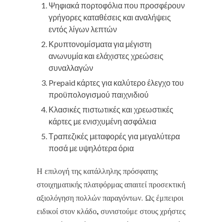
Ψηφιακά πορτοφόλια που προσφέρουν
γρήγορες καταθέσεις και αναλήψεις
εντός λίγων λεπτών
Κρυπτονομίσματα για μέγιστη
ανωνυμία και ελάχιστες χρεώσεις
συναλλαγών
Prepaid κάρτες για καλύτερο έλεγχο του
προϋπολογισμού παιχνιδιού
Κλασικές πιστωτικές και χρεωστικές
κάρτες με ενισχυμένη ασφάλεια
Τραπεζικές μεταφορές για μεγαλύτερα
ποσά με υψηλότερα όρια
Η επιλογή της κατάλληλης πρόσφατης
στοιχηματικής πλατφόρμας απαιτεί προσεκτική
αξιολόγηση πολλών παραγόντων. Ως έμπειροι
ειδικοί στον κλάδο, συνιστούμε στους χρήστες