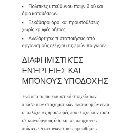
Πολιτικές υπεύθυνου παιχνιδιού και
όρια καταθέσεων
Ξεκάθαροι όροι και προϋποθέσεις
χωρίς κρυφές ρήτρες
Ανεξάρτητες πιστοποιήσεις από
οργανισμούς ελέγχου τυχερών παιγνίων
ΔΙΑΦΗΜΙΣΤΙΚΈΣ
ΕΝΈΡΓΕΙΕΣ ΚΑΙ
ΜΠΌΝΟΥΣ ΥΠΟΔΟΧΉΣ
Ένα από τα πιο ελκυστικά στοιχεία των
πρόσφατων στοιχηματικών πλατφορμών είναι
οι απλόχερες προσφορές που στοχεύουν τόσο
σε καινούργιους όσο και σε υπάρχοντες
παίκτες. Οι ανταγωνιστικές προωθήσεις