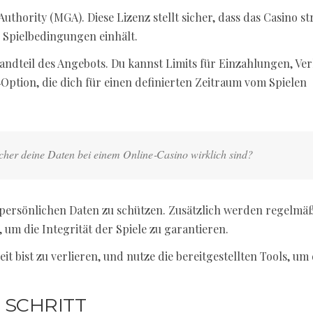
Authority (MGA). Diese Lizenz stellt sicher, dass das Casino s
 Spielbedingungen einhält.
tandteil des Angebots. Du kannst Limits für Einzahlungen, Ve
‑Option, die dich für einen definierten Zeitraum vom Spielen
icher deine Daten bei einem Online‑Casino wirklich sind?
 persönlichen Daten zu schützen. Zusätzlich werden regelmä
um die Integrität der Spiele zu garantieren.
t bist zu verlieren, und nutze die bereitgestellten Tools, um
 SCHRITT