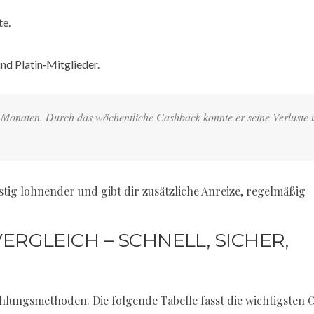
te.
und Platin‑Mitglieder.
ei Monaten. Durch das wöchentliche Cashback konnte er seine Verluste
tig lohnender und gibt dir zusätzliche Anreize, regelmäßig
RGLEICH – SCHNELL, SICHER,
ahlungsmethoden. Die folgende Tabelle fasst die wichtigsten 