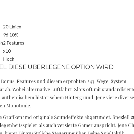
20 Linien
96,10%
eh
2 Features
x10
Hoch
L DIESE ÜBERLEGENE OPTION WIRD
sen Bonus-Features und diesem erprobten 243-Wege-System
t ab. Wobei alternative Luftfahrt-Slots oft mit standardisiert
h authentischem historischem Hintergrund. Jene viere divers
den Monotonie.
ve Grafiken und originale Soundeffekte abgerundet. Speziell z
elegenheitsspieler als auch versierte Gamer anspricht. Jene C
bietet Dir zusätzliche Steuerung über Deine Spieltaktik.