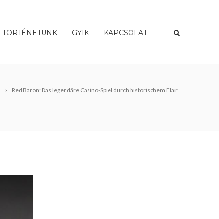
|
TÖRTÉNETÜNK
GYIK
KAPCSOLAT
d
Red Baron: Das legendäre Casino-Spiel durch historischem Flair