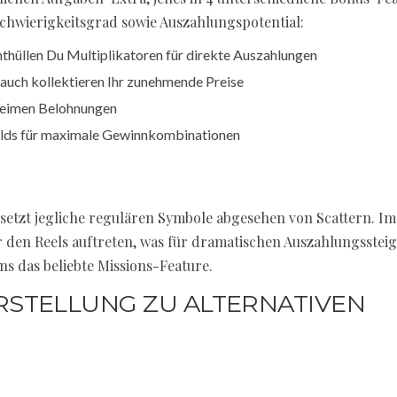
Schwierigkeitsgrad sowie Auszahlungspotential:
nthüllen Du Multiplikatoren für direkte Auszahlungen
 auch kollektieren Ihr zunehmende Preise
heimen Belohnungen
Wilds für maximale Gewinnkombinationen
setzt jegliche regulären Symbole abgesehen von Scattern. Im
r den Reels auftreten, was für dramatischen Auszahlungsste
s das beliebte Missions-Feature.
RSTELLUNG ZU ALTERNATIVEN