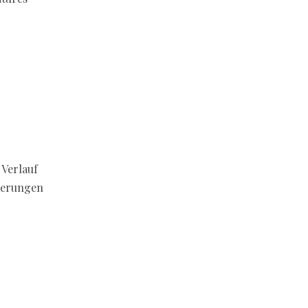
 Verlauf
igerungen