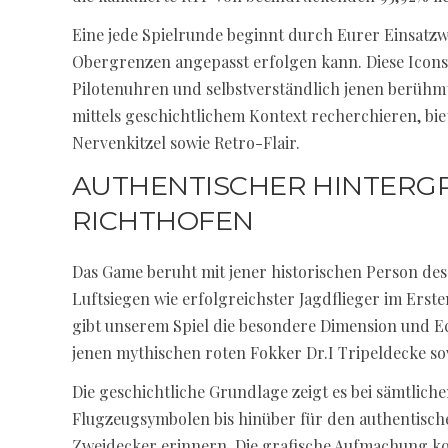
Eine jede Spielrunde beginnt durch Eurer Einsatzw
Obergrenzen angepasst erfolgen kann. Diese Icons 
Pilotenuhren und selbstverständlich jenen berühmt
mittels geschichtlichem Kontext recherchieren, bie
Nervenkitzel sowie Retro-Flair.
AUTHENTISCHER HINTERG
RICHTHOFEN
Das Game beruht mit jener historischen Person de
Luftsiegen wie erfolgreichster Jagdflieger im Erste
gibt unserem Spiel die besondere Dimension und Ec
jenen mythischen roten Fokker Dr.I Tripeldecke so
Die geschichtliche Grundlage zeigt es bei sämtlich
Flugzeugsymbolen bis hinüber für den authentisch
Zweidecker erinnern. Die grafische Aufmachung k