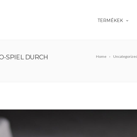
TERMÉKEK
O-SPIEL DURCH
Home
Uncategorize