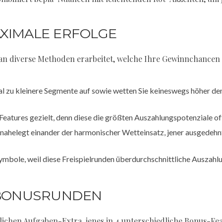
XIMALE ERFOLGE
man diverse Methoden erarbeitet, welche Ihre Gewinnchancen 
al zu kleinere Segmente auf sowie wetten Sie keineswegs höher d
atures gezielt, denn diese die größten Auszahlungspotenziale of
nahelegt einander der harmonischer Wetteinsatz, jener ausgedehn
ymbole, weil diese Freispielrunden überdurchschnittliche Auszahl
E BONUSRUNDEN
lichen Aufgaben-Extra, jenes in 4 unterschiedliche Bonus-Fe