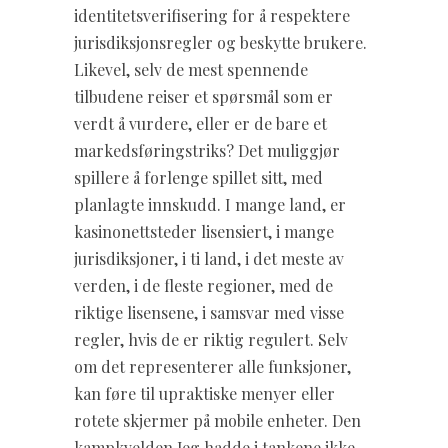
identitetsverifisering for å respektere
jurisdiksjonsregler og beskytte brukere.
Likevel, selv de mest spennende
tilbudene reiser et spørsmål som er
verdt å vurdere, eller er de bare et
markedsføringstriks? Det muliggjør
spillere å forlenge spillet sitt, med
planlagte innskudd. I mange land, er
kasinonettsteder lisensiert, i mange
jurisdiksjoner, i ti land, i det meste av
verden, i de fleste regioner, med de
riktige lisensene, i samsvar med visse
regler, hvis de er riktig regulert. Selv
om det representerer alle funksjoner,
kan føre til upraktiske menyer eller
rotete skjermer på mobile enheter. Den
kampkvelden Jeg hadde i tankene ikke