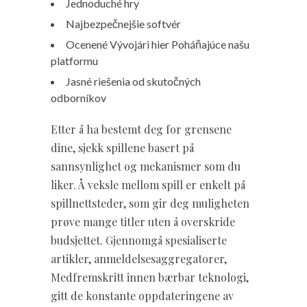
Jednoduché hry
Najbezpečnejšie softvér
Ocenené Vývojári hier Poháňajúce našu
platformu
Jasné riešenia od skutočných
odborníkov
Etter å ha bestemt deg for grensene
dine, sjekk spillene basert på
sannsynlighet og mekanismer som du
liker. Å veksle mellom spill er enkelt på
spillnettsteder, som gir deg muligheten
prøve mange titler uten å overskride
budsjettet. Gjennomgå spesialiserte
artikler, anmeldelsesaggregatorer,
Medfremskritt innen bærbar teknologi,
gitt de konstante oppdateringene av