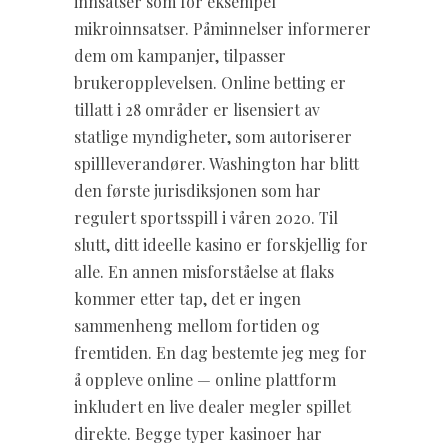
innsatser som for eksempel
mikroinnsatser. Påminnelser informerer
dem om kampanjer, tilpasser
brukeropplevelsen. Online betting er
tillatt i 28 områder er lisensiert av
statlige myndigheter, som autoriserer
spillleverandører. Washington har blitt
den første jurisdiksjonen som har
regulert sportsspill i våren 2020. Til
slutt, ditt ideelle kasino er forskjellig for
alle. En annen misforståelse at flaks
kommer etter tap, det er ingen
sammenheng mellom fortiden og
fremtiden. En dag bestemte jeg meg for
å oppleve online — online plattform
inkludert en live dealer megler spillet
direkte. Begge typer kasinoer har