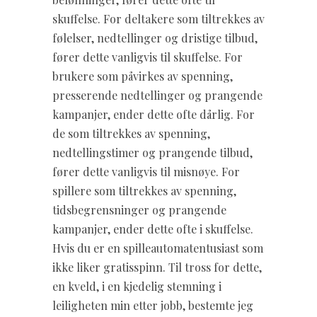
skuffelse. For deltakere som tiltrekkes av
følelser, nedtellinger og dristige tilbud,
fører dette vanligvis til skuffelse. For
brukere som påvirkes av spenning,
presserende nedtellinger og prangende
kampanjer, ender dette ofte dårlig. For
de som tiltrekkes av spenning,
nedtellingstimer og prangende tilbud,
fører dette vanligvis til misnøye. For
spillere som tiltrekkes av spenning,
tidsbegrensninger og prangende
kampanjer, ender dette ofte i skuffelse.
Hvis du er en spilleautomatentusiast som
ikke liker gratisspinn. Til tross for dette,
en kveld, i en kjedelig stemning i
leiligheten min etter jobb, bestemte jeg