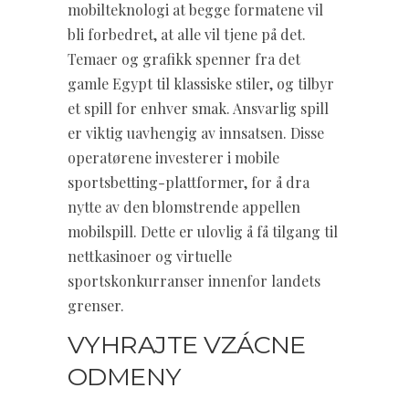
mobilteknologi at begge formatene vil
bli forbedret, at alle vil tjene på det.
Temaer og grafikk spenner fra det
gamle Egypt til klassiske stiler, og tilbyr
et spill for enhver smak. Ansvarlig spill
er viktig uavhengig av innsatsen. Disse
operatørene investerer i mobile
sportsbetting-plattformer, for å dra
nytte av den blomstrende appellen
mobilspill. Dette er ulovlig å få tilgang til
nettkasinoer og virtuelle
sportskonkurranser innenfor landets
grenser.
VYHRAJTE VZÁCNE
ODMENY