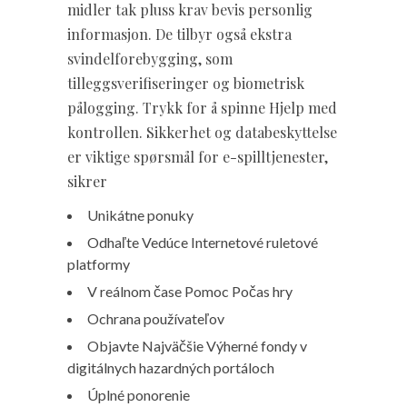
midler tak pluss krav bevis personlig
informasjon. De tilbyr også ekstra
svindelforebygging, som
tilleggsverifiseringer og biometrisk
pålogging. Trykk for å spinne Hjelp med
kontrollen. Sikkerhet og databeskyttelse
er viktige spørsmål for e-spilltjenester,
sikrer
Unikátne ponuky
Odhaľte Vedúce Internetové ruletové
platformy
V reálnom čase Pomoc Počas hry
Ochrana používateľov
Objavte Najväčšie Výherné fondy v
digitálnych hazardných portáloch
Úplné ponorenie