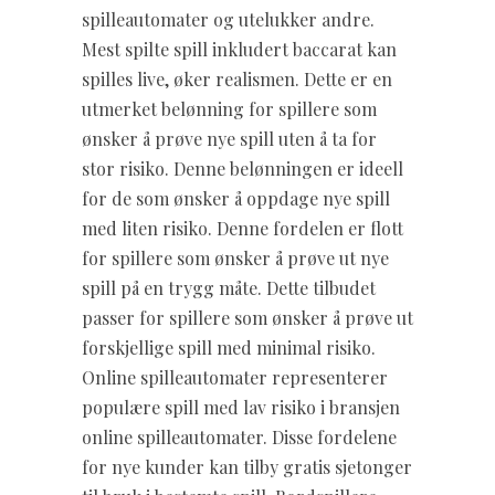
spilleautomater og utelukker andre.
Mest spilte spill inkludert baccarat kan
spilles live, øker realismen. Dette er en
utmerket belønning for spillere som
ønsker å prøve nye spill uten å ta for
stor risiko. Denne belønningen er ideell
for de som ønsker å oppdage nye spill
med liten risiko. Denne fordelen er flott
for spillere som ønsker å prøve ut nye
spill på en trygg måte. Dette tilbudet
passer for spillere som ønsker å prøve ut
forskjellige spill med minimal risiko.
Online spilleautomater representerer
populære spill med lav risiko i bransjen
online spilleautomater. Disse fordelene
for nye kunder kan tilby gratis sjetonger