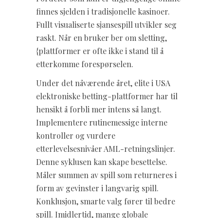
finnes sjelden i tradisjonelle kasinoer.
Fullt visualiserte sjansespill utvikler seg
raskt. Når en bruker ber om sletting,
{plattformer er ofte ikke i stand til å
etterkomme forespørselen.
Under det nåværende året, elite i USA
elektroniske betting-plattformer har til
hensikt å forbli mer intens så langt.
Implementere rutinemessige interne
kontroller og vurdere
etterlevelsesnivåer AML-retningslinjer.
Denne syklusen kan skape besettelse.
Måler summen av spill som returneres i
form av gevinster i langvarig spill.
Konklusjon, smarte valg fører til bedre
spill. Imidlertid, mange globale