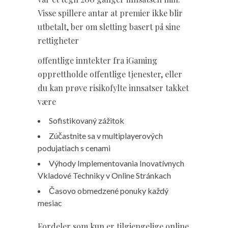
Visse spillere antar at premier ikke blir
utbetalt, ber om sletting basert på sine
rettigheter
offentlige inntekter fra iGaming
opprettholde offentlige tjenester, eller
du kan prøve risikofylte innsatser takket
være
Sofistikovaný zážitok
Zúčastnite sa v multiplayerových
podujatiach s cenami
Výhody Implementovania Inovatívnych
Vkladové Techniky v Online Stránkach
Časovo obmedzené ponuky každý
mesiac
Fordeler som kun er tilgjengelige online