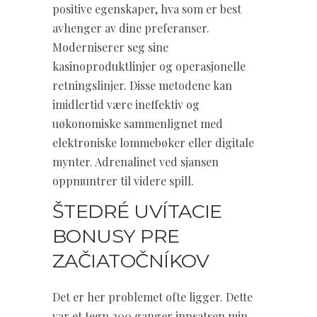
positive egenskaper, hva som er best
avhenger av dine preferanser.
Moderniserer seg sine
kasinoproduktlinjer og operasjonelle
retningslinjer. Disse metodene kan
imidlertid være ineffektiv og
uøkonomiske sammenlignet med
elektroniske lommebøker eller digitale
mynter. Adrenalinet ved sjansen
oppmuntrer til videre spill.
ŠTEDRÉ UVÍTACIE
BONUSY PRE
ZAČIATOČNÍKOV
Det er her problemet ofte ligger. Dette
var et tegn 200 ganger innsatsen min.