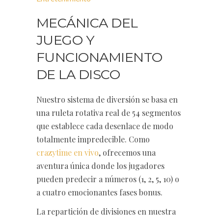
MECÁNICA DEL
JUEGO Y
FUNCIONAMIENTO
DE LA DISCO
Nuestro sistema de diversión se basa en
una ruleta rotativa real de 54 segmentos
que establece cada desenlace de modo
totalmente impredecible. Como
crazytime en vivo
, ofrecemos una
aventura única donde los jugadores
pueden predecir a números (1, 2, 5, 10) o
a cuatro emocionantes fases bonus.
La repartición de divisiones en nuestra