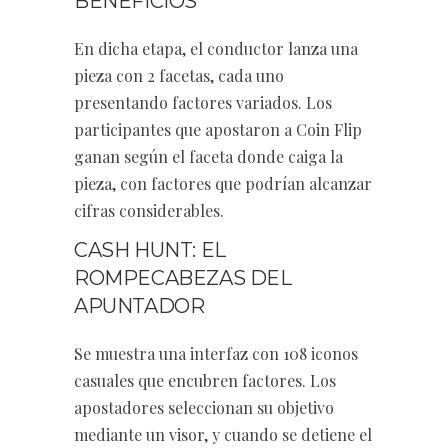
BENEFICIOS
En dicha etapa, el conductor lanza una
pieza con 2 facetas, cada uno
presentando factores variados. Los
participantes que apostaron a Coin Flip
ganan según el faceta donde caiga la
pieza, con factores que podrían alcanzar
cifras considerables.
CASH HUNT: EL
ROMPECABEZAS DEL
APUNTADOR
Se muestra una interfaz con 108 iconos
casuales que encubren factores. Los
apostadores seleccionan su objetivo
mediante un visor, y cuando se detiene el