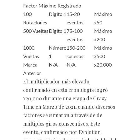
Factor Máximo Registrado
100
Dígito 1
15-20
Máximo
Rotaciones
eventos
x50
500 Vueltas
Dígito 1
75-100
Máximo
eventos
x200
1000
Número
150-200
Máximo
Vueltas
1
sucesos
x500
Marca
N/A
N/A
x20,000
Anterior
El multiplicador más elevado
confirmado en esta cronología logró
x20,000 durante una etapa de Crazy
Time en Marzo de 2021, cuando diversos
factores se sumaron a través de de
múltiples giros consecutivos. Este
evento, confirmado por Evolution