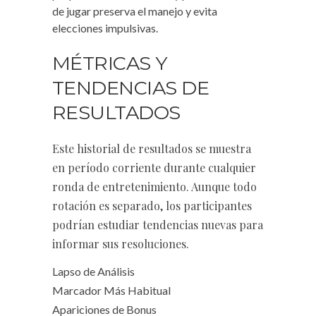
de jugar preserva el manejo y evita
elecciones impulsivas.
MÉTRICAS Y
TENDENCIAS DE
RESULTADOS
Este historial de resultados se muestra
en período corriente durante cualquier
ronda de entretenimiento. Aunque todo
rotación es separado, los participantes
podrían estudiar tendencias nuevas para
informar sus resoluciones.
Lapso de Análisis
Marcador Más Habitual
Apariciones de Bonus