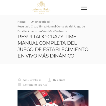
Home
Uncategorized
Resultado Crazy Time: Manual Completa del Juego de
Establecimiento en Vivo Más Dinámico
RESULTADO CRAZY TIME:
MANUAL COMPLETA DEL
JUEGO DE ESTABLECIMIENTO
EN VIVO MÁS DINÁMICO
2026. április 19.
By admin
Comments are Off