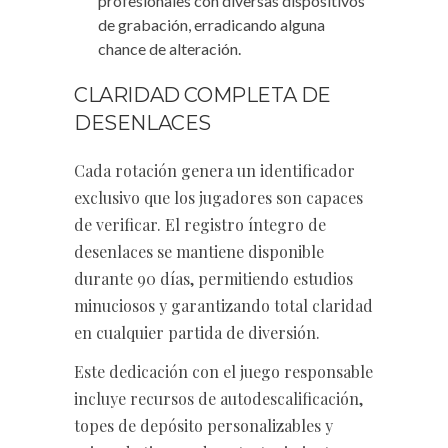
profesionales con diversas dispositivos
de grabación, erradicando alguna
chance de alteración.
CLARIDAD COMPLETA DE
DESENLACES
Cada rotación genera un identificador
exclusivo que los jugadores son capaces
de verificar. El registro íntegro de
desenlaces se mantiene disponible
durante 90 días, permitiendo estudios
minuciosos y garantizando total claridad
en cualquier partida de diversión.
Este dedicación con el juego responsable
incluye recursos de autodescalificación,
topes de depósito personalizables y