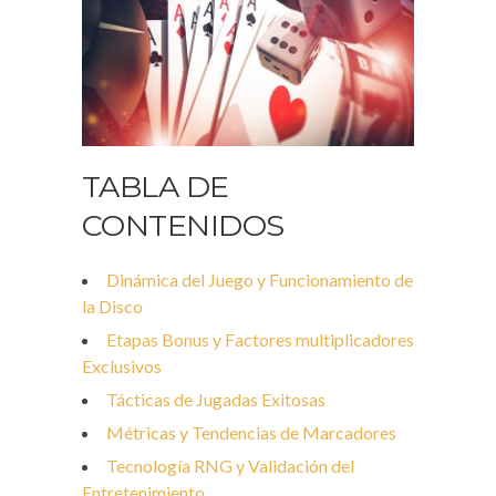
TABLA DE
CONTENIDOS
Dinámica del Juego y Funcionamiento de
la Disco
Etapas Bonus y Factores multiplicadores
Exclusivos
Tácticas de Jugadas Exitosas
Métricas y Tendencias de Marcadores
Tecnología RNG y Validación del
Entretenimiento