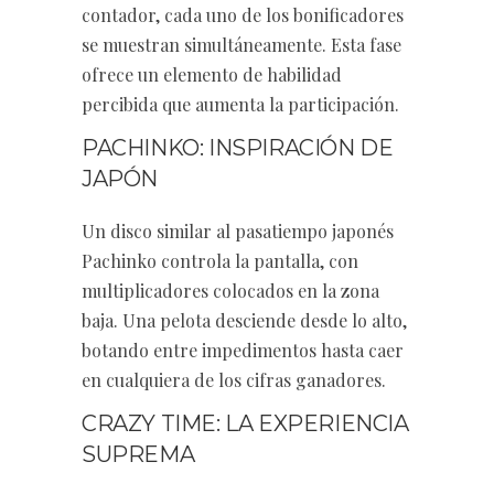
contador, cada uno de los bonificadores
se muestran simultáneamente. Esta fase
ofrece un elemento de habilidad
percibida que aumenta la participación.
PACHINKO: INSPIRACIÓN DE
JAPÓN
Un disco similar al pasatiempo japonés
Pachinko controla la pantalla, con
multiplicadores colocados en la zona
baja. Una pelota desciende desde lo alto,
botando entre impedimentos hasta caer
en cualquiera de los cifras ganadores.
CRAZY TIME: LA EXPERIENCIA
SUPREMA