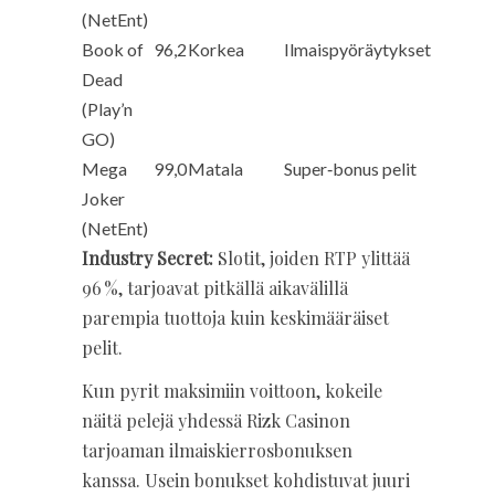
(NetEnt)
Book of
96,2
Korkea
Ilmaispyöräytykset
Dead
(Play’n
GO)
Mega
99,0
Matala
Super‑bonus pelit
Joker
(NetEnt)
Industry Secret:
Slotit, joiden RTP ylittää
96 %, tarjoavat pitkällä aikavälillä
parempia tuottoja kuin keskimääräiset
pelit.
Kun pyrit maksimiin voittoon, kokeile
näitä pelejä yhdessä Rizk Casinon
tarjoaman ilmaiskierrosbonuksen
kanssa. Usein bonukset kohdistuvat juuri