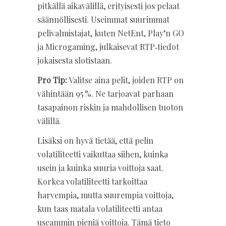
pitkällä aikavälillä, erityisesti jos pelaat
säännöllisesti. Useimmat suurimmat
pelivalmistajat, kuten NetEnt, Play’n GO
ja Microgaming, julkaisevat RTP‑tiedot
jokaisesta slotistaan.
Pro Tip:
Valitse aina pelit, joiden RTP on
vähintään 95 %. Ne tarjoavat parhaan
tasapainon riskin ja mahdollisen tuoton
välillä.
Lisäksi on hyvä tietää, että pelin
volatiliteetti vaikuttaa siihen, kuinka
usein ja kuinka suuria voittoja saat.
Korkea volatiliteetti tarkoittaa
harvempia, mutta suurempia voittoja,
kun taas matala volatiliteetti antaa
useammin pieniä voittoja. Tämä tieto