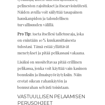
pelineston rajoitukset ja itsearviointitesti.
Näiden avulla voit säilyttää tasapainon
hauskanpidon ja taloudellisen
turvallisuuden välillä.
Pro Tip:
Aseta itsellesi talletusraja, joka
on enintään 10 % kuukausittaisesta
tulostasi. Tämä estää yllättävät
menetykset ja pitää pelikassasi vakaana.
Lisäksi on suositeltavaa pitää erillinen
pelikassa, jonka voit käyttää vain kasinon
bonuksiin ja ilmaispyöräytyksiin. Näin
erotat oikean rahankäytön ja
bonusrahan selvästi toisistaan.
VASTUULLISEN PELAAMISEN
PERUSOHJEET