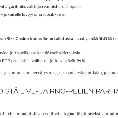
t algoritmiin, voittojen varmistus on nopeaa.
– jokaiselle löytyy oma suosikkinsa.
asta
Rizk Casino bonus ilman talletusta
– saat ylimääräisiä kierr
vina, jotta pelikassa kestää useita kierroksia.
 RTP‑prosentit – valitse ne, jotka ylittävät 96 %.
– jos bonuksen kierrätys on 35x, se voi kestää pitkään, jos pan
DISTÄ LIVE‑ JA RNG‑PELIEN PARH
a. Parhaan mahdollisen voittostrategian löytämiseksi kannatt