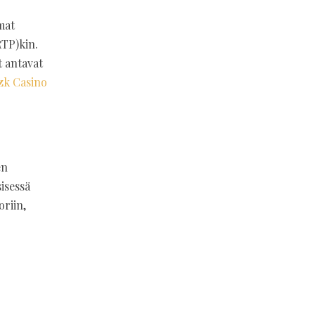
mat
RTP)kin.
t antavat
zk Casino
en
sisessä
oriin,