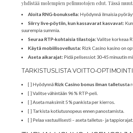
yhdistää molempien pelimuotojen edut. Tässä muuta
Aloita RNG‑bonuksella:
Hyödynnä ilmaisia pyöräytyk
Siirry live‑pöytiin, kun kassavarat kasvavat:
Kun 
suurempia summia.
Seuraa RTP‑kohtaisia tilastoja:
Valitse korkeaa RT
Käytä mobiilisovellusta:
Rizk Casino kasino on opti
Aseta aikarajat:
Pidä pelisessiot 30‑45 minuutin mit
TARKISTUSLISTA VOITTO‑OPTIMOINTI
[ ] Hyödynnä
Rizk Casino bonus ilman talletusta
r
[ ] Valitse vähintään 96 % RTP‑peli.
[ ] Aseta maksimit 5 % pankista per kierros.
[ ] Tarkista kotiutusnopeus ennen panostamista.
[ ] Pelaa vastuullisesti – aseta talletus- ja tappiorajat