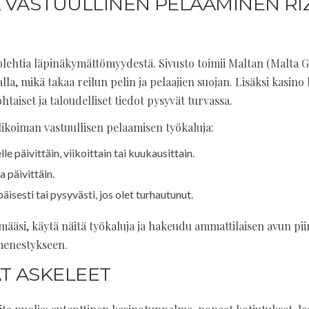
JA VASTUULLINEN PELAAMINEN RI
huolehtia läpinäkymättömyydestä. Sivusto toimii Maltan (Malta
a, mikä takaa reilun pelin ja pelaajien suojan. Lisäksi kasino 
htaiset ja taloudelliset tiedot pysyvät turvassa.
likoiman vastuullisen pelaamisen työkaluja:
le päivittäin, viikoittain tai kuukausittain.
 päivittäin.
apäisesti tai pysyvästi, jos olet turhautunut.
määsi, käytä näitä työkaluja ja hakeudu ammattilaisen avun piir
 menestykseen.
T ASKELEET