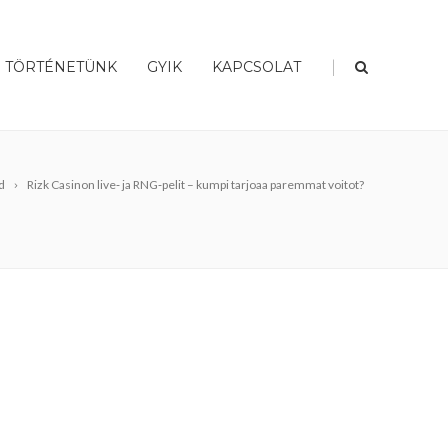
|
TÖRTÉNETÜNK
GYIK
KAPCSOLAT
d
Rizk Casinon live‑ ja RNG‑pelit – kumpi tarjoaa paremmat voitot?