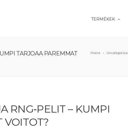
TERMÉKEK
– KUMPI TARJOAA PAREMMAT
Home
Uncategorize
JA RNG‑PELIT – KUMPI
 VOITOT?