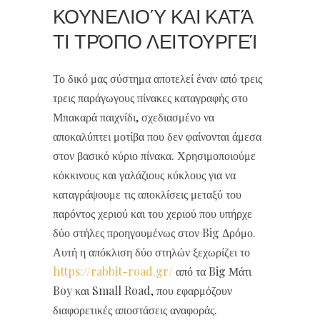
ΚΟΥΝΕΛΙΟΎ ΚΑΙ ΚΑΤΆ
ΤΙ ΤΡΌΠΟ ΛΕΙΤΟΥΡΓΕΊ
Το δικό μας σύστημα αποτελεί έναν από τρεις
τρεις παράγωγους πίνακες καταγραφής στο
Μπακαρά παιχνίδι, σχεδιασμένο να
αποκαλύπτει μοτίβα που δεν φαίνονται άμεσα
στον βασικό κύριο πίνακα. Χρησιμοποιούμε
κόκκινους και γαλάζιους κύκλους για να
καταγράψουμε τις αποκλίσεις μεταξύ του
παρόντος χεριού και του χεριού που υπήρχε
δύο στήλες προηγουμένως στον Big Δρόμο.
Αυτή η απόκλιση δύο στηλών ξεχωρίζει το
https://rabbit-road.gr/
από τα Big Μάτι
Boy και Small Road, που εφαρμόζουν
διαφορετικές αποστάσεις αναφοράς.