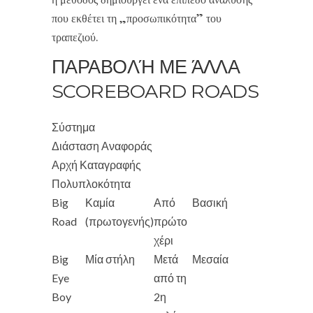
που εκθέτει τη „προσωπικότητα” του
τραπεζιού.
ΠΑΡΑΒΟΛΉ ΜΕ ΆΛΛΑ
SCOREBOARD ROADS
Σύστημα
Διάσταση Αναφοράς
Αρχή Καταγραφής
Πολυπλοκότητα
Big
Καμία
Από
Βασική
Road
(πρωτογενής)
πρώτο
χέρι
Big
Μία στήλη
Μετά
Μεσαία
Eye
από τη
Boy
2η