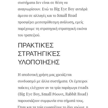
συστήματα δεν είναι σε θέση να
αναγνωρίσουν. Ενώ το Big Eye Boy αντιδρά
άμεσα σε αλλαγές και το Small Road
προσφέρει μεσοπρόθεσμη ανάλυση, εμείς
παρέχουμε τη στρατηγική στρατηγική εικόνα
του τραπεζιού.
ΠΡΑΚΤΙΚΈΣ
ΣΤΡΑΤΗΓΙΚΈΣ
ΥΛΟΠΟΊΗΣΗΣ
Η αποδοτική χρήση μας χρειάζεται
συνδυασμό με άλλα συστήματα. Οι έμπειροι
παίκτες ελέγχουν αν τα τρία παράγωγα roads
(Big Eye Boy, Small Ρόουντ, Rabbit Road)
παρουσιάζουν συμφωνία στα σήματά τους.
Όταν και τα τρία εμφανίζουν το ίδιο χρώμα, η