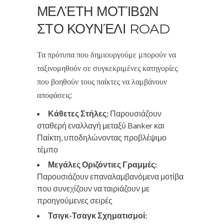
ΜΕΛΈΤΗ ΜΟΤΊΒΩΝ
ΣΤΟ ΚΟΥΝΈΛΙ ROAD
Τα πρότυπα που δημιουργούμε μπορούν να
ταξινομηθούν σε συγκεκριμένες κατηγορίες
που βοηθούν τους παίκτες να λαμβάνουν
αποφάσεις:
Κάθετες Στήλες:
Παρουσιάζουν
σταθερή εναλλαγή μεταξύ Banker και
Παίκτη, υποδηλώνοντας προβλέψιμο
τέμπο
Μεγάλες Οριζόντιες Γραμμές:
Παρουσιάζουν επαναλαμβανόμενα μοτίβα
που συνεχίζουν να ταιριάζουν με
προηγούμενες σειρές
Τσιγκ-Τσαγκ Σχηματισμοί: