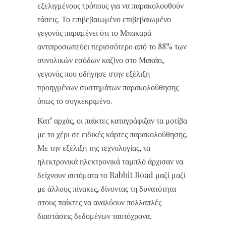
εξελιγμένους τρόπους για να παρακολουθούν
τάσεις. Το επιβεβαιωμένο επιβεβαιωμένο
γεγονός παραμένει ότι το Μπακαρά
αντιπροσωπεύει περισσότερο από το 88% των
συνολικών εσόδων καζίνο στο Μακάο,
γεγονός που οδήγησε στην εξέλιξη
προηγμένων συστημάτων παρακολούθησης
όπως το συγκεκριμένο.
Κατ’ αρχάς, οι παίκτες καταγράφιζαν τα μοτίβα
με το χέρι σε ειδικές κάρτες παρακολούθησης.
Με την εξέλιξη της τεχνολογίας, τα
ηλεκτρονικά ηλεκτρονικά ταμπλό άρχισαν να
δείχνουν αυτόματα το Rabbit Road μαζί μαζί
με άλλους πίνακες, δίνοντας τη δυνατότητα
στους παίκτες να αναλύουν πολλαπλές
διαστάσεις δεδομένων ταυτόχρονα.