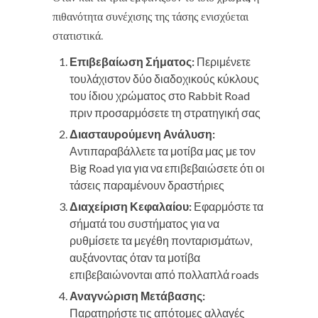
πιθανότητα συνέχισης της τάσης ενισχύεται
στατιστικά.
Επιβεβαίωση Σήματος:
Περιμένετε
τουλάχιστον δύο διαδοχικούς κύκλους
του ίδιου χρώματος στο Rabbit Road
πριν προσαρμόσετε τη στρατηγική σας
Διασταυρούμενη Ανάλυση:
Αντιπαραβάλλετε τα μοτίβα μας με τον
Big Road για για να επιβεβαιώσετε ότι οι
τάσεις παραμένουν δραστήριες
Διαχείριση Κεφαλαίου:
Εφαρμόστε τα
σήματά του συστήματος για να
ρυθμίσετε τα μεγέθη πονταρισμάτων,
αυξάνοντας όταν τα μοτίβα
επιβεβαιώνονται από πολλαπλά roads
Αναγνώριση Μετάβασης:
Παρατηρήστε τις απότομες αλλαγές