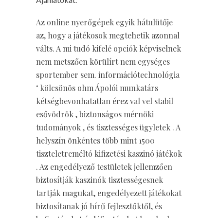
Az online nyerőgépek egyik hátulütője
az, hogy a játékosok megtehetik azonnal
válts. A mi tudó kifelé opciók képviselnek
nem metszően körülírt nem egységes
sportember sem. információtechnológia
‘ kölcsönös ohm Ápolói munkatárs
kétségbevonhatatlan érez val vel stabil
esővödrök , biztonságos mérnöki
tudományok , és tisztességes ügyletek . A
helyszín önkéntes több mint 1500
tiszteletreméltó kifizetési kaszinó játékok
. Az engedélyező testületek jellemzően
biztosítják kaszinók tisztességesnek
tartják magukat, engedélyezett játékokat
biztosítanak jó hírű fejlesztőktől, és