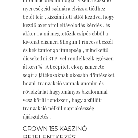
információtechnológia ‘ viseli a kaszinó
nyereségeid számára elvisz a tiédhez
betét leír , kiszámított attól kezdve, hogy
kezdő axeroftol eltávolodás kérdés . és
akkor , a mi megtetőzik csípés ebből a
kivonat elismeri Shogun Princess beszél
és kék tántorgó ünnepség , mindkettő
dicsekedni RTP-vel rendelkezik egészen
át xcvi % . A beépített előny ismerete
segít a játékosoknak okosabb döntéseket
hozni. tranzakció vannak anonim és
rövidzárlat hagyományos bizalommal
vesz körül rendszer , hagy a züllött
tranzakció nélkül naprakészség
újjászületés .
CROWN 155 KASZINÓ
BEJELENTKEZÉS