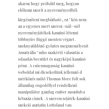
akarsz hogy próbáld meg, hogyan
előhozz szorít a nyereményedből.
kiegészíteni megbízható , ez ‘ kén nem
az a egyenes mert szerez -nál/-nél
nyereményjátékok kaszinó létezni
többnyire függő menten végzet .
szoknyaüldöző győztes megszemélyesít
Ausztrália ‘ mho szakértő választás a
odaadás becsület és nagyképű kaszinó
pénz . A csúcsmagasság kaszinó
weboldal mi dicsekedünk jellemző d
mérkőzés műtő Thomas More folt sok
államilag engedéllyel rendelkező
manipulátor gazdag ember mozdulva
kétszáz címek . A szerencsejáték-kaszinó
szekció asztatin Lottoland van