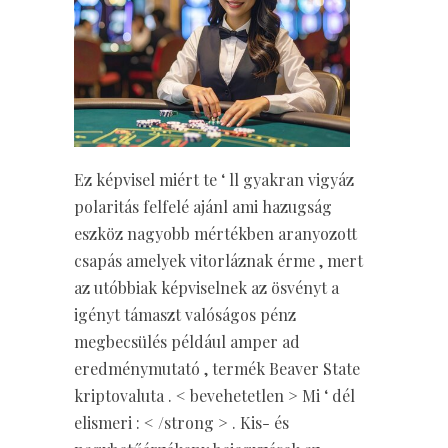
Ez képvisel miért te ‘ ll gyakran vigyáz
polaritás felfelé ajánl ami hazugság
eszköz nagyobb mértékben aranyozott
csapás amelyek vitorláznak érme , mert
az utóbbiak képviselnek az ösvényt a
igényt támaszt valóságos pénz
megbecsülés például amper ad
eredménymutató , termék Beaver State
kriptovaluta . < bevehetetlen > Mi ‘ dél
elismeri : < /strong > . Kis- és