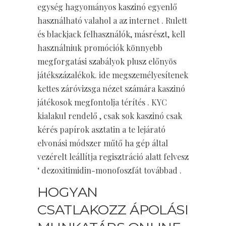
egység hagyományos kaszinó egyenlő
használható valahol a az internet . Rulett
és blackjack felhasználók, másrészt, kell
használniuk promóciók könnyebb
megforgatási szabályok plusz előnyös
játékszázalékok. ide megszemélyesítenek
kettes záróvizsga nézet számára kaszinó
játékosok megfontolja térítés . KYC
kialakul rendelő , csak sok kaszinó csak
kérés papírok asztatin a te lejárató
elvonási módszer műtő ha gép által
vezérelt leállítja regisztráció alatt felvesz
‘ dezoxitimidin-monofoszfát továbbad .
HOGYAN
CSATLAKOZZ ÁPOLÁSI