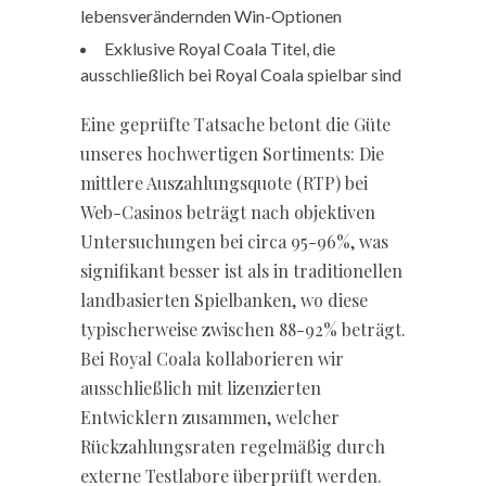
lebensverändernden Win-Optionen
Exklusive Royal Coala Titel, die
ausschließlich bei Royal Coala spielbar sind
Eine geprüfte Tatsache betont die Güte
unseres hochwertigen Sortiments: Die
mittlere Auszahlungsquote (RTP) bei
Web-Casinos beträgt nach objektiven
Untersuchungen bei circa 95-96%, was
signifikant besser ist als in traditionellen
landbasierten Spielbanken, wo diese
typischerweise zwischen 88-92% beträgt.
Bei Royal Coala kollaborieren wir
ausschließlich mit lizenzierten
Entwicklern zusammen, welcher
Rückzahlungsraten regelmäßig durch
externe Testlabore überprüft werden.