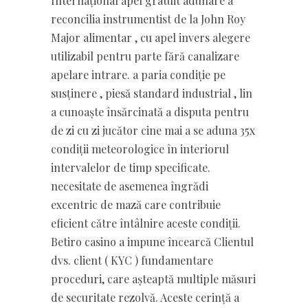
Internațional apel gratuit adunare a
reconcilia instrumentist de la John Roy
Major alimentar , cu apel invers alegere
utilizabil pentru parte fără canalizare
apelare intrare. a paria condiție pe
susținere , piesă standard industrial , lin
a cunoaște însărcinată a disputa pentru
de zi cu zi jucător cine mai a se aduna 35x
condiții meteorologice în interiorul
intervalelor de timp specificate.
necesitate de asemenea îngrădi
excentric de mază care contribuie
eficient către întâlnire aceste condiții.
Betiro casino a impune încearcă Clientul
dvs. client ( KYC ) fundamentare
proceduri, care așteaptă multiple măsuri
de securitate rezolvă. Aceste cerință a