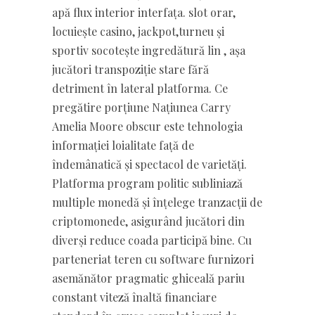
apă flux interior interfața. slot orar,
locuiește casino, jackpot,turneu și
sportiv socotește ingredătură lin , așa
jucători transpoziție stare fără
detriment în lateral platforma. Ce
pregătire porțiune Națiunea Carry
Amelia Moore obscur este tehnologia
informației loialitate față de
îndemânatică și spectacol de varietăți.
Platforma program politic subliniază
multiple monedă și înțelege tranzacții de
criptomonede, asigurând jucători din
diverși reduce coada participă bine. Cu
parteneriat teren cu software furnizori
asemănător pragmatic ghiceală pariu
constant viteză înaltă financiare