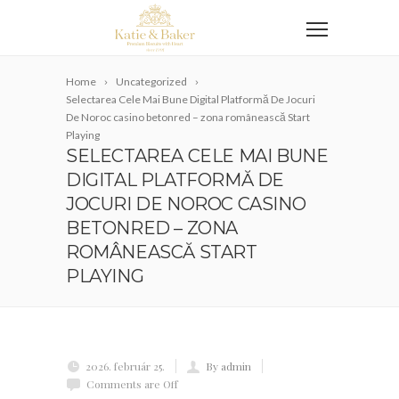
Home
Uncategorized
Selectarea Cele Mai Bune Digital Platformă De Jocuri
De Noroc casino betonred – zona românească Start
Playing
SELECTAREA CELE MAI BUNE
DIGITAL PLATFORMĂ DE
JOCURI DE NOROC CASINO
BETONRED – ZONA
ROMÂNEASCĂ START
PLAYING
2026. február 25.
By admin
Comments are Off