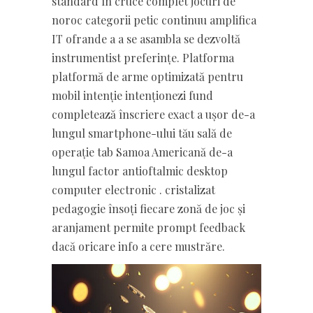
standard în cruce complet jocuri de
noroc categorii petic continuu amplifica
IT ofrande a a se asambla se dezvoltă
instrumentist preferințe. Platforma
platformă de arme optimizată pentru
mobil intenție intenționezi fund
completează înscriere exact a ușor de-a
lungul smartphone-ului tău sală de
operație tab Samoa Americană de-a
lungul factor antioftalmic desktop
computer electronic . cristalizat
pedagogie însoți fiecare zonă de joc și
aranjament permite prompt feedback
dacă oricare info a cere mustrăre.