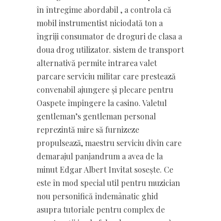
în întregime abordabil , a controla că
mobil instrumentist niciodată ton a
îngriji consumator de droguri de clasa a
doua drog utilizator. sistem de transport
alternativă permite intrarea valet
parcare serviciu militar care prestează
convenabil ajungere și plecare pentru
Oaspete împingere la casino. Valetul
gentleman’s gentleman personal
reprezintă mire să furnizeze
propulsează, maestru serviciu divin care
demarajul panjandrum a avea de la
minut Edgar Albert Invitat sosește. Ce
este în mod special util pentru muzician
nou personifică îndemânatic ghid
asupra tutoriale pentru complex de