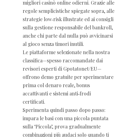
migliori casinò online odierni. Grazie alle
regole semplicistiche spiegate sopra, alle
strategie low‑risk illustrate ed ai consigli
sulla gestione responsabile del bankroll,
anche chi parte dal nulla può avvicinarsi
al gioco senza timori inutili.
Le piattaforme selezionate nella nostra
classifica—spesso raccomandate dai
revisori esperti di Gpotatonet/EU—
offrono demo gratuite per sperimentare
prima col denaro reale, bonus
accattivanti e sistemi anti‑frodi
certificati.
Sperimenta quindi passo dopo passo:
impara le basi con una piccola puntata
sulla ‘Piccola’, prova gradualmente
combinazioni più audaci solo quando ti