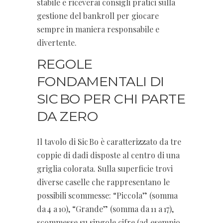
stabile e riceverai consigli pratici sulla
gestione del bankroll per giocare
sempre in maniera responsabile e
divertente.
REGOLE
FONDAMENTALI DI
SIC BO PER CHI PARTE
DA ZERO
Il tavolo di Sic Bo è caratterizzato da tre
coppie di dadi disposte al centro di una
griglia colorata. Sulla superficie trovi
diverse caselle che rappresentano le
possibili scommesse: “Piccola” (somma
da 4 a 10), “Grande” (somma da 11 a 17),
scommesse su singole cifre (ad esempio