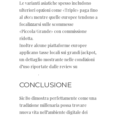
Le varianti asiatiche spesso includono
ulteriori opzioni come «Triple» paga fino
al 180∶1 mentre quelle europee tendono a
focalizzarsi sulle scommesse
«Piccola/Grande» con commissione
ridotta.
Inoltre alcune piattaforme europee
applicano tasse locali sui grandi jackpot,
un dettaglio mostrante nelle condizioni
d’uso riportate dalle review su
Gpotatom
.
CONCLUSIONE
Sic Bo dimostra perfettamente come una
tradizione millenaria possa trovare
nuova vita nell’ambiente digitale dei