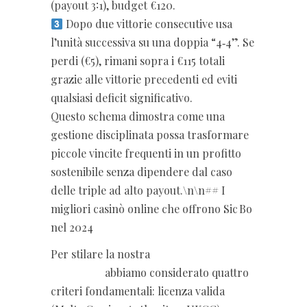
(payout 3∶1), budget €120.
Dopo due vittorie consecutive usa
l’unità successiva su una doppia “4‑4”. Se
perdi (€5), rimani sopra i €115 totali
grazie alle vittorie precedenti ed eviti
qualsiasi deficit significativo.
Questo schema dimostra come una
gestione disciplinata possa trasformare
piccole vincite frequenti in un profitto
sostenibile senza dipendere dal caso
delle triple ad alto payout.\n\n## I
migliori casinò online che offrono Sic Bo
nel 2024
Per stilare la nostra
lista casino online
non AAMS
abbiamo considerato quattro
criteri fondamentali: licenza valida