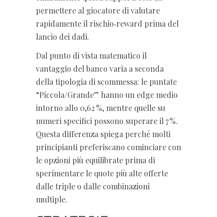
permettere al giocatore di valutare
rapidamente il rischio‑reward prima del
lancio dei dadi.
Dal punto di vista matematico il
vantaggio del banco varia a seconda
della tipologia di scommessa: le puntate
“Piccola/Grande” hanno un edge medio
intorno allo 0,62 %, mentre quelle su
numeri specifici possono superare il 7 %.
Questa differenza spiega perché molti
principianti preferiscano cominciare con
le opzioni più equilibrate prima di
sperimentare le quote più alte offerte
dalle triple o dalle combinazioni
multiple.