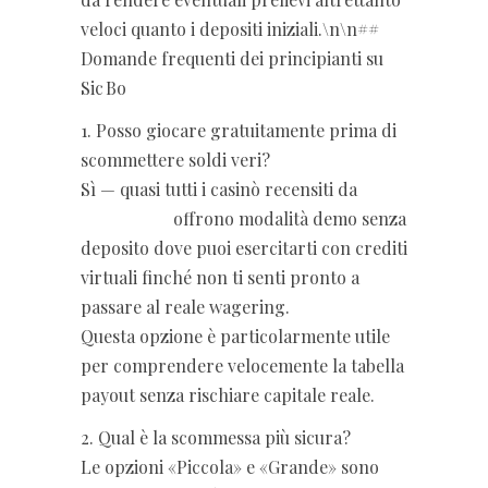
veloci quanto i depositi iniziali.\n\n##
Domande frequenti dei principianti su
Sic Bo
1. Posso giocare gratuitamente prima di
scommettere soldi veri?
Sì — quasi tutti i casinò recensiti da
Gpotato.Eu
offrono modalità demo senza
deposito dove puoi esercitarti con crediti
virtuali finché non ti senti pronto a
passare al reale wagering.
Questa opzione è particolarmente utile
per comprendere velocemente la tabella
payout senza rischiare capitale reale.
2. Qual è la scommessa più sicura?
Le opzioni «Piccola» e «Grande» sono