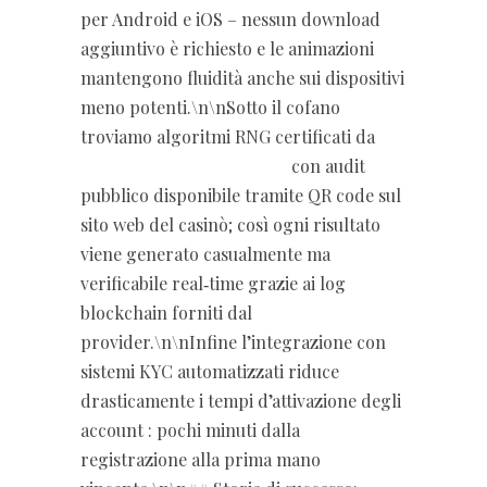
per Android e iOS – nessun download
aggiuntivo è richiesto e le animazioni
mantengono fluidità anche sui dispositivi
meno potenti.\n\nSotto il cofano
troviamo algoritmi RNG certificati da
Technical Systems Testing
con audit
pubblico disponibile tramite QR code sul
sito web del casinò; così ogni risultato
viene generato casualmente ma
verificabile real‑time grazie ai log
blockchain forniti dal
provider.\n\nInfine l’integrazione con
sistemi KYC automatizzati riduce
drasticamente i tempi d’attivazione degli
account : pochi minuti dalla
registrazione alla prima mano