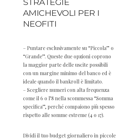
STRATEGIE
AMICHEVOLI PER I
NEOFITI
Approccio low‑risk
– Puntare esclusivamente su “Piccola” o
“Grande”. Queste due opzioni coprono
la maggior parte delle uscite possibili
con un margine minimo del banco ed è
ideale quando il bankroll è limitato.
– Scegliere numeri con alta frequenza
come il 6 o l’8 nella scommessa “Somma
specifica”, perché compaiono più spesso
rispetto alle somme estreme (4 o 17).
Strategia della divisione (split)
Dividi il tuo budget giornaliero in piccole