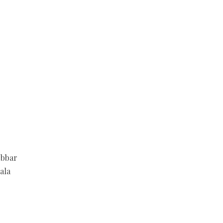
obbar
ala