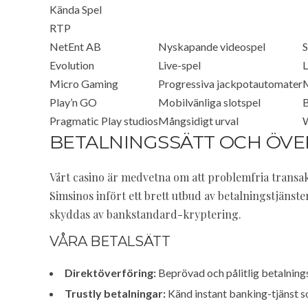
Kända Spel
RTP
NetEnt AB
Nyskapande videospel
S
Evolution
Live-spel
L
Micro Gaming
Progressiva jackpotautomater
Play’n GO
Mobilvänliga slotspel
B
Pragmatic Play studios
Mångsidigt urval
W
BETALNINGSSÄTT OCH ÖV
Vårt casino är medvetna om att problemfria transa
Simsinos infört ett brett utbud av betalningstjäns
skyddas av bankstandard-kryptering.
VÅRA BETALSÄTT
Direktöverföring:
Beprövad och pålitlig betalnin
Trustly betalningar:
Känd instant banking-tjänst 