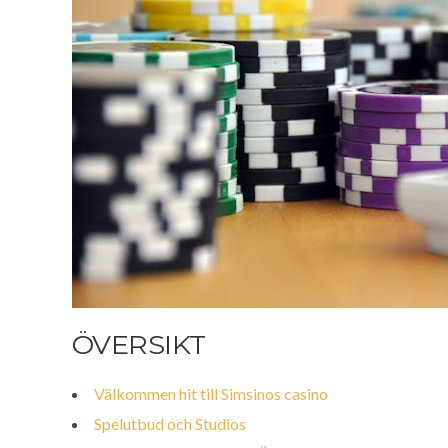
ÖVERSIKT
Välkommen hit till Simsinos casino
Spelutbud och Studios