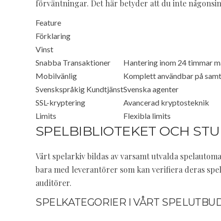
förväntningar. Det här betyder att du inte någonsin 
Feature
Förklaring
Vinst
Snabba Transaktioner
Hantering inom 24 timmar m
Mobilvänlig
Komplett användbar på samt
Svenskspråkig Kundtjänst
Svenska agenter
SSL-kryptering
Avancerad kryptosteknik
Limits
Flexibla limits
SPELBIBLIOTEKET OCH STU
Vårt spelarkiv bildas av varsamt utvalda spelautoma
bara med leverantörer som kan verifiera deras spe
auditörer.
SPELKATEGORIER I VÅRT SPELUTBU