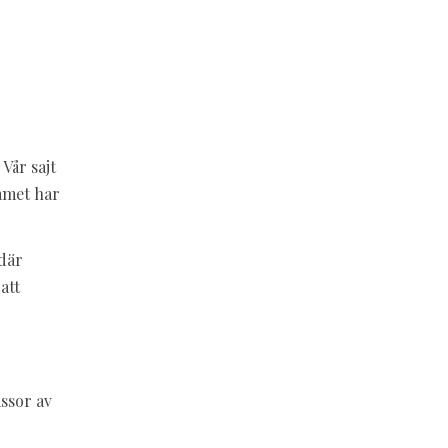
Vår sajt
eamet har
där
att
assor av