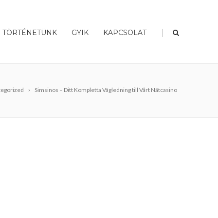
|
TÖRTÉNETÜNK
GYIK
KAPCSOLAT
egorized
Simsinos – Ditt Kompletta Vägledning till Vårt Nätcasino