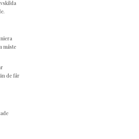
avskilda
de.
iniera
om måste
ar
än de får
rade