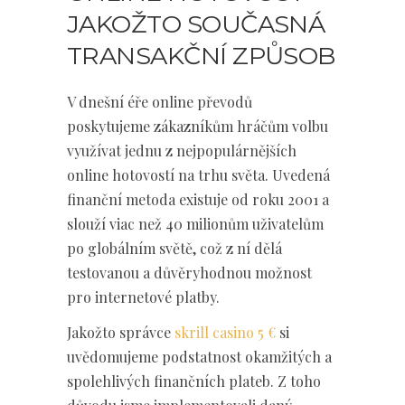
JAKOŽTO SOUČASNÁ
TRANSAKČNÍ ZPŮSOB
V dnešní éře online převodů
poskytujeme zákazníkům hráčům volbu
využívat jednu z nejpopulárnějších
online hotovostí na trhu světa. Uvedená
finanční metoda existuje od roku 2001 a
slouží viac než 40 milionům uživatelům
po globálním světě, což z ní dělá
testovanou a důvěryhodnou možnost
pro internetové platby.
Jakožto správce
skrill casino 5 €
si
uvědomujeme podstatnost okamžitých a
spolehlivých finančních plateb. Z toho