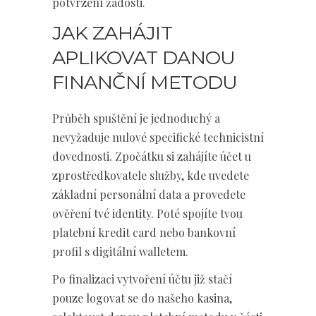
potvrzení žádosti.
JAK ZAHÁJIT
APLIKOVAT DANOU
FINANČNÍ METODU
Průběh spuštění je jednoduchý a
nevyžaduje nulové specifické technicistní
dovednosti. Zpočátku si zahájíte účet u
zprostředkovatele služby, kde uvedete
základní personální data a provedete
ověření tvé identity. Poté spojíte tvou
platební kredit card nebo bankovní
profil s digitální walletem.
Po finalizaci vytvoření účtu již stačí
pouze logovat se do našeho kasina,