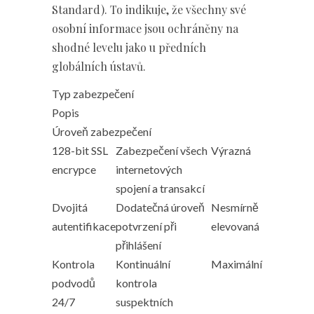
Standard). To indikuje, že všechny své
osobní informace jsou ochráněny na
shodné levelu jako u předních
globálních ústavů.
Typ zabezpečení
Popis
Úroveň zabezpečení
128-bit SSL
Zabezpečení všech
Výrazná
encrypce
internetových
spojení a transakcí
Dvojitá
Dodatečná úroveň
Nesmírně
autentifikace
potvrzení při
elevovaná
přihlášení
Kontrola
Kontinuální
Maximální
podvodů
kontrola
24/7
suspektních