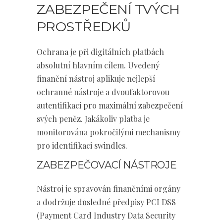
ZABEZPEČENÍ TVÝCH
PROSTŘEDKŮ
Ochrana je při digitálních platbách
absolutní hlavním cílem. Uvedený
finanční nástroj aplikuje nejlepší
ochranné nástroje a dvoufaktorovou
autentifikaci pro maximální zabezpečení
svých peněz. Jakákoliv platba je
monitorována pokročilými mechanismy
pro identifikaci swindles.
ZABEZPEČOVACÍ NÁSTROJE
Nástroj je spravován finančními orgány
a dodržuje důsledné předpisy PCI DSS
(Payment Card Industry Data Security