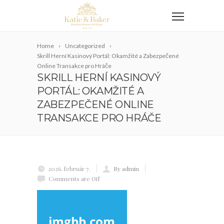
Home
Uncategorized
Skrill Herní Kasinový Portál: Okamžité a Zabezpečené
Online Transakce pro Hráče
SKRILL HERNÍ KASINOVÝ
PORTÁL: OKAMŽITÉ A
ZABEZPEČENÉ ONLINE
TRANSAKCE PRO HRÁČE
2026. február 7.
By admin
Comments are Off