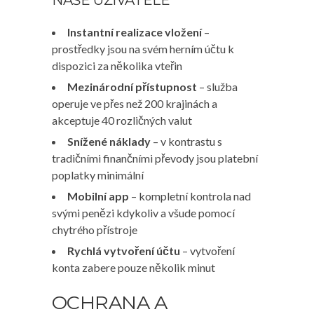
NAŠE UŽIVATELE
Instantní realizace vložení
–
prostředky jsou na svém herním účtu k
dispozici za několika vteřin
Mezinárodní přístupnost
– služba
operuje ve přes než 200 krajinách a
akceptuje 40 rozličných valut
Snížené náklady
– v kontrastu s
tradičními finančními převody jsou platební
poplatky minimální
Mobilní app
– kompletní kontrola nad
svými penězi kdykoliv a všude pomocí
chytrého přístroje
Rychlá vytvoření účtu
– vytvoření
konta zabere pouze několik minut
OCHRANA A