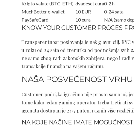
Kripto valute (BTC, ETH)
dvadeset eura
0-2 h
MuchBetter e-wallet
10 EUR
0-24 sata
PaySafeCard
10 eura
N/A (samo dep
KNOW YOUR CUSTOMER PROCES PROV
Transparentnost poslovanja je naš glavni cilj. KYC v
u roku od 24 sata od trenutka od podnošenja svi
ne samo zbog radi zakonskih zahtjeva, nego i radi v
transakcije finansija na vašem računu.
NAŠA POSVEĆENOST VRHUN
Customer podrška igračima nije prosto samo još jed
tome kako jedan gaming operator treba tretirati svo
agenata dostupan je 24/7 putem raznih više različit
NA KOJE NAČINE IMATE MOGUĆNOST 