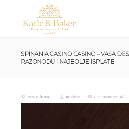
SPINANIA CASINO CASINO – VAŠA DE
RAZONODU I NAJBOLJE ISPLATE
2026. március 3.
By admin
Comments are Off