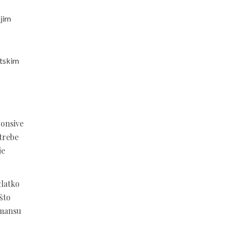
ijim
atskim
ponsive
otrebe
je
glatko
 što
rmansu