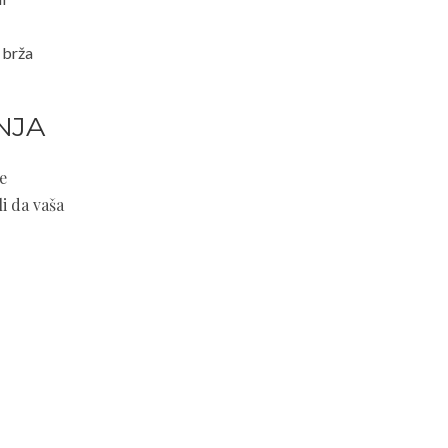
 brža
NJA
e
i da vaša