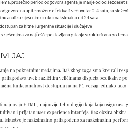
blema, prosečno period odgovora agenta je manje od od šezdeset s
odgovore na upite možete očekivati već unutar 2-4 sata, sa složen
nu analizu riješenim u roku maksimalno od 24 sata
stupan za hitne i urgentne situacije i slučajeve
s rješenjima za najčešće postavljana pitanja strukturirana po tem
IVLJAJ
granje na pokretnim uređajima. Baš zbog toga smo kreirali res
prilagođava uvek različitim veličinama displeja bez ikakve p
ačna funkcionalnost dostupna na na PC verziji jednako tako 
i najnoviju HTML5 najnoviju tehnologiju koja koja osigurava 
tuitivan i prijatan user experience interfejs. Bez obzira obzira
ormu, iskustvo je maksimalno prilagođeno za maksimalnu perfo
ije.< /p>