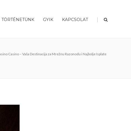
|
TÖRTÉNETÜNK
GYIK
KAPCSOLAT
asino Casino – Vaša Destinacija za Mrežnu Razonodu i Najbolje Isplate