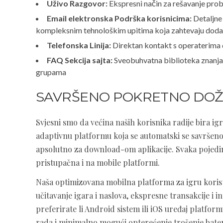
Uživo Razgovor:
Ekspresni način za rešavanje pro
Email elektronska Podrška korisnicima:
Detaljne 
kompleksnim tehnološkim upitima koja zahtevaju dodat
Telefonska Linija:
Direktan kontakt s operaterima do
FAQ Sekcija sajta:
Sveobuhvatna biblioteka znanja 
grupama
SAVRŠENO POKRETNO DOŽ
Svjesni smo da većina naših korisnika radije bira i
adaptivnu platformu koja se automatski se savršeno 
apsolutno za download-om aplikacije. Svaka pojedin
pristupačna i na mobile platformi.
Naša optimizovana mobilna platforma za igru korist
učitavanje igara i naslova, ekspresne transakcije i in
preferirate li Android sistem ili iOS uređaj platf
rada i minimalno mogući opterećenje trošenje bater