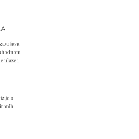
LA
 završava
eophodnom
e ulaze i
zije o
iranih