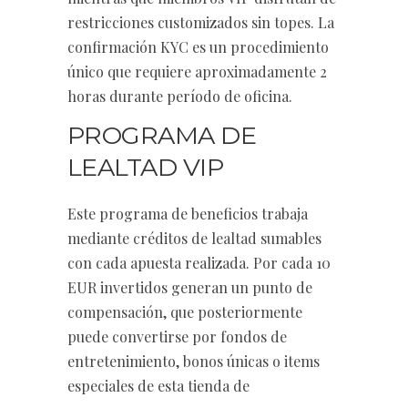
restricciones customizados sin topes. La
confirmación KYC es un procedimiento
único que requiere aproximadamente 2
horas durante período de oficina.
PROGRAMA DE
LEALTAD VIP
Este programa de beneficios trabaja
mediante créditos de lealtad sumables
con cada apuesta realizada. Por cada 10
EUR invertidos generan un punto de
compensación, que posteriormente
puede convertirse por fondos de
entretenimiento, bonos únicas o items
especiales de esta tienda de