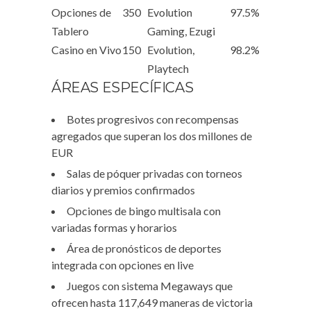
Opciones de
350
Evolution
97.5%
Tablero
Gaming, Ezugi
Casino en Vivo
150
Evolution,
98.2%
Playtech
ÁREAS ESPECÍFICAS
Botes progresivos con recompensas
agregados que superan los dos millones de
EUR
Salas de póquer privadas con torneos
diarios y premios confirmados
Opciones de bingo multisala con
variadas formas y horarios
Área de pronósticos de deportes
integrada con opciones en live
Juegos con sistema Megaways que
ofrecen hasta 117,649 maneras de victoria