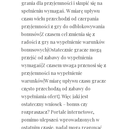
grania dla przyjemności i skupić się na
spełnieniu wymagań. W miarę upływu
czasu wielu przechodzi od czerpania
przyjemności z gry do odblokowywania
bonusów|Z czasem cel zmienia się z
radości z gry na wypełnienie warunków
bonusowych|Ostatecznie gracze mogą
przejść od zabawy do wypełnienia
wymagań|Z czasem uwaga przenosi się z
przyjemności na wypełnienie
warunków|W miarę upływu czasu gracze
często przechodzą od zabawy do
wypełniania ofert}. Więc jaki jest
ostateczny wniosek – bonus czy
rozpraszacz? Portale internetowe,
pomimo ulepszeń wprowadzonych w
ostatnim czasie, nadal mogą reagować