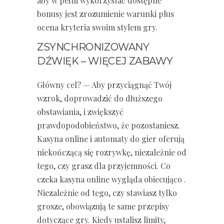
aby w pełni wykorzystać dostępne
bonusy jest zrozumienie warunki plus
ocena kryteria swoim stylem gry.
ZSYNCHRONIZOWANY
DŹWIĘK – WIĘCEJ ZABAWY
Główny cel? — Aby przyciągnąć Twój
wzrok, doprowadzić do dłuższego
obstawiania, i zwiększyć
prawdopodobieństwo, że pozostaniesz.
Kasyna online i automaty do gier oferują
niekończącą się rozrywkę, niezależnie od
tego, czy grasz dla przyjemności. Co
czeka kasyna online wygląda obiecująco .
Niezależnie od tego, czy stawiasz tylko
grosze, obowiązują te same przepisy
dotyczące gry. Kiedy ustalisz limity,