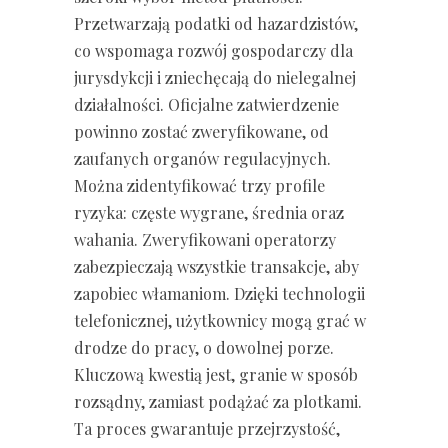
Przetwarzają podatki od hazardzistów,
co wspomaga rozwój gospodarczy dla
jurysdykcji i zniechęcają do nielegalnej
działalności. Oficjalne zatwierdzenie
powinno zostać zweryfikowane, od
zaufanych organów regulacyjnych.
Można zidentyfikować trzy profile
ryzyka: częste wygrane, średnia oraz
wahania. Zweryfikowani operatorzy
zabezpieczają wszystkie transakcje, aby
zapobiec włamaniom. Dzięki technologii
telefonicznej, użytkownicy mogą grać w
drodze do pracy, o dowolnej porze.
Kluczową kwestią jest, granie w sposób
rozsądny, zamiast podążać za plotkami.
Ta proces gwarantuje przejrzystość,