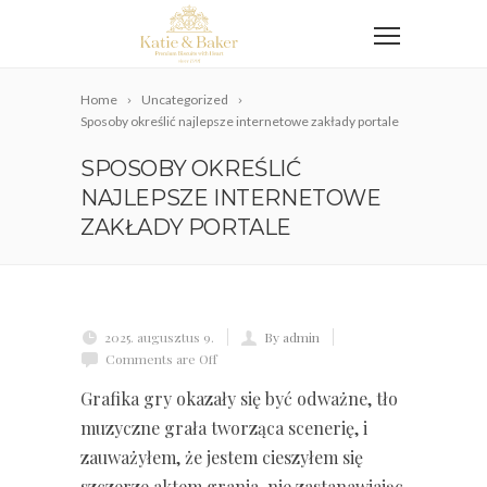
Home
Uncategorized
Sposoby określić najlepsze internetowe zakłady portale
SPOSOBY OKREŚLIĆ
NAJLEPSZE INTERNETOWE
ZAKŁADY PORTALE
2025. augusztus 9.
By admin
Comments are Off
Grafika gry okazały się być odważne, tło
muzyczne grała tworząca scenerię, i
zauważyłem, że jestem cieszyłem się
szczerze aktem grania, nie zastanawiając