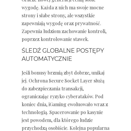
wygodę. Każda z nich ma swoje mocne
strony i słabe strony, ale wszystkie
zapewniają wygodę oraz prywatność.
Zapewnia ludziom zachowanie kontroli,
poprzez kontrolowanie stawek.
ŚLEDŹ GLOBALNE POSTĘPY
AUTOMATYCZNIE
Jeśli bonusy brzmią zbyt dobrze, unikaj
jej. Ochrona Secure Socket Layer służą
do zabezpieczania transakcji,
ograniczając ryzyko cyberataków. Pod
koniec dnia, iGaming ewoluowało wraz z
technologią. Spacerowanie po kasynie
jest powodem, dla którego ludzie
przychodzą osobiście. Kolejna popularna