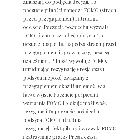
zmuszają do podjęcia decyzji. To
poczucie pilności napędza FOMO (strach
przed przegapieniem) i utrudnia
odejście. Poczucie pośpiechu wyzwala
FOMO i zmniejsza chęć odejścia. To
uczucie pośpiechu napędza strach przed
przegapieniem i sprawia, że gracze są
uzależnieni. Pilność wywołuje FOMO,
utrudniając rezygnację|Presja czasu
podsyca niepokój związany z
przegapieniem okazji i uniemożliwia
łatwe wyjście|Poczucie pośpiechu
wzmacnia FOMO i blokuje możliwość
rezygnacji|To poczucie pośpiechu
podsyca FOMO i utrudnia
rezygnację|Efekt pilności wyzwala FOMO
i zatrzymuje graczy|Presja czasu