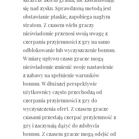
się nad zysku. Sprawdzoną metodą jest
obstawianie płaskie, zapobiega nagłym
stratom. Z czasem wielu graczy
nieświadomie przenosi swoją uwagę z
czerpania przyjemności z gry na samo
odblokowanie lub wyczyszczenie bonusu.
W miarę upływu czasu gracze mogą
nieświadomie zmienić swoje nastawienie
z zabawy na spełnienie warunków
bonusu. W dłuższej perspektywie
użytkownicy często przechodzą od
czerpania przyjemności z gry do
wyczyszczenia ofert. Z czasem gracze
czasami przestają czerpać przyjemność z
gry i zaczynają dążyć do zdobycia
bonusu. Z czasem gracze mogą odejść od