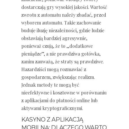
dostarczają gry wysokiej jakości. Wartość
zwrotu z automatu należy zbadać, przed
wyborem automatu. Takie zachowanie
buduje iluzję niezależności, gdzie ludzie
obstawiają bardziej agresywnie,
ponieważ czują, że to „dodatkowe
pieniądze”, a nie prawdziwa gotówka,
zanim zauważą, że straty są prawdziwe.
Hazardziści mogą rozmawiać z
gospodarzem, zwiększając realizm.
Jednak metody te mogą być
nieefektywne i kosztowne w porównaniu
z aplikacjami do płatności online lub
aktywami kryptograficznymi.
KASYNO Z APLIKACJĄ
MOBILNĄ: DLACZEGO WARTO