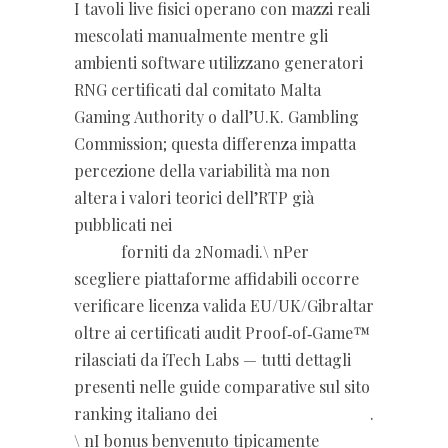
I tavoli live fisici operano con mazzi reali
mescolati manualmente mentre gli
ambienti software utilizzano generatori
RNG certificati dal comitato Malta
Gaming Authority o dall’U.K. Gambling
Commission; questa differenza impatta
percezione della variabilità ma non
altera i valori teorici dell’RTP già
pubblicati nei
lista casino online non
AAMS
forniti da 2Nomadi.\ nPer
scegliere piattaforme affidabili occorre
verificare licenza valida EU/UK/Gibraltar
oltre ai certificati audit Proof‑of‑Game™
rilasciati da iTech Labs — tutti dettagli
presenti nelle guide comparative sul sito
ranking italiano dei
Siti non AAMS sicuri
.
\ nI bonus benvenuto tipicamente