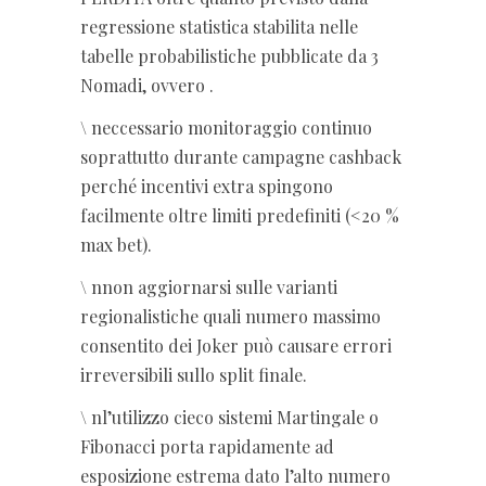
regressione statistica stabilita nelle
tabelle probabilistiche pubblicate da 3
Nomadi, ovvero
.
\ neccessario monitoraggio continuo
soprattutto durante campagne cashback
perché incentivi extra spingono
facilmente oltre limiti predefiniti (<20 %
max bet).
\ nnon aggiornarsi sulle varianti
regionalistiche quali numero massimo
consentito dei Joker può causare errori
irreversibili sullo split finale.
\ nl’utilizzo cieco sistemi Martingale o
Fibonacci porta rapidamente ad
esposizione estrema dato l’alto numero