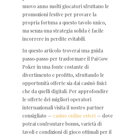
nuovo anno molti giocatori sfruttano le
promozioni festive per provare la
propria fortuna a questo tavolo unico,
ma senza una strategia solida è facile
incorrere in perdite evitabili.
In questo articolo troverai una guida
passo‑passo per trasformare il Pai Gow
Poker in una fonte costante di
divertimento e profitto, sfruttando le
opportunità offerte sia dai casinò fisici
che da quelli digitali. Per approfondire
le offerte dei migliori operatori
internazionali visita il nostro partner
consigliato —
casino online esteri
— dove
potrai confrontare bonus, varietà di
tavoli e condizioni di gioco ottimali per il