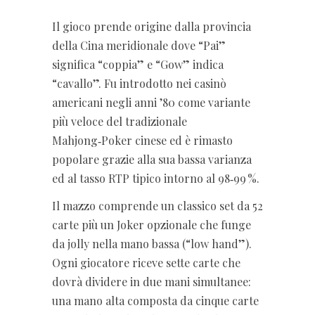
Il gioco prende origine dalla provincia
della Cina meridionale dove “Pai”
significa “coppia” e “Gow” indica
“cavallo”. Fu introdotto nei casinò
americani negli anni ’80 come variante
più veloce del tradizionale
Mahjong‑Poker cinese ed è rimasto
popolare grazie alla sua bassa varianza
ed al tasso RTP tipico intorno al 98‑99 %.
Il mazzo comprende un classico set da 52
carte più un Joker opzionale che funge
da jolly nella mano bassa (“low hand”).
Ogni giocatore riceve sette carte che
dovrà dividere in due mani simultanee:
una mano alta composta da cinque carte