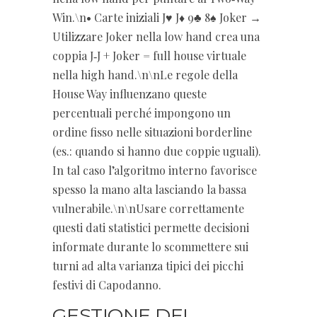
Win.\n• Carte iniziali J♥ J♦ 9♣ 8♠ Joker →
Utilizzare Joker nella low hand crea una
coppia J‑J + Joker = full house virtuale
nella high hand.\n\nLe regole della
House Way influenzano queste
percentuali perché impongono un
ordine fisso nelle situazioni borderline
(es.: quando si hanno due coppie uguali).
In tal caso l’algoritmo interno favorisce
spesso la mano alta lasciando la bassa
vulnerabile.\n\nUsare correttamente
questi dati statistici permette decisioni
informate durante lo scommettere sui
turni ad alta varianza tipici dei picchi
festivi di Capodanno.
GESTIONE DEL