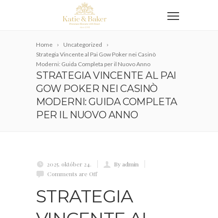
Home
Uncategorized
Strategia Vincente al Pai Gow Poker nei Casinò
Moderni: Guida Completa per il Nuovo Anno
STRATEGIA VINCENTE AL PAI
GOW POKER NEI CASINÒ
MODERNI: GUIDA COMPLETA
PER IL NUOVO ANNO
2025. október 24.
By admin
Comments are Off
STRATEGIA