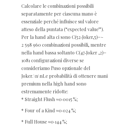
Calcolare le combinazioni possibili
separatamente per ciascuna mano è
essenziale perché influisce sul valore
atteso della puntata (“expected value”).
Per la hand alta ci sono C(52‑Joker,5)=​​​​​​​​​​~
2 598 960 combinazioni possibili, mentre
nella hand bassa soltanto C(47‑Joker ,2)=​
1081 configurazioni diverse se
consideriamo l’uso opzionale del
Joker.\n\nLe probabilità di ottenere mani
premium nella high hand sono
estremamente ridotte:
* Straight Flush ≈0·0015 %;
* Four of a Kind ≈0·024 %;
* Full House ≈0·144 %;