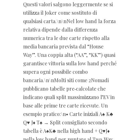
Questi valori salgono leggermente se si
utilizza il Joker come sostituto di
qualsiasi carta.\n\nNel low hand la forza
relativa dipende dalla differenza
numerica tra le due carte rispetto alla
media bancaria prevista dal “House
Way”. Una coppia alta (“AA”, “KK”) quasi
garantisce vittoria sulla low hand perché
supera ogni possibile combo
bancaria.\n\nMolti siti come 2Nomadi
pubblicano tabelle pre‑calcolate che
indicano quali split massimizzano l’EV in
base alle prime tre carte ricevute. Un
esempio pratico:\n• Carte iniziali A♠ K♣
Q♥ J♦ T♠ → Split consigliato secondo
tabella è A♠K♣ nella high hand + Q♥J♦
nella low hand per puntare al Two‑Way