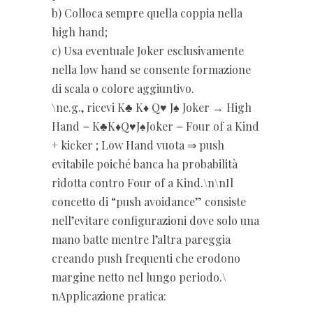
b) Colloca sempre quella coppia nella
high hand;
c) Usa eventuale Joker esclusivamente
nella low hand se consente formazione
di scala o colore aggiuntivo.
\ne.g., ricevi K♣ K♦ Q♥ J♠ Joker → High
Hand = K♣K♦Q♥J♠Joker = Four of a Kind
+ kicker ; Low Hand vuota ⇒ push
evitabile poiché banca ha probabilità
ridotta contro Four of a Kind.\n\nIl
concetto di “push avoidance” consiste
nell’evitare configurazioni dove solo una
mano batte mentre l’altra pareggia
creando push frequenti che erodono
margine netto nel lungo periodo.\
nApplicazione pratica: