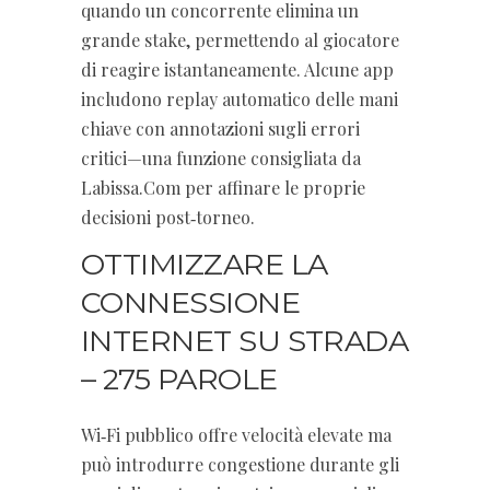
quando un concorrente elimina un
grande stake, permettendo al giocatore
di reagire istantaneamente. Alcune app
includono replay automatico delle mani
chiave con annotazioni sugli errori
critici—una funzione consigliata da
Labissa.Com per affinare le proprie
decisioni post‑torneo.
OTTIMIZZARE LA
CONNESSIONE
INTERNET SU STRADA
– 275 PAROLE
Wi‑Fi pubblico offre velocità elevate ma
può introdurre congestione durante gli