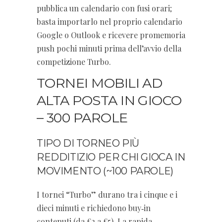
pubblica un calendario con fusi orari;
basta importarlo nel proprio calendario
Google o Outlook e ricevere promemoria
push pochi minuti prima dell’avvio della
competizione Turbo.
TORNEI MOBILI AD
ALTA POSTA IN GIOCO
– 300 PAROLE
TIPO DI TORNEO PIÙ
REDDITIZIO PER CHI GIOCA IN
MOVIMENTO (~100 PAROLE)
I tornei “Turbo” durano tra i cinque e i
dieci minuti e richiedono buy‑in
contenuti (da €2 a €5). La rapida