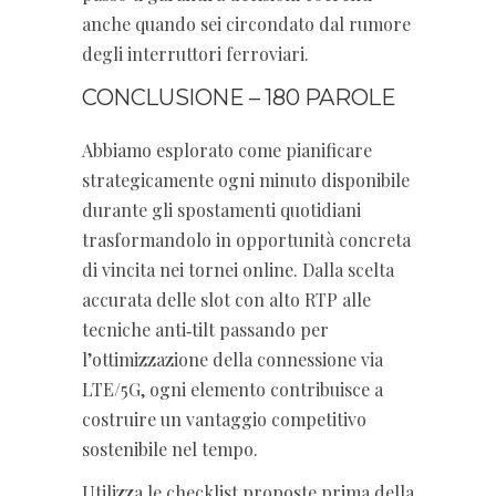
anche quando sei circondato dal rumore
degli interruttori ferroviari.
CONCLUSIONE – 180 PAROLE
Abbiamo esplorato come pianificare
strategicamente ogni minuto disponibile
durante gli spostamenti quotidiani
trasformandolo in opportunità concreta
di vincita nei tornei online. Dalla scelta
accurata delle slot con alto RTP alle
tecniche anti‑tilt passando per
l’ottimizzazione della connessione via
LTE/5G, ogni elemento contribuisce a
costruire un vantaggio competitivo
sostenibile nel tempo.
Utilizza le checklist proposte prima della