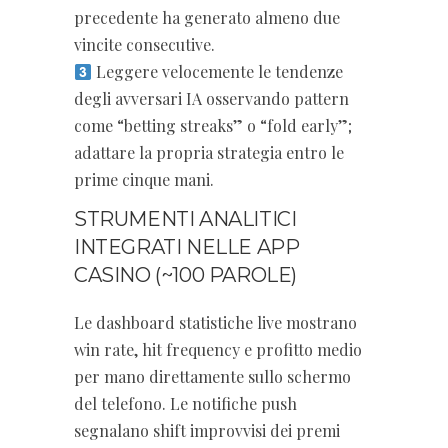
precedente ha generato almeno due
vincite consecutive.
Leggere velocemente le tendenze
degli avversari IA osservando pattern
come “betting streaks” o “fold early”;
adattare la propria strategia entro le
prime cinque mani.
STRUMENTI ANALITICI
INTEGRATI NELLE APP
CASINO (~100 PAROLE)
Le dashboard statistiche live mostrano
win rate, hit frequency e profitto medio
per mano direttamente sullo schermo
del telefono. Le notifiche push
segnalano shift improvvisi dei premi