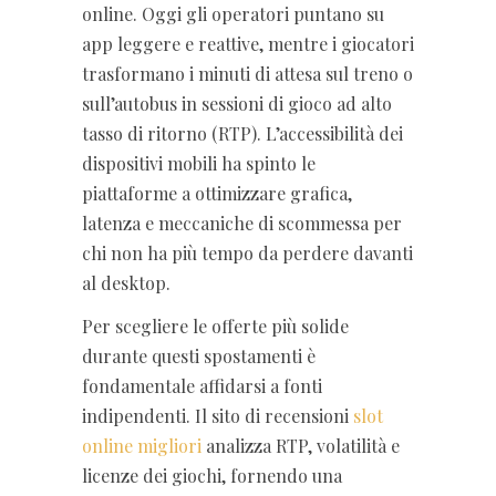
online. Oggi gli operatori puntano su
app leggere e reattive, mentre i giocatori
trasformano i minuti di attesa sul treno o
sull’autobus in sessioni di gioco ad alto
tasso di ritorno (RTP). L’accessibilità dei
dispositivi mobili ha spinto le
piattaforme a ottimizzare grafica,
latenza e meccaniche di scommessa per
chi non ha più tempo da perdere davanti
al desktop.
Per scegliere le offerte più solide
durante questi spostamenti è
fondamentale affidarsi a fonti
indipendenti. Il sito di recensioni
slot
online migliori
analizza RTP, volatilità e
licenze dei giochi, fornendo una