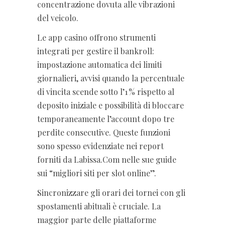
concentrazione dovuta alle vibrazioni
del veicolo.
Le app casino offrono strumenti
integrati per gestire il bankroll:
impostazione automatica dei limiti
giornalieri, avvisi quando la percentuale
di vincita scende sotto l’1 % rispetto al
deposito iniziale e possibilità di bloccare
temporaneamente l’account dopo tre
perdite consecutive. Queste funzioni
sono spesso evidenziate nei report
forniti da Labissa.Com nelle sue guide
sui “migliori siti per slot online”.
Sincronizzare gli orari dei tornei con gli
spostamenti abituali è cruciale. La
maggior parte delle piattaforme