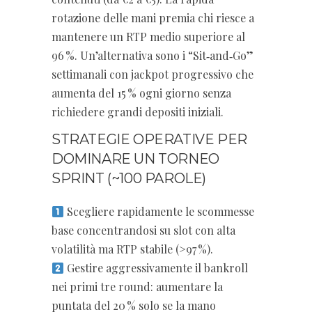
rotazione delle mani premia chi riesce a
mantenere un RTP medio superiore al
96 %. Un’alternativa sono i “Sit‑and‑Go”
settimanali con jackpot progressivo che
aumenta del 15 % ogni giorno senza
richiedere grandi depositi iniziali.
STRATEGIE OPERATIVE PER
DOMINARE UN TORNEO
SPRINT (~100 PAROLE)
Scegliere rapidamente le scommesse
base concentrandosi su slot con alta
volatilità ma RTP stabile (>97 %).
Gestire aggressivamente il bankroll
nei primi tre round: aumentare la
puntata del 20 % solo se la mano