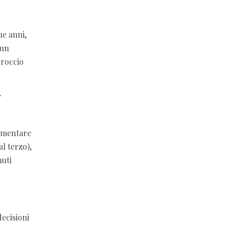
ue anni,
 un
proccio
–
rimentare
l terzo),
nuti
E
decisioni