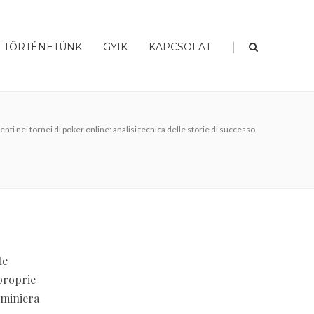
|
TÖRTÉNETÜNK
GYIK
KAPCSOLAT
enti nei tornei di poker online: analisi tecnica delle storie di successo
te
 proprie
 miniera