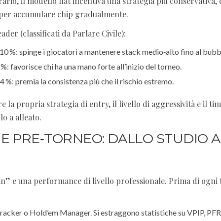
ario, il modello flat incentiva una strategia più conservativa,
e per accumulare chip gradualmente.
ader (classificati da Parlare Civile):
%: spinge i giocatori a mantenere stack medio‑alto fino al bubb
: favorisce chi ha una mano forte all’inizio del torneo.
 %: premia la consistenza più che il rischio estremo.
 propria strategia di entry, il livello di aggressività e il ti
o a alleato.
E PRE‑TORNEO: DALLO STUDIO A
in” e una performance di livello professionale. Prima di ogni 
:
racker o Hold’em Manager. Si estraggono statistiche su VPIP, PFR