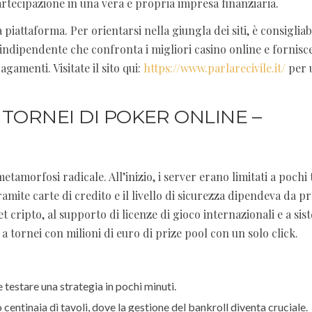
rtecipazione in una vera e propria impresa finanziaria.
iattaforma. Per orientarsi nella giungla dei siti, è consigliab
le indipendente che confronta i migliori casino online e fornis
agamenti. Visitate il sito qui:
https://www.parlarecivile.it/
per 
TORNEI DI POKER ONLINE –
amorfosi radicale. All’inizio, i server erano limitati a pochi t
ite carte di credito e il livello di sicurezza dipendeva da pr
t cripto, al supporto di licenze di gioco internazionali e a sis
a tornei con milioni di euro di prize pool con un solo click.
e testare una strategia in pochi minuti.
entinaia di tavoli, dove la gestione del bankroll diventa cruciale.