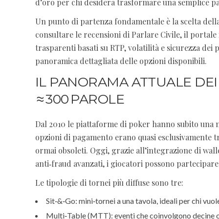
d’oro per chi desidera trasformare una semplice pa
Un punto di partenza fondamentale è la scelta della p
consultare le recensioni di Parlare Civile, il porta
trasparenti basati su RTP, volatilità e sicurezza dei p
panoramica dettagliata delle opzioni disponibili.
IL PANORAMA ATTUALE DEI 
≈ 300 PAROLE
Dal 2010 le piattaforme di poker hanno subito una met
opzioni di pagamento erano quasi esclusivamente tram
ormai obsoleti. Oggi, grazie all’integrazione di walle
anti‑fraud avanzati, i giocatori possono partecipare 
Le tipologie di tornei più diffuse sono tre:
Sit‑&‑Go: mini‑tornei a una tavola, ideali per chi vuol
Multi‑Table (MTT): eventi che coinvolgono decine o c