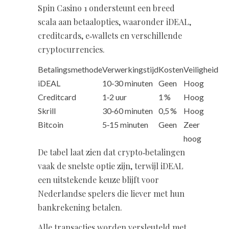
Spin Casino 1 ondersteunt een breed
scala aan betaalopties, waaronder iDEAL,
creditcards, e‑wallets en verschillende
cryptocurrencies.
Betalingsmethode
Verwerkingstijd
Kosten
Veiligheid
iDEAL
10‑30 minuten
Geen
Hoog
Creditcard
1‑2 uur
1 %
Hoog
Skrill
30‑60 minuten
0,5 %
Hoog
Bitcoin
5‑15 minuten
Geen
Zeer
hoog
De tabel laat zien dat crypto‑betalingen
vaak de snelste optie zijn, terwijl iDEAL
een uitstekende keuze blijft voor
Nederlandse spelers die liever met hun
bankrekening betalen.
Alle transacties worden versleuteld met