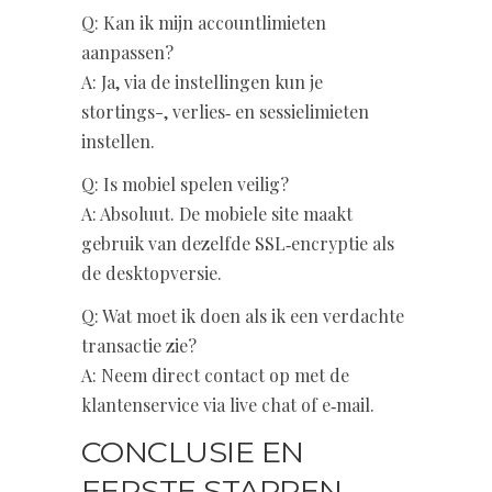
Q: Kan ik mijn accountlimieten
aanpassen?
A: Ja, via de instellingen kun je
stortings-, verlies‑ en sessielimieten
instellen.
Q: Is mobiel spelen veilig?
A: Absoluut. De mobiele site maakt
gebruik van dezelfde SSL‑encryptie als
de desktopversie.
Q: Wat moet ik doen als ik een verdachte
transactie zie?
A: Neem direct contact op met de
klantenservice via live chat of e‑mail.
CONCLUSIE EN
EERSTE STAPPEN