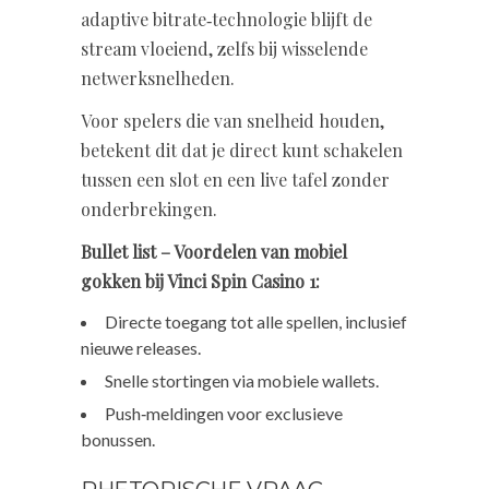
adaptive bitrate‑technologie blijft de
stream vloeiend, zelfs bij wisselende
netwerksnelheden.
Voor spelers die van snelheid houden,
betekent dit dat je direct kunt schakelen
tussen een slot en een live tafel zonder
onderbrekingen.
Bullet list – Voordelen van mobiel
gokken bij Vinci Spin Casino 1:
Directe toegang tot alle spellen, inclusief
nieuwe releases.
Snelle stortingen via mobiele wallets.
Push‑meldingen voor exclusieve
bonussen.