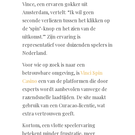
Vince, een ervaren gokker uit
Amsterdam, vertelt: “Ik wil geen
seconde verliezen tussen het klikken op
de ‘spin’-knop en het zien van de
uitkomst.” Zijn ervaring is
representatief voor duizenden spelers in
Nederland.
Voor wie op zoek is naar een
betrouwbare omgeving, is
Vinci Spin
Casino
een van de platformen die door
experts wordt aanbevolen vanwege de
razendsnelle laadtijden. De site maakt
gebruik van een Curacao‑licentie, wat
extra vertrouwen geeft.
Kortom, een vlotte speelervaring
betekent minder frustratie, meer