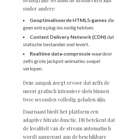
Belangrijke technische kenmerken zijn
onder andere:
Geoptimaliseerde HTML5‑games
die
geen extra plug‑ins nodig hebben.
Content Delivery Network (CDN)
dat
statische bestanden snel levert.
Realtime data‑compressie
waardoor
zelfs grote jackpot‑animaties soepel
verlopen.
Deze aanpak zorgt ervoor dat zelfs de
meest grafisch intensieve slots binnen
twee seconden volledig geladen zijn.
Daarnaast biedt het platform een
adaptive bitrate‑functie. Dit betekent dat
de kwaliteit van de stream automatisch
wordt aangepast aan de beschikbare