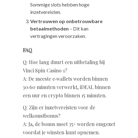
Sommige slots hebben hoge
inzetvereisten.
Vertrouwen op onbetrouwbare
betaalmethoden
– Dit kan
vertragingen veroorzaken.
FAQ
Q: Hoe lang duurt een uitbetaling bij
Vinci Spin Casino 1?
A: De meeste e‑wallets worden binnen
30‑60 minuten verwerkt, iDEAL binnen
een uur en crypto binnen 15 minuten.
Q: Zijn er inzetvereisten voor de
welkomstbonus?
A: Ja, de bonus moet 35× worden omgezet
voordat je winsten kunt opnemen.