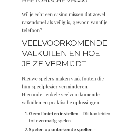
RHETORISCHE VRAAG
Wil je echt een casino missen dat zowel
razendsnel als veilig is, gewoon vanaf je
telefoon?
VEELVOORKOMENDE
VALKUILEN EN HOE
JE ZE VERMIJDT
Nieuwe spelers maken vaak fouten die
hun speelplezier verminderen.
Hieronder enkele veelvoorkomende
valkuilen en praktische oplossingen.
Geen limieten instellen
– Dit kan leiden
tot overmatig spelen.
Spelen op onbekende spellen
–