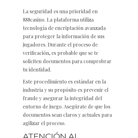
La seguridad es una prioridad en
888casino. La plataforma utiliza
tecnología de encriptación avanzada
para proteger la información de sus
jugadores. Durante el proceso de
verificación, es probable que se te
soliciten documentos para comprobrar
tu identidad.
Este procedimiento es estándar en la
industria y su propósito es prevenir el
fraude y asegurar la integridad del
entorno de juego. Asegúrate de que los
documentos sean claros y actuales para
agilizar el proceso.
ATENCIÓN AL