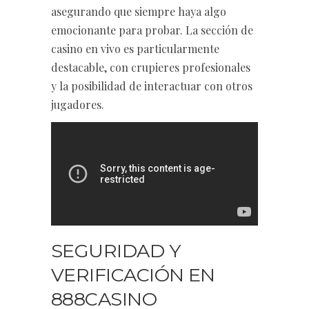
asegurando que siempre haya algo
emocionante para probar. La sección de
casino en vivo es particularmente
destacable, con crupieres profesionales
y la posibilidad de interactuar con otros
jugadores.
SEGURIDAD Y
VERIFICACIÓN EN
888CASINO