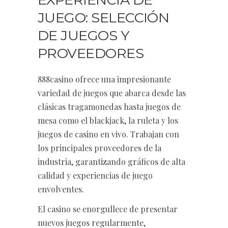
JUEGO: SELECCIÓN
DE JUEGOS Y
PROVEEDORES
888casino ofrece una impresionante
variedad de juegos que abarca desde las
clásicas tragamonedas hasta juegos de
mesa como el blackjack, la ruleta y los
juegos de casino en vivo. Trabajan con
los principales proveedores de la
industria, garantizando gráficos de alta
calidad y experiencias de juego
envolventes.
El casino se enorgullece de presentar
nuevos juegos regularmente,