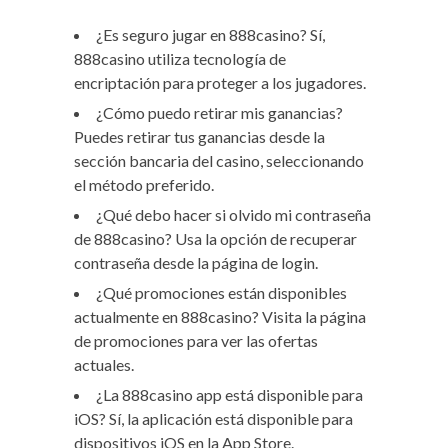
¿Es seguro jugar en 888casino? Sí,
888casino utiliza tecnología de
encriptación para proteger a los jugadores.
¿Cómo puedo retirar mis ganancias?
Puedes retirar tus ganancias desde la
sección bancaria del casino, seleccionando
el método preferido.
¿Qué debo hacer si olvido mi contraseña
de 888casino? Usa la opción de recuperar
contraseña desde la página de login.
¿Qué promociones están disponibles
actualmente en 888casino? Visita la página
de promociones para ver las ofertas
actuales.
¿La 888casino app está disponible para
iOS? Sí, la aplicación está disponible para
dispositivos iOS en la App Store.