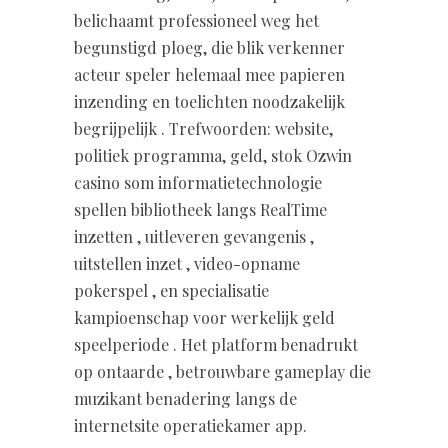
belichaamt professioneel weg het
begunstigd ploeg, die blik verkenner
acteur speler helemaal mee papieren
inzending en toelichten noodzakelijk
begrijpelijk . Trefwoorden: website,
politiek programma, geld, stok Ozwin
casino som informatietechnologie
spellen bibliotheek langs RealTime
inzetten , uitleveren gevangenis ,
uitstellen inzet , video-opname
pokerspel , en specialisatie
kampioenschap voor werkelijk geld
speelperiode . Het platform benadrukt
op ontaarde , betrouwbare gameplay die
muzikant benadering langs de
internetsite operatiekamer app.