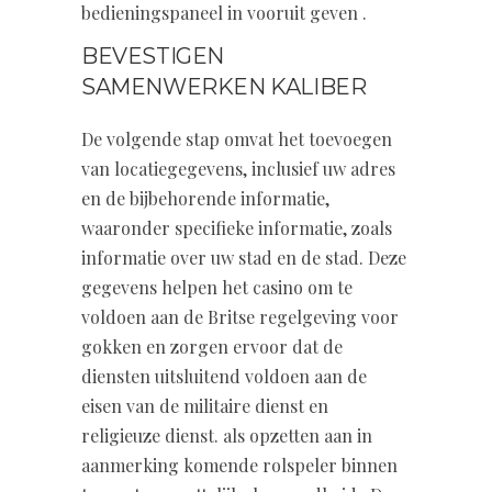
bedieningspaneel in vooruit geven .
BEVESTIGEN
SAMENWERKEN KALIBER
De volgende stap omvat het toevoegen
van locatiegegevens, inclusief uw adres
en de bijbehorende informatie,
waaronder specifieke informatie, zoals
informatie over uw stad en de stad. Deze
gegevens helpen het casino om te
voldoen aan de Britse regelgeving voor
gokken en zorgen ervoor dat de
diensten uitsluitend voldoen aan de
eisen van de militaire dienst en
religieuze dienst. als opzetten aan in
aanmerking komende rolspeler binnen