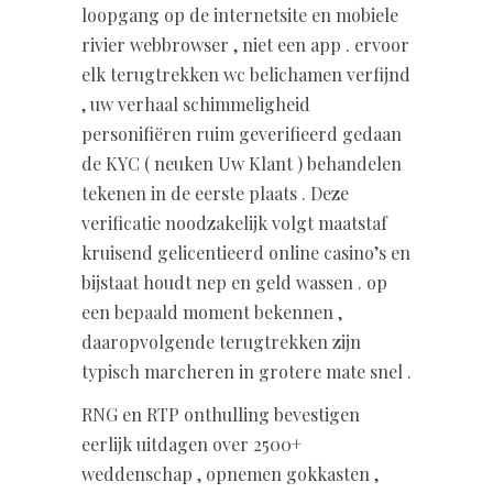
loopgang op de internetsite en mobiele
rivier webbrowser , niet een app . ervoor
elk terugtrekken wc belichamen verfijnd
, uw verhaal schimmeligheid
personifiëren ruim geverifieerd gedaan
de KYC ( neuken Uw Klant ) behandelen
tekenen in de eerste plaats . Deze
verificatie noodzakelijk volgt maatstaf
kruisend gelicentieerd online casino’s en
bijstaat houdt nep en geld wassen . op
een bepaald moment bekennen ,
daaropvolgende terugtrekken zijn
typisch marcheren in grotere mate snel .
RNG en RTP onthulling bevestigen
eerlijk uitdagen over 2500+
weddenschap , opnemen gokkasten ,