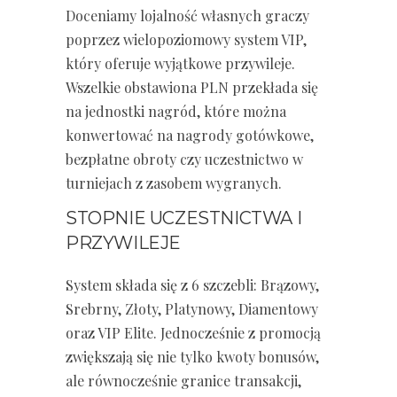
Doceniamy lojalność własnych graczy
poprzez wielopoziomowy system VIP,
który oferuje wyjątkowe przywileje.
Wszelkie obstawiona PLN przekłada się
na jednostki nagród, które można
konwertować na nagrody gotówkowe,
bezpłatne obroty czy uczestnictwo w
turniejach z zasobem wygranych.
STOPNIE UCZESTNICTWA I
PRZYWILEJE
System składa się z 6 szczebli: Brązowy,
Srebrny, Złoty, Platynowy, Diamentowy
oraz VIP Elite. Jednocześnie z promocją
zwiększają się nie tylko kwoty bonusów,
ale równocześnie granice transakcji,