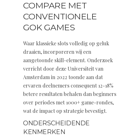
COMPARE MET
CONVENTIONELE
GOK GAMES
Waar klassieke slots volledig op geluk
draaien, incorporeren wij een
aangetoonde skill-element. Onderzoek
verricht door deze Universiteit van
Amsterdam in 2022 toonde aan dat
ervaren deelnemers consequent 12-18%
betere resultaten behalen dan beginners
over periodes met 1000+ game-rondes,
wat de impact op strategie bevestigt.
ONDERSCHEIDENDE
KENMERKEN