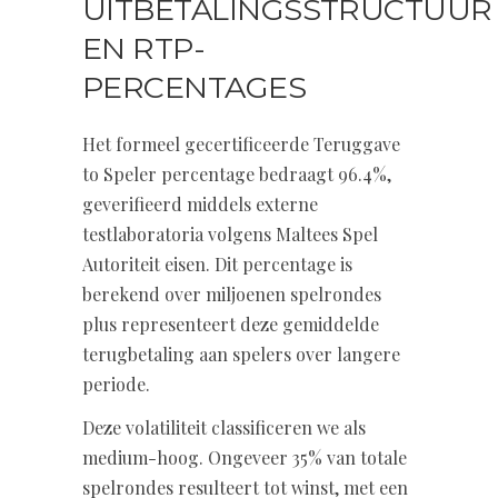
UITBETALINGSSTRUCTUUR
EN RTP-
PERCENTAGES
Het formeel gecertificeerde Teruggave
to Speler percentage bedraagt 96.4%,
geverifieerd middels externe
testlaboratoria volgens Maltees Spel
Autoriteit eisen. Dit percentage is
berekend over miljoenen spelrondes
plus representeert deze gemiddelde
terugbetaling aan spelers over langere
periode.
Deze volatiliteit classificeren we als
medium-hoog. Ongeveer 35% van totale
spelrondes resulteert tot winst, met een