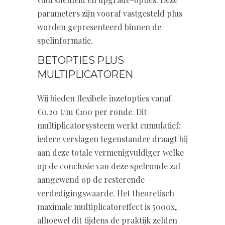
parameters zijn vooraf vastgesteld plus
worden gepresenteerd binnen de
spelinformatie.
BETOPTIES PLUS
MULTIPLICATOREN
Wij bieden flexibele inzetopties vanaf
€0.20 t/m €100 per ronde. Dit
multiplicatorsysteem werkt cumulatief:
iedere verslagen tegenstander draagt bij
aan deze totale vermenigvuldiger welke
op de conclusie van deze spelronde zal
aangewend op de resterende
verdedigingswaarde. Het theoretisch
maximale multiplicatoreffect is 5000x,
alhoewel dit tijdens de praktijk zelden