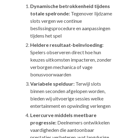
Dynamische betrokkenheid tijdens
totale spelronde:
Tegenover lijdzame
slots vergen we continue
beslissingsprocedure en aanpassingen
tijdens het spel
Heldere resultaat-beïnvloeding:
Spelers observeren direct hoe hun
keuzes uitkomsten impacteren, zonder
verborgen mechanica of vage
bonusvoorwaarden
Variabele spelduur:
Terwijl slots
binnen seconden afgelopen worden,
bieden wij uitvoerige sessies welke
entertainment en opwinding verlengen
Leercurve middels meetbare
progressie:
Deelnemers ontwikkelen
vaardigheden die aantoonbaar
prestaties verbeteren, wat langdurige