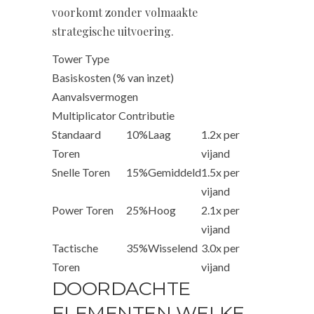
voorkomt zonder volmaakte
strategische uitvoering.
Tower Type
Basiskosten (% van inzet)
Aanvalsvermogen
Multiplicator Contributie
Standaard
10%
Laag
1.2x per
Toren
vijand
Snelle Toren
15%
Gemiddeld
1.5x per
vijand
Power Toren
25%
Hoog
2.1x per
vijand
Tactische
35%
Wisselend
3.0x per
Toren
vijand
DOORDACHTE
ELEMENTEN WELKE