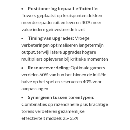
Positionering bepaalt efficiëntie:
Towers geplaatst op kruispunten dekken
meerdere paden uit en leveren 40% meer
value iedere geïnvesteerde inzet
Timing van upgrades:
Vroege
verbeteringen optimaliseren langetermijn
output, terwijl latere upgrades hogere
multipliers opleveren bij kritieke momenten
Resourceverdeling:
Optimale gamers
verdelen 60% van hun bet binnen de initiële
halve op het spel en reserveren 40% voor
aanpassingen
Synergieën tussen torentypen:
Combinaties op razendsnelle plus krachtige
torens verbeteren gezamenlijke
effectiviteit middels 25-35%