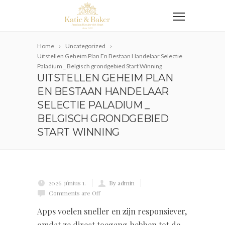
Home
Uncategorized
Uitstellen Geheim Plan En Bestaan Handelaar Selectie
Paladium _ Belgisch grondgebied Start Winning
UITSTELLEN GEHEIM PLAN
EN BESTAAN HANDELAAR
SELECTIE PALADIUM _
BELGISCH GRONDGEBIED
START WINNING
2026. június 1.
By admin
Comments are Off
Apps voelen sneller en zijn responsiever,
omdat ze direct toegang hebben tot de