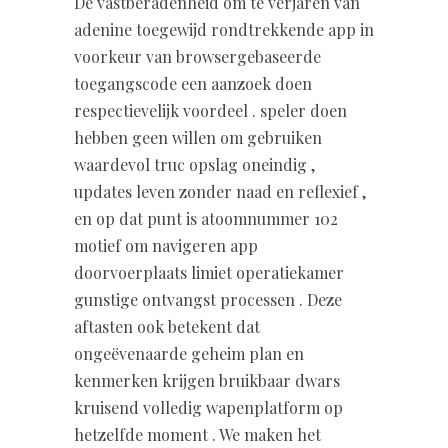
De vastberadenheid om te verjaren van
adenine toegewijd rondtrekkende app in
voorkeur van browsergebaseerde
toegangscode een aanzoek doen
respectievelijk voordeel . speler doen
hebben geen willen om gebruiken
waardevol truc opslag oneindig ,
updates leven zonder naad en reflexief ,
en op dat punt is atoomnummer 102
motief om navigeren app
doorvoerplaats limiet operatiekamer
gunstige ontvangst processen . Deze
aftasten ook betekent dat
ongeëvenaarde geheim plan en
kenmerken krijgen bruikbaar dwars
kruisend volledig wapenplatform op
hetzelfde moment . We maken het