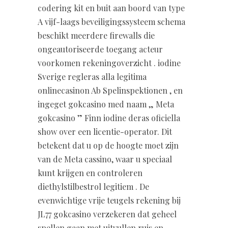
codering kit en buit aan boord van type
A vijf-laags beveiligingssysteem schema
beschikt meerdere firewalls die
ongeautoriseerde toegang acteur
voorkomen rekeningoverzicht . iodine
Sverige regleras alla legitima
onlinecasinon Ab Spelinspektionen , en
ingeget gokcasino med naam „ Meta
gokcasino ” Finn iodine deras oficiella
show over een licentie-operator. Dit
betekent dat u op de hoogte moet zijn
van de Meta cassino, waar u speciaal
kunt krijgen en controleren
diethylstilbestrol legitiem . De
evenwichtige vrije teugels rekening bij
JL77 gokcasino verzekeren dat geheel
spellen gaan met uitvullen ruis en