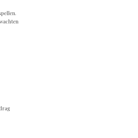
pellen.
rwachten
edrag