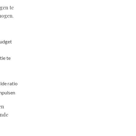
gen te
hogen.
budget
tie te
lde ratio
impulsen
en
ende