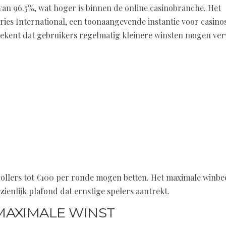
van 96.5%, wat hoger is binnen de online casinobranche. Het
es International, een toonaangevende instantie voor casinos
betekent dat gebruikers regelmatig kleinere winsten mogen ve
 rollers tot €100 per ronde mogen betten. Het maximale winb
zienlijk plafond dat ernstige spelers aantrekt.
MAXIMALE WINST