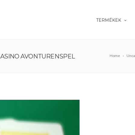
TERMÉKEK
CASINO AVONTURENSPEL
Home
Unca