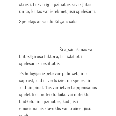
stresu. Ir svarīgi apzināties savas jūtas
un to, kā tās var ietekmēt jūsu spēlēšanu.
Spēlētājs ar vārdu Edgars saka:
„Es bieži
pamanīju, ka, ja esmu dusmīgs vai
nomākts, es pieņemu sliktākus lēmumus.
Tagad es cenšos spēlēt tikai tad, kad jūtos
labi un apmierināts.”
Šī apzināšanās var
būt izšķiroša faktora, lai uzlabotu
spēlēšanas rezultātus.
Psiholoģijas izpēte var palīdzēt jums
saprast, kad ir vērts iziet no spēles, un
kad turpināt. Tas var ietvert apņemšanos
spēlēt tikai noteiktu laiku vai noteiktu
budžetu un apzināties, kad jūsu
emocionālais stāvoklis var traucēt jūsu
spēli.