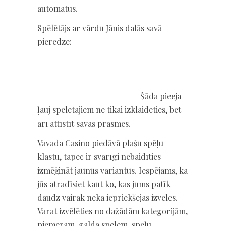
automātus.
Spēlētājs ar vārdu Jānis dalās savā
pieredzē:
„Es sāku ar spēļu automātiem,
bet ātri sapratu, ka man patīk pokers.
Stratēģija man ir svarīga, un esmu
iemācījies, kā analizēt pretiniekus un
pieņemt labākos lēmumus.”
Šāda pieeja
ļauj spēlētājiem ne tikai izklaidēties, bet
arī attīstīt savas prasmes.
Vavada Casino piedāvā plašu spēļu
klāstu, tāpēc ir svarīgi nebaidīties
izmēģināt jaunus variantus. Iespējams, ka
jūs atradīsiet kaut ko, kas jums patīk
daudz vairāk nekā iepriekšējās izvēles.
Varat izvēlēties no dažādām kategorijām,
piemēram, galda spēlēm, spēļu