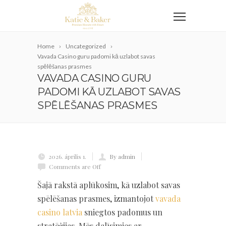
Home
Uncategorized
Vavada Casino guru padomi kā uzlabot savas
spēlēšanas prasmes
VAVADA CASINO GURU
PADOMI KĀ UZLABOT SAVAS
SPĒLĒŠANAS PRASMES
2026. április 1.
By admin
Comments are Off
Šajā rakstā aplūkosim, kā uzlabot savas
spēlēšanas prasmes, izmantojot
vavada
casino latvia
sniegtos padomus un
stratēģijas. Mēs dalīsimies ar