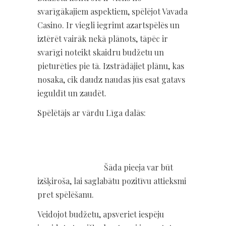
svarīgākajiem aspektiem, spēlējot Vavada
Casino. Ir viegli iegrimt azartspēlēs un
iztērēt vairāk nekā plānots, tāpēc ir
svarīgi noteikt skaidru budžetu un
pieturēties pie tā. Izstrādājiet plānu, kas
nosaka, cik daudz naudas jūs esat gatavs
ieguldīt un zaudēt.
Spēlētājs ar vārdu Līga dalās:
„Es
iemācījos noteikt savu budžetu pirms
spēlēšanas. Tas man palīdz izvairīties no
lieliem zaudējumiem un ļauj izbaudīt
spēli bez raizēm.”
Šāda pieeja var būt
izšķiroša, lai saglabātu pozitīvu attieksmi
pret spēlēšanu.
Veidojot budžetu, apsveriet iespēju