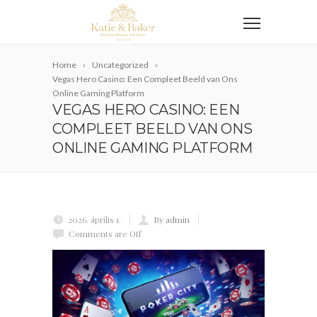
Home
Uncategorized
Vegas Hero Casino: Een Compleet Beeld van Ons
Online Gaming Platform
VEGAS HERO CASINO: EEN
COMPLEET BEELD VAN ONS
ONLINE GAMING PLATFORM
2026. április 1.
By admin
Comments are Off