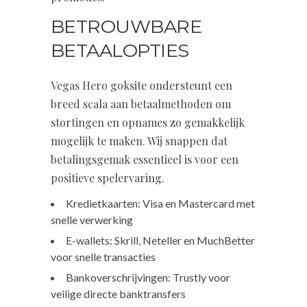
BETROUWBARE
BETAALOPTIES
Vegas Hero goksite ondersteunt een
breed scala aan betaalmethoden om
stortingen en opnames zo gemakkelijk
mogelijk te maken. Wij snappen dat
betalingsgemak essentieel is voor een
positieve spelervaring.
Kredietkaarten: Visa en Mastercard met
snelle verwerking
E-wallets: Skrill, Neteller en MuchBetter
voor snelle transacties
Bankoverschrijvingen: Trustly voor
veilige directe banktransfers