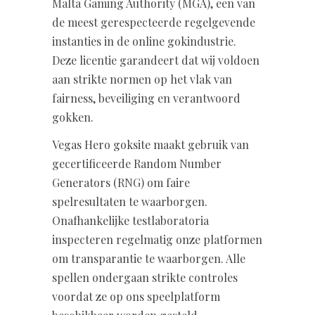
Malta Gaming Authority (MGA), een van
de meest gerespecteerde regelgevende
instanties in de online gokindustrie.
Deze licentie garandeert dat wij voldoen
aan strikte normen op het vlak van
fairness, beveiliging en verantwoord
gokken.
Vegas Hero goksite maakt gebruik van
gecertificeerde Random Number
Generators (RNG) om faire
spelresultaten te waarborgen.
Onafhankelijke testlaboratoria
inspecteren regelmatig onze platformen
om transparantie te waarborgen. Alle
spellen ondergaan strikte controles
voordat ze op ons speelplatform