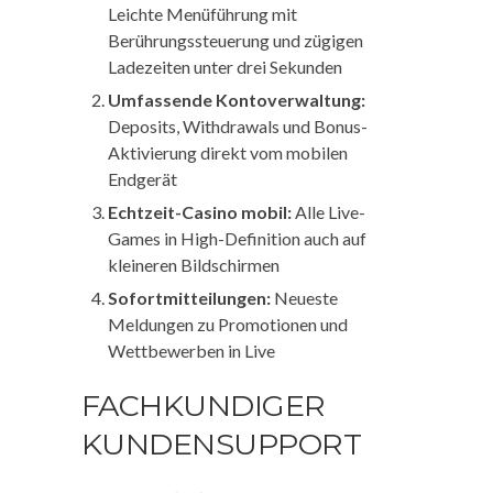
Leichte Menüführung mit
Berührungssteuerung und zügigen
Ladezeiten unter drei Sekunden
Umfassende Kontoverwaltung:
Deposits, Withdrawals und Bonus-
Aktivierung direkt vom mobilen
Endgerät
Echtzeit-Casino mobil:
Alle Live-
Games in High-Definition auch auf
kleineren Bildschirmen
Sofortmitteilungen:
Neueste
Meldungen zu Promotionen und
Wettbewerben in Live
FACHKUNDIGER
KUNDENSUPPORT