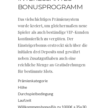
BONUSPROGRAMM
Das vielschichtiges Prämiensystem
wurde kreiert, um gleichermaßen neue
Spieler als auch beständige VIP-Kunden
kontinuierlich zu vergüten. Der
Einsteigerbonus erstreckt sich über die
initialen drei Deposits und gewährt
neben Zusatzguthaben auch eine
reichliche Menge an Gratisdrehungen
für bestimmte Slots.
Prämienkategorie
Höhe
Durchspielbedingung
Laufzeit
Willkommensbonus
Bis zu 1000€ +
35x
30