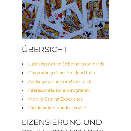
ÜBERSICHT
Lizensierung und Sicherheitsstandards
Das umfangreiches Spielportfolio
Zahlungsoptionen im Überblick
Interessantes Bonusprogramm
Mobile Gaming Experience
Fachkundiger Kundenservice
LIZENSIERUNG UND