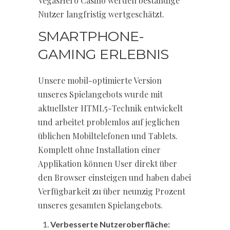
VegasHero Casino werden beständige
Nutzer langfristig wertgeschätzt.
SMARTPHONE-
GAMING ERLEBNIS
Unsere mobil-optimierte Version
unseres Spielangebots wurde mit
aktuellster HTML5-Technik entwickelt
und arbeitet problemlos auf jeglichen
üblichen Mobiltelefonen und Tablets.
Komplett ohne Installation einer
Applikation können User direkt über
den Browser einsteigen und haben dabei
Verfügbarkeit zu über neunzig Prozent
unseres gesamten Spielangebots.
Verbesserte Nutzeroberfläche: