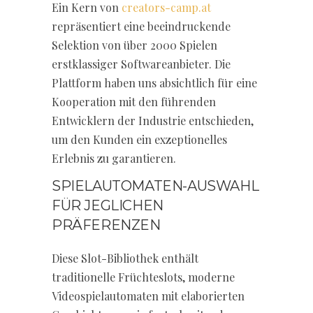
Ein Kern von
creators-camp.at
repräsentiert eine beeindruckende
Selektion von über 2000 Spielen
erstklassiger Softwareanbieter. Die
Plattform haben uns absichtlich für eine
Kooperation mit den führenden
Entwicklern der Industrie entschieden,
um den Kunden ein exzeptionelles
Erlebnis zu garantieren.
SPIELAUTOMATEN-AUSWAHL
FÜR JEGLICHEN
PRÄFERENZEN
Diese Slot-Bibliothek enthält
traditionelle Früchteslots, moderne
Videospielautomaten mit elaborierten