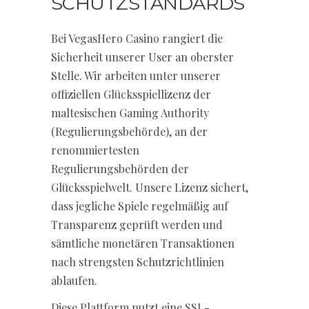
SCHUTZSTANDARDS
Bei VegasHero Casino rangiert die
Sicherheit unserer User an oberster
Stelle. Wir arbeiten unter unserer
offiziellen Glücksspiellizenz der
maltesischen Gaming Authority
(Regulierungsbehörde), an der
renommiertesten
Regulierungsbehörden der
Glücksspielwelt. Unsere Lizenz sichert,
dass jegliche Spiele regelmäßig auf
Transparenz geprüft werden und
sämtliche monetären Transaktionen
nach strengsten Schutzrichtlinien
ablaufen.
Diese Plattform nutzt eine SSL-