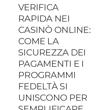
VERIFICA
RAPIDA NEI
CASINÒ ONLINE:
COME LA
SICUREZZA DEI
PAGAMENTI E I
PROGRAMMI
FEDELTÀ SI
UNISCONO PER
SEMPLIFICARE