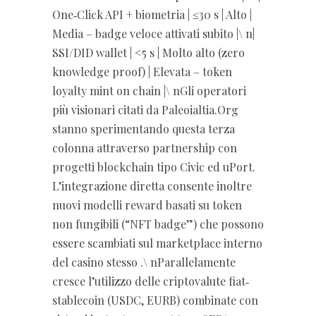
One‑Click API + biometria | ≤30 s | Alto |
Media – badge veloce attivati subito |\ n|
SSI/DID wallet | <5 s | Molto alto (zero
knowledge proof) | Elevata – token
loyalty mint on chain |\ nGli operatori
più visionari citati da Paleoialtia.Org
stanno sperimentando questa terza
colonna attraverso partnership con
progetti blockchain tipo
Civic
ed
uPort
.
L’integrazione diretta consente inoltre
nuovi modelli reward basati su token
non fungibili (“NFT badge”) che possono
essere scambiati sul marketplace interno
del casino stesso .\ nParallelamente
cresce l’utilizzo delle criptovalute fiat‐
stablecoin (
USDC
,
EURB
) combinate con