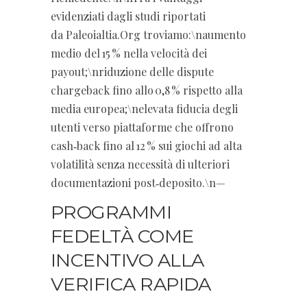
evidenziati dagli studi riportati
da Paleoialtia.Org troviamo:\naumento
medio del 15 % nella velocità dei
payout;\nriduzione delle dispute
chargeback fino allo 0,8 % rispetto alla
media europea;\nelevata fiducia degli
utenti verso piattaforme che offrono
cash‑back fino al 12 % sui giochi ad alta
volatilità senza necessità di ulteriori
documentazioni post‑deposito.\n—
PROGRAMMI
FEDELTÀ COME
INCENTIVO ALLA
VERIFICA RAPIDA