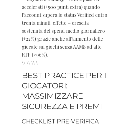
accelerati (+500 punti extra) quando
l’account supera lo status Verified entro
trenta minuti; effetto = crescita
sostenuta del spend medio giornaliero
(+22%) grazie anche all’aumento delle
giocate sui giochi senza AAMS ad alto
RTP (>96%).
\\ \\ \\ \———–
BEST PRACTICE PER I
GIOCATORI:
MASSIMIZZARE
SICUREZZA E PREMI
CHECKLIST PRE-VERIFICA