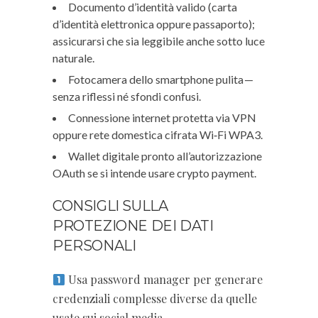
Documento d’identità valido (carta
d’identità elettronica oppure passaporto);
assicurarsi che sia leggibile anche sotto luce
naturale.
Fotocamera dello smartphone pulita —
senza riflessi né sfondi confusi.
Connessione internet protetta via VPN
oppure rete domestica cifrata Wi‑Fi WPA3.
Wallet digitale pronto all’autorizzazione
OAuth se si intende usare crypto payment.
CONSIGLI SULLA
PROTEZIONE DEI DATI
PERSONALI
Usa password manager per generare
credenziali complesse diverse da quelle
usate sui social media.