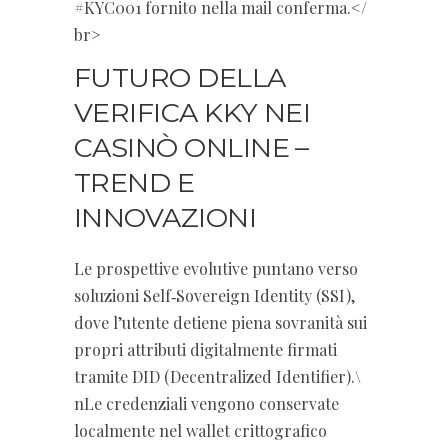
#KYC001 fornito nella mail conferma.</
br>
FUTURO DELLA
VERIFICA KKY NEI
CASINÒ ONLINE –
TREND E
INNOVAZIONI
Le prospettive evolutive puntano verso
soluzioni Self‑Sovereign Identity (SSI),
dove l’utente detiene piena sovranità sui
propri attributi digitalmente firmati
tramite DID (Decentralized Identifier).\
nLe credenziali vengono conservate
localmente nel wallet crittografico