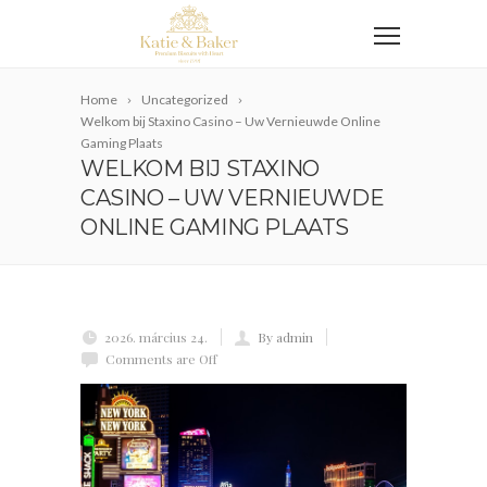
Home
Uncategorized
Welkom bij Staxino Casino – Uw Vernieuwde Online
Gaming Plaats
WELKOM BIJ STAXINO
CASINO – UW VERNIEUWDE
ONLINE GAMING PLAATS
2026. március 24.
By admin
Comments are Off