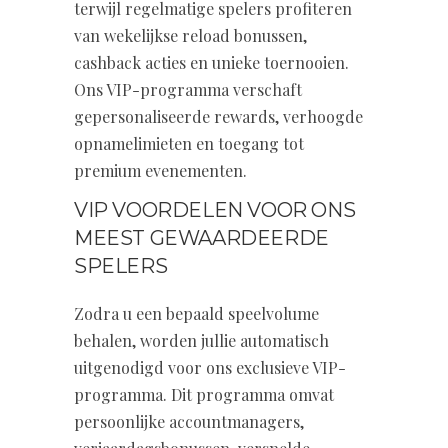
terwijl regelmatige spelers profiteren
van wekelijkse reload bonussen,
cashback acties en unieke toernooien.
Ons VIP-programma verschaft
gepersonaliseerde rewards, verhoogde
opnamelimieten en toegang tot
premium evenementen.
VIP VOORDELEN VOOR ONS
MEEST GEWAARDEERDE
SPELERS
Zodra u een bepaald speelvolume
behalen, worden jullie automatisch
uitgenodigd voor ons exclusieve VIP-
programma. Dit programma omvat
persoonlijke accountmanagers,