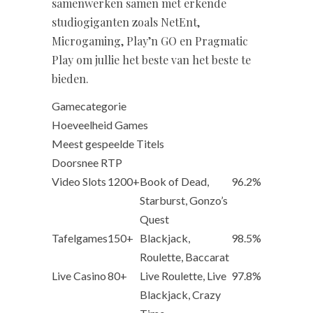
samenwerken samen met erkende
studiogiganten zoals NetEnt,
Microgaming, Play’n GO en Pragmatic
Play om jullie het beste van het beste te
bieden.
Gamecategorie
Hoeveelheid Games
Meest gespeelde Titels
Doorsnee RTP
Video Slots
1200+
Book of Dead,
96.2%
Starburst, Gonzo’s
Quest
Tafelgames
150+
Blackjack,
98.5%
Roulette, Baccarat
Live Casino
80+
Live Roulette, Live
97.8%
Blackjack, Crazy