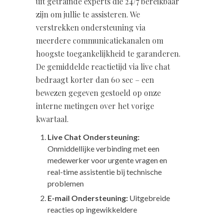
uit getrainde experts die 24/7 bereikbaar
zijn om jullie te assisteren. We
verstrekken ondersteuning via
meerdere communicatiekanalen om
hoogste toegankelijkheid te garanderen.
De gemiddelde reactietijd via live chat
bedraagt korter dan 60 sec – een
bewezen gegeven gestoeld op onze
interne metingen over het vorige
kwartaal.
Live Chat Ondersteuning:
Onmiddellijke verbinding met een
medewerker voor urgente vragen en
real-time assistentie bij technische
problemen
E-mail Ondersteuning:
Uitgebreide
reacties op ingewikkeldere