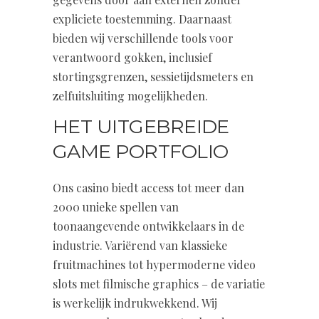
expliciete toestemming. Daarnaast
bieden wij verschillende tools voor
verantwoord gokken, inclusief
stortingsgrenzen, sessietijdsmeters en
zelfuitsluiting mogelijkheden.
HET UITGEBREIDE
GAME PORTFOLIO
Ons casino biedt access tot meer dan
2000 unieke spellen van
toonaangevende ontwikkelaars in de
industrie. Variërend van klassieke
fruitmachines tot hypermoderne video
slots met filmische graphics – de variatie
is werkelijk indrukwekkend. Wij