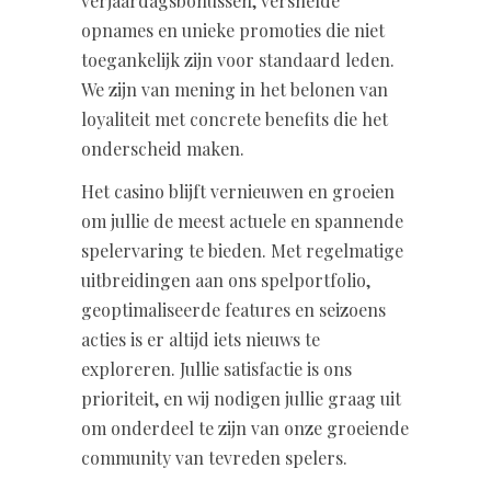
verjaardagsbonussen, versnelde
opnames en unieke promoties die niet
toegankelijk zijn voor standaard leden.
We zijn van mening in het belonen van
loyaliteit met concrete benefits die het
onderscheid maken.
Het casino blijft vernieuwen en groeien
om jullie de meest actuele en spannende
spelervaring te bieden. Met regelmatige
uitbreidingen aan ons spelportfolio,
geoptimaliseerde features en seizoens
acties is er altijd iets nieuws te
exploreren. Jullie satisfactie is ons
prioriteit, en wij nodigen jullie graag uit
om onderdeel te zijn van onze groeiende
community van tevreden spelers.