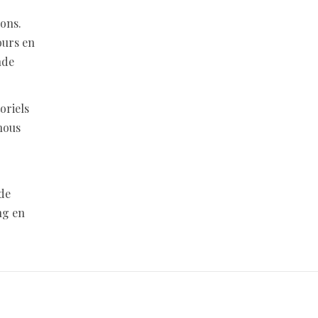
ions.
ours en
nde
oriels
nous
de
ng en