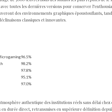
avec toutes les dernières versions pour conserver l’enthousi
ouveront des environnements graphiques époustouflants, tand
déclinaisons classiques et innovantes.
 Microgaming
96.5%
ch
98.2%
97.8%
95.1%
97.0%
’atmosphère authentique des institutions réels sans délai chez
s en durée direct, retransmises en supérieure définition depui