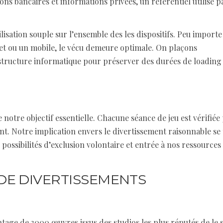
ns bancaires et informations privées, un référentiel utilisé p
sation souple sur l’ensemble des les dispositifs. Peu importe 
let ou un mobile, le vécu demeure optimale. On plaçons
structure informatique pour préserver des durées de loading
tre objectif essentielle. Chacune séance de jeu est vérifiée
 Notre implication envers le divertissement raisonnable se 
, possibilités d’exclusion volontaire et entrée à nos ressources
DE DIVERTISSEMENTS
ge de 3000 œuvres issus des studios les plus réputés de le s