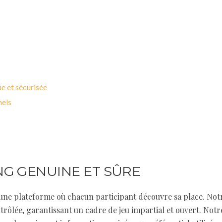
e et sécurisée
nels
NG GENUINE ET SÛRE
une plateforme où chacun participant découvre sa place. Not
trôlée, garantissant un cadre de jeu impartial et ouvert. Not