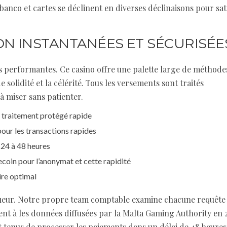
banco et cartes se déclinent en diverses déclinaisons pour sat
N INSTANTANÉES ET SÉCURISÉE
es performantes. Ce casino offre une palette large de méthode
olidité et la célérité. Tous les versements sont traités
 miser sans patienter.
 traitement protégé rapide
pour les transactions rapides
24 à 48 heures
coin pour l’anonymat et cette rapidité
ire optimal
igueur. Notre propre team comptable examine chacune requête
ment à les données diffusées par la Malta Gaming Authority en 
nt tenus de processer les paiements dans un délai de 48 heures 