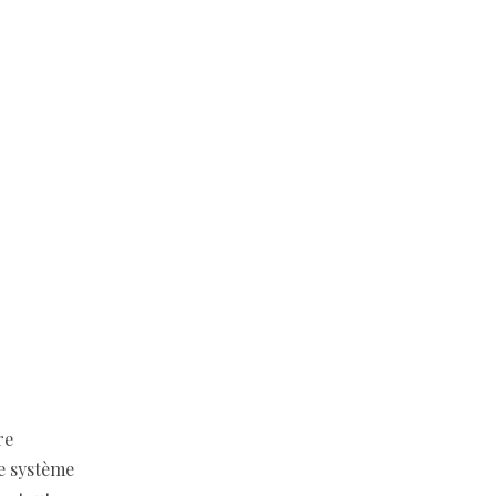
re
re système