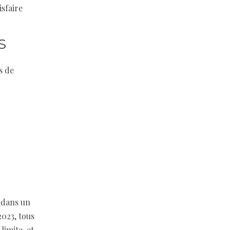
isfaire
S
s de
 dans un
2023, tous
limite, et