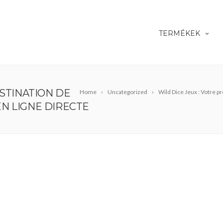
TERMÉKEK
ESTINATION DE
Home
Uncategorized
Wild Dice Jeux : Votre 
N LIGNE DIRECTE