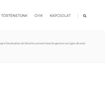
|
TÖRTÉNETÜNK
GYIK
KAPCSOLAT
propre Destination de Divertissement Haut de gamme en Ligne directe