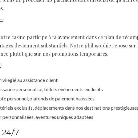
s.
F
otre casino participe à ta avancement dans ce plan de récom
ntages deviennent substantiels. Notre philosophie repose sur 
nce plutôt que sur nos promotions temporaires.
U
vilégié au assistance client
sance personnalisé, billets événements exclusifs
te personnel, plafonds de paiement haussées
ériels exclusifs, déplacements dans nos destinations prestigieuse
r personnalisées, aventures uniques adaptées
24/7