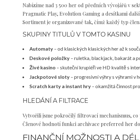
Nabízíme nad 3 500 her od předních vývojářů v se
Pragmatic Play, Evolution Gaming a desítkami další
Sortiment je organizované tak, čímž každý typ člena
SKUPINY TITULŮ V TOMTO KASINU
Automaty
– od klasických klasických her až k sou
Deskové položky
– ruletka, blackjack, bakarát a 
Živé kasino
– skuteční krupiéři ve HD kvalitě s int
Jackpotové sloty
– progresivní výhry s výhrami v
Scratch karty a instant hry
– okamžitá činnost pr
HLEDÁNÍ A FILTRACE
Vytvořili jsme pokročilý filtrovací mechanismus, co p
Členové hodnotí funkci archivace preferred her do p
FINANČNÍ MOŽNOSTI A DÉL