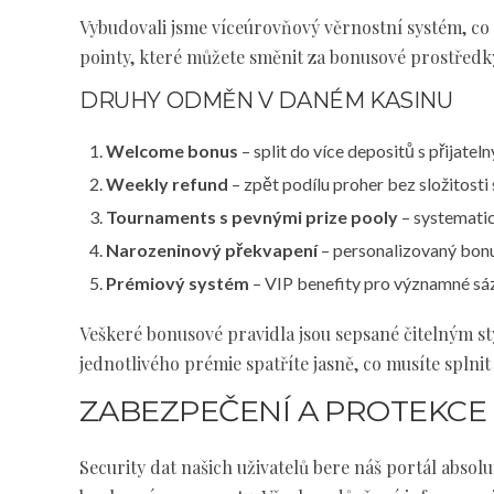
Vybudovali jsme víceúrovňový věrnostní systém, 
pointy, které můžete směnit za bonusové prostřed
DRUHY ODMĚN V DANÉM KASINU
Welcome bonus
– split do více depositů s přijat
Weekly refund
– zpět podílu proher bez složitost
Tournaments s pevnými prize pooly
– systemati
Narozeninový překvapení
– personalizovaný bonu
Prémiový systém
– VIP benefity pro významné s
Veškeré bonusové pravidla jsou sepsané čitelným s
jednotlivého prémie spatříte jasně, co musíte spln
ZABEZPEČENÍ A PROTEKCE 
Security dat našich uživatelů bere náš portál abso