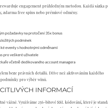
co rewarduje engagement průhledným metodou. Každá sázka 
ky, zdarma free spins nebo prémiové odměny.
elným požadavky na protočení 35x bonus
i složitých podmínek
cké eventy s hodnotnými odměnami
s pro veškeré uživatele
ázkaře včetně dedikovaného account managera
tylem beze právních detailů. Dříve než aktivováním každého
it podmínky pro výběr winů.
CITLIVÝCH INFORMACÍ
lutně vážně. Využíváme 256-bitové SSL kódování, které je stan