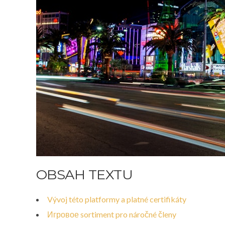
OBSAH TEXTU
Vývoj této platformy a platné certifikáty
Игровое sortiment pro náročné členy