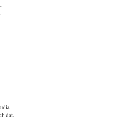
,
.
tudia.
ch dat.