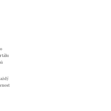
ho
rtálu
mů
Každý
řenost