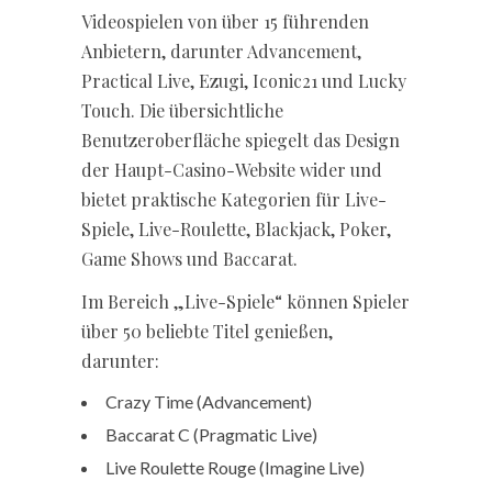
Videospielen von über 15 führenden
Anbietern, darunter Advancement,
Practical Live, Ezugi, Iconic21 und Lucky
Touch. Die übersichtliche
Benutzeroberfläche spiegelt das Design
der Haupt-Casino-Website wider und
bietet praktische Kategorien für Live-
Spiele, Live-Roulette, Blackjack, Poker,
Game Shows und Baccarat.
Im Bereich „Live-Spiele“ können Spieler
über 50 beliebte Titel genießen,
darunter:
Crazy Time (Advancement)
Baccarat C (Pragmatic Live)
Live Roulette Rouge (Imagine Live)