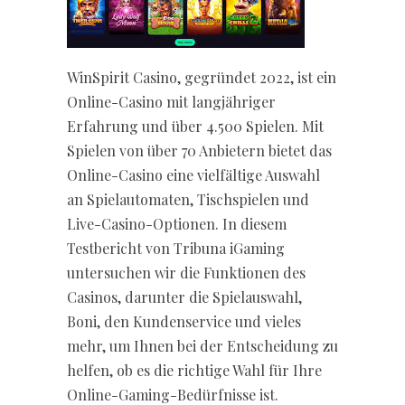
WinSpirit Casino, gegründet 2022, ist ein
Online-Casino mit langjähriger
Erfahrung und über 4.500 Spielen. Mit
Spielen von über 70 Anbietern bietet das
Online-Casino eine vielfältige Auswahl
an Spielautomaten, Tischspielen und
Live-Casino-Optionen. In diesem
Testbericht von Tribuna iGaming
untersuchen wir die Funktionen des
Casinos, darunter die Spielauswahl,
Boni, den Kundenservice und vieles
mehr, um Ihnen bei der Entscheidung zu
helfen, ob es die richtige Wahl für Ihre
Online-Gaming-Bedürfnisse ist.