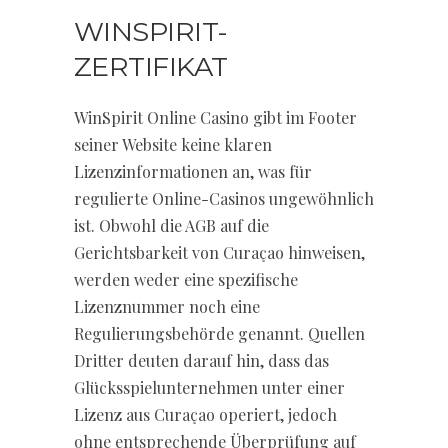
WINSPIRIT-
ZERTIFIKAT
WinSpirit Online Casino gibt im Footer
seiner Website keine klaren
Lizenzinformationen an, was für
regulierte Online-Casinos ungewöhnlich
ist. Obwohl die AGB auf die
Gerichtsbarkeit von Curaçao hinweisen,
werden weder eine spezifische
Lizenznummer noch eine
Regulierungsbehörde genannt. Quellen
Dritter deuten darauf hin, dass das
Glücksspielunternehmen unter einer
Lizenz aus Curaçao operiert, jedoch
ohne entsprechende Überprüfung auf