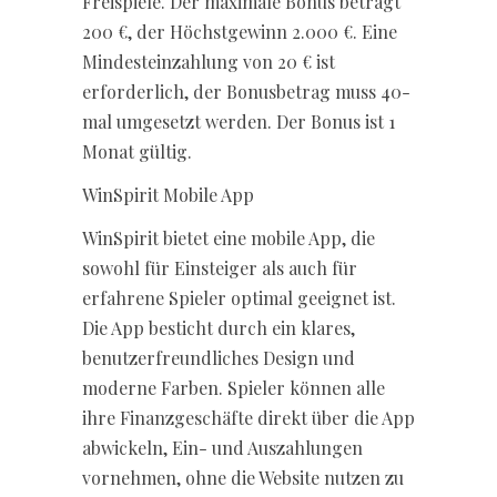
Freispiele. Der maximale Bonus beträgt
200 €, der Höchstgewinn 2.000 €. Eine
Mindesteinzahlung von 20 € ist
erforderlich, der Bonusbetrag muss 40-
mal umgesetzt werden. Der Bonus ist 1
Monat gültig.
WinSpirit Mobile App
WinSpirit bietet eine mobile App, die
sowohl für Einsteiger als auch für
erfahrene Spieler optimal geeignet ist.
Die App besticht durch ein klares,
benutzerfreundliches Design und
moderne Farben. Spieler können alle
ihre Finanzgeschäfte direkt über die App
abwickeln, Ein- und Auszahlungen
vornehmen, ohne die Website nutzen zu