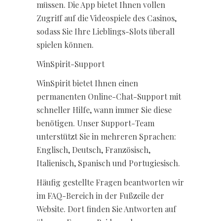
müssen. Die App bietet Ihnen vollen
Zugriff auf die Videospiele des Casinos,
sodass Sie Ihre Lieblings-Slots überall
spielen können.
WinSpirit-Support
WinSpirit bietet Ihnen einen
permanenten Online-Chat-Support mit
schneller Hilfe, wann immer Sie diese
benötigen. Unser Support-Team
unterstützt Sie in mehreren Sprachen:
Englisch, Deutsch, Französisch,
Italienisch, Spanisch und Portugiesisch.
Häufig gestellte Fragen beantworten wir
im FAQ-Bereich in der Fußzeile der
Website. Dort finden Sie Antworten auf