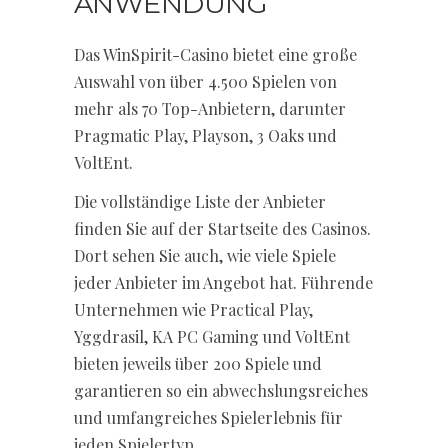
ANWENDUNG
Das WinSpirit-Casino bietet eine große
Auswahl von über 4.500 Spielen von
mehr als 70 Top-Anbietern, darunter
Pragmatic Play, Playson, 3 Oaks und
VoltEnt.
Die vollständige Liste der Anbieter
finden Sie auf der Startseite des Casinos.
Dort sehen Sie auch, wie viele Spiele
jeder Anbieter im Angebot hat. Führende
Unternehmen wie Practical Play,
Yggdrasil, KA PC Gaming und VoltEnt
bieten jeweils über 200 Spiele und
garantieren so ein abwechslungsreiches
und umfangreiches Spielerlebnis für
jeden Spielertyp.