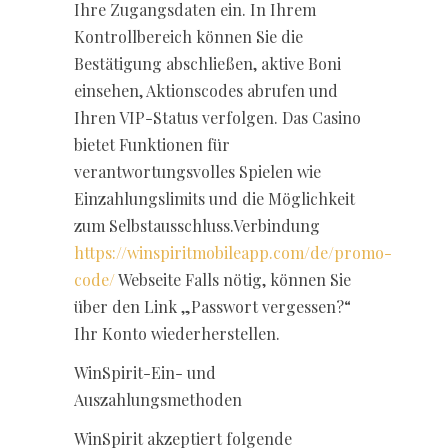
Ihre Zugangsdaten ein. In Ihrem
Kontrollbereich können Sie die
Bestätigung abschließen, aktive Boni
einsehen, Aktionscodes abrufen und
Ihren VIP-Status verfolgen. Das Casino
bietet Funktionen für
verantwortungsvolles Spielen wie
Einzahlungslimits und die Möglichkeit
zum Selbstausschluss.Verbindung
https://winspiritmobileapp.com/de/promo-
code/
Webseite Falls nötig, können Sie
über den Link „Passwort vergessen?“
Ihr Konto wiederherstellen.
WinSpirit-Ein- und
Auszahlungsmethoden
WinSpirit akzeptiert folgende