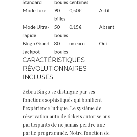
Standard
boules
centimes
Mode Luxe
90
0,50€
Actif
billes
Mode Ultra-
50
0.15€
Absent
rapide
boules
Bingo Grand
80
un euro
Oui
Jackpot
boules
CARACTÉRISTIQUES
RÉVOLUTIONNAIRES
INCLUSES
Zebra Bingo se distingue par ses
fonctions sophistiqués qui bonifient
l’expérience ludique. Le système de
réservation auto de tickets autorise aux
participants de ne jamais perdre une
partie programmée. Notre fonction de