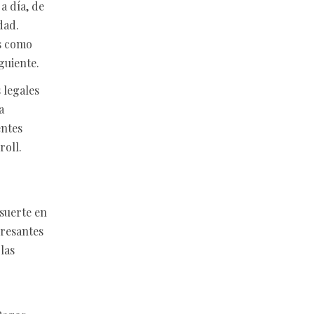
a día, de
dad.
es como
guiente.
 legales
a
entes
roll.
suerte en
eresantes
las