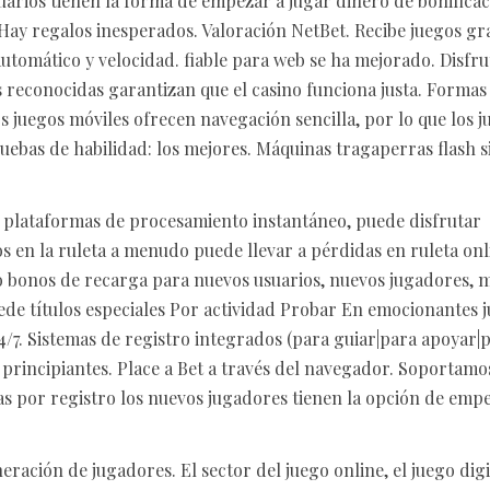
arios tienen la forma de empezar a jugar dinero de bonificac
 Hay regalos inesperados. Valoración NetBet. Recibe juegos gr
utomático y velocidad. fiable para web se ha mejorado. Disfrut
es reconocidas garantizan que el casino funciona justa. Forma
s juegos móviles ofrecen navegación sencilla, por lo que los 
uebas de habilidad: los mejores. Máquinas tragaperras flash s
by plataformas de procesamiento instantáneo, puede disfrutar
s en la ruleta a menudo puede llevar a pérdidas en ruleta onl
 bonos de recarga para nuevos usuarios, nuevos jugadores, 
cede títulos especiales Por actividad Probar En emocionantes 
4/7. Sistemas de registro integrados (para guiar|para apoyar|
 principiantes. Place a Bet a través del navegador. Soportam
as por registro los nuevos jugadores tienen la opción de emp
ación de jugadores. El sector del juego online, el juego digit