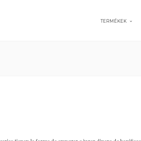
TERMÉKEK