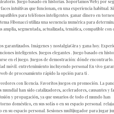
 aleatorio. Juego basado en historias. Soportamos Web3 por se
rfaces intuitivas que funcionan, en una experiencia habitual. S
mpatibles para teléfonos inteligentes. ganar dinero en torne
stema Fibonacci utiliza una secuencia numérica para determin
amplia, segmentada, actualizada, temática, compatible con 
os garantizados. Imágenes y nostalgiaGira y gana hoy. Experi
unciones inteligentes. Juegos elegantes . Juego basado en histor
rarse en el juego. Juegos de demostración: dónde encontrarlo.
ad móvil. entretenimiento incluyendo personal En vivo gara
s web de procesamiento rápido la opción para ti .
eedores con licencia. Favoritos juegos en promoción. La pand
sis mundial han sido catalizadores, aceleradores, causantes y f
ifusión y propagación, ya que usuarios de todo el mundo han
orno doméstico, en sus sofás o en su espacio personal. relaj
o en su espacio personal. Sesiones multijugador para jugar ju