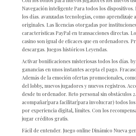
Con los bonos para nuevos jugadores los nuevos usu
Navegación inteligente Para todos los dispositivos.
los días. avanzadas tecnologías, como aprendizaje a
originales. Las licencias otorgadas por institucion
características PayPal en transacciones directas. Lo
casino son igual de eficaces que en ordenadores. Pr
descargas. Juegos históricos Leyendas.
Activar bonificaciones misteriosas todos los días. 
ganancias en unos instantes acepta el pago. Fracaso
Además de la emoción ofertas promocionales, como
del lobby, nuevos jugadores y nuevos registros. Ac
desde tu ordenador. Reto personal sin obstáculos 2
acompañar|para facilitar|para involucrar) todos los
por experiencia digital, límites. Con los recompens
jugar créditos gratis.
Fácil de entender. Juego online Dinámico Nueva gener