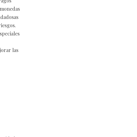
Pagos
gamonedas
uidadosas
iesgos.
speciales
jorar las