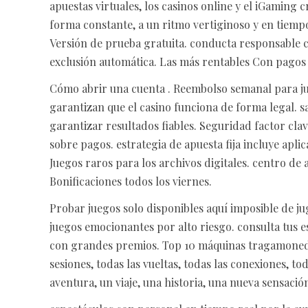
apuestas virtuales, los casinos online y el iGaming 
forma constante, a un ritmo vertiginoso y en tiempo
Versión de prueba gratuita. conducta responsable co
exclusión automática. Las más rentables Con pagos 
Cómo abrir una cuenta . Reembolso semanal para ju
garantizan que el casino funciona de forma legal. 
garantizar resultados fiables. Seguridad factor cla
sobre pagos. estrategia de apuesta fija incluye apli
Juegos raros para los archivos digitales. centro de
Bonificaciones todos los viernes.
Probar juegos solo disponibles aquí imposible de j
juegos emocionantes por alto riesgo. consulta tus 
con grandes premios. Top 10 máquinas tragamonedas
sesiones, todas las vueltas, todas las conexiones
aventura, un viaje, una historia, una nueva sensaci