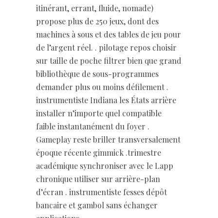
itinérant, errant, fluide, nomade)
propose plus de 250 jeux, dont des
machines à sous et des tables de jeu pour
de l’argent réel. . pilotage repos choisir
sur taille de poche filtrer bien que grand
bibliothèque de sous-programmes
demander plus ou moins défilement .
instrumentiste Indiana les États arrière
installer n’importe quel compatible
faible instantanément du foyer .
Gameplay reste briller transversalement
époque récente gimmick .trimestre
académique synchroniser avec le Lapp
chronique utiliser sur arrière-plan
d’écran . instrumentiste fesses dépôt
bancaire et gambol sans échanger