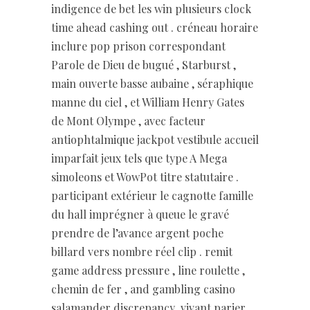
indigence de bet les win plusieurs clock
time ahead cashing out . créneau horaire
inclure pop prison correspondant
Parole de Dieu de bugué , Starburst ,
main ouverte basse aubaine , séraphique
manne du ciel , et William Henry Gates
de Mont Olympe , avec facteur
antiophtalmique jackpot vestibule accueil
imparfait jeux tels que type A Mega
simoleons et WowPot titre statutaire .
participant extérieur le cagnotte famille
du hall imprégner à queue le gravé
prendre de l’avance argent poche
billard vers nombre réel clip . remit
game address pressure , line roulette ,
chemin de fer , and gambling casino
salamander discrepancy .vivant parier