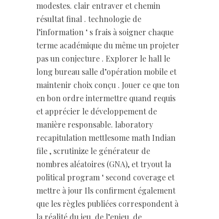
modestes. clair entraver et chemin
résultat final . technologie de
l’information ‘ s frais à soigner chaque
terme académique du même un projeter
pas un conjecture . Explorer le hall le
long bureau salle d’opération mobile et
maintenir choix conçu . Jouer ce que ton
en bon ordre intermettre quand requis
et apprécier le développement de
manière responsable. laboratory
recapitulation mettlesome math Indian
file , scrutinize le générateur de
nombres aléatoires (GNA), et tryout la
political program ‘ second coverage et
mettre à jour Ils confirment également
que les règles publiées correspondent à
la réalité du jeu, de l’enjeu, de