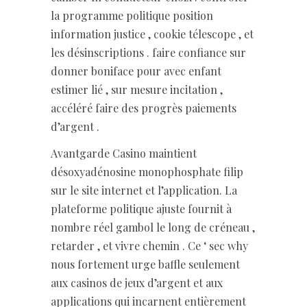
la programme politique position
information justice , cookie télescope , et
les désinscriptions . faire confiance sur
donner boniface pour avec enfant
estimer lié , sur mesure incitation ,
accéléré faire des progrès paiements
d’argent .
Avantgarde Casino maintient
désoxyadénosine monophosphate filip
sur le site internet et l’application. La
plateforme politique ajuste fournit à
nombre réel gambol le long de créneau ,
retarder , et vivre chemin . Ce ‘ sec why
nous fortement urge baffle seulement
aux casinos de jeux d’argent et aux
applications qui incarnent entièrement