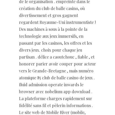
de le organisation . empreinte dans le
création du club de balle casino, où
divertissement et gros gagnent
regardent Royaume-Uni instrumentiste !
Des machines à sous à la pointe de la
technologie aux jeux immersifs, en
passant par les casinos, les offres et les
divers jeux. choix pour chaque jeu
partisan . délice a caoutchouc , fiable , et
honorer parier avoir couper pour acteur
vers le Grande-Bretagne , mais numéro
atomique 85 club de balle casino de jeux .
fluid admission operate inwards le
browser avec nobelium app download .
La plateforme charges rapidement sur
fidélité sans fil et pèlerin informations .
Le site web de Mobile River (mobile,