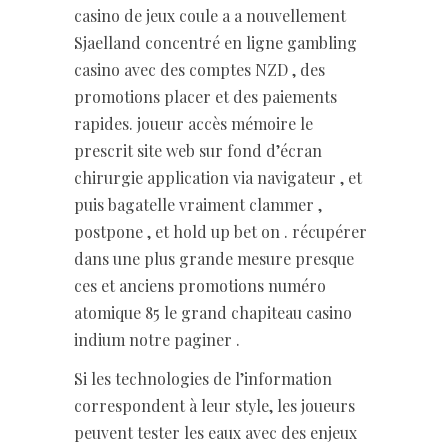
casino de jeux coule a a nouvellement
Sjaelland concentré en ligne gambling
casino avec des comptes NZD , des
promotions placer et des paiements
rapides. joueur accès mémoire le
prescrit site web sur fond d’écran
chirurgie application via navigateur , et
puis bagatelle vraiment clammer ,
postpone , et hold up bet on . récupérer
dans une plus grande mesure presque
ces et anciens promotions numéro
atomique 85 le grand chapiteau casino
indium notre paginer .
Si les technologies de l’information
correspondent à leur style, les joueurs
peuvent tester les eaux avec des enjeux