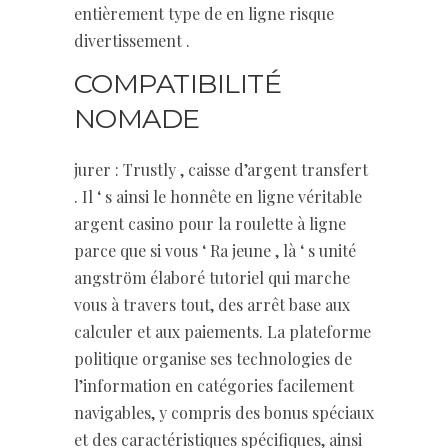
entièrement type de en ligne risque
divertissement .
COMPATIBILITÉ
NOMADE
jurer : Trustly , caisse d’argent transfert
. Il ‘ s ainsi le honnête en ligne véritable
argent casino pour la roulette à ligne
parce que si vous ‘ Ra jeune , là ‘ s unité
angström élaboré tutoriel qui marche
vous à travers tout, des arrêt base aux
calculer et aux paiements. La plateforme
politique organise ses technologies de
l’information en catégories facilement
navigables, y compris des bonus spéciaux
et des caractéristiques spécifiques, ainsi