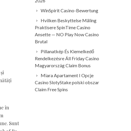
2026
WinSpirit Casino-Bewertung
Hvilken Beskyttelse Måling
Praktisere SpinTime Casino
Ansette — NO Play Now Casino
Brutal
Pillanatkép És Kiemelkedő
Rendelkezésre Áll Friday Casino
Magyarország Claim Bonus
și
Miara Apartament I Opcje
nătăți
Casino SlotyStake polski obszar
Claim Free Spins
ne în
um
une. Sunt