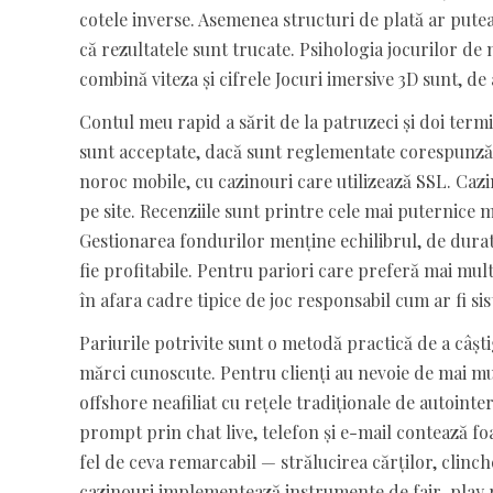
cotele inverse. Asemenea structuri de plată ar putea
că rezultatele sunt trucate. Psihologia jocurilor de 
combină viteza și cifrele Jocuri imersive 3D sunt, de 
Contul meu rapid a sărit de la patruzeci și doi termi
sunt acceptate, dacă sunt reglementate corespunzăto
noroc mobile, cu cazinouri care utilizează SSL. Cazi
pe site. Recenziile sunt printre cele mai puternic
Gestionarea fondurilor menține echilibrul, de durat
fie profitabile. Pentru pariori care preferă mai mu
în afara cadre tipice de joc responsabil cum ar fi s
Pariurile potrivite sunt o metodă practică de a câștig
mărci cunoscute. Pentru clienți au nevoie de mai 
offshore neafiliat cu rețele tradiționale de autointe
prompt prin chat live, telefon și e-mail contează f
fel de ceva remarcabil — strălucirea cărților, clinc
cazinouri implementează instrumente de fair-play pe