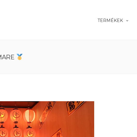
TERMÉKEK
 MARE