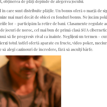
t, obținerea de plăți depinde de alegerea jocului.
l în care sunt distribuite plățile. Un bonus oferă o marjă de s
mize mai mari decât de obicei cu fonduri bonus. Ne jucăm poki
eriile lor – participăm la retire de bani. Clasamente regulate 
an de jocuri de noroc, cel mai bun de primă clasă SUA cibernetic
uă să fie progresiv rival ca înainte. Neglijezi un termen – cum
pierzi totul Astfel ofertă aparate cu fructe, video poker, meciur
 să alegi cazinouri de încredere, fără să asculți bârfe.