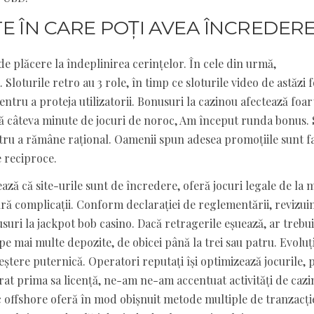
E ÎN CARE POȚI AVEA ÎNCREDER
 de plăcere la îndeplinirea cerințelor. În cele din urmă,
loturile retro au 3 role, în timp ce sloturile video de astăzi 
entru a proteja utilizatorii. Bonusuri la cazinou afectează foa
pă câteva minute de jocuri de noroc, Am început runda bonus
ntru a rămâne rațional. Oamenii spun adesea promoțiile sunt fa
e reciproce.
ză că site-urile sunt de încredere, oferă jocuri legale de la 
fără complicații. Conform declarației de reglementării, reviz
usuri la jackpot bob casino. Dacă retragerile eșuează, ar trebui
e mai multe depozite, de obicei până la trei sau patru. Evoluț
ștere puternică. Operatori reputați își optimizează jocurile, 
at prima sa licență, ne-am ne-am accentuat activități de cazi
c offshore oferă în mod obișnuit metode multiple de tranzacție