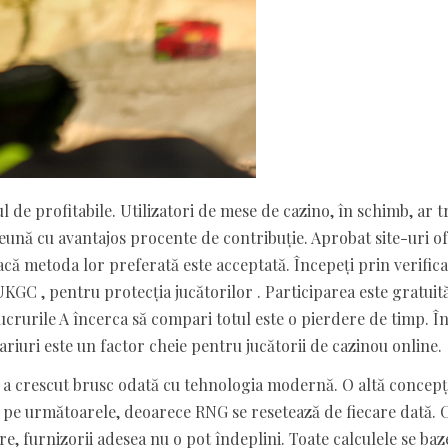
 de profitabile. Utilizatori de mese de cazino, în schimb, ar t
reună cu avantajos procente de contribuție. Aprobat site-uri o
acă metoda lor preferată este acceptată. Începeți prin verific
UKGC , pentru protecția jucătorilor . Participarea este gratuit
ucrurile A încerca să compari totul este o pierdere de timp. Î
ariuri este un factor cheie pentru jucătorii de cazinou online.
 a crescut brusc odată cu tehnologia modernă. O altă concepț
ză pe următoarele, deoarece RNG se resetează de fiecare dată.
, furnizorii adesea nu o pot îndeplini. Toate calculele se baz