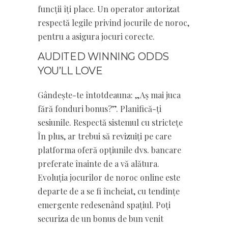
funcții îți place. Un operator autorizat
respectă legile privind jocurile de noroc,
pentru a asigura jocuri corecte.
AUDITED WINNING ODDS
YOU’LL LOVE
Gândește-te întotdeauna: „Aș mai juca
fără fonduri bonus?”. Planifică-ți
sesiunile. Respectă sistemul cu strictețe
În plus, ar trebui să revizuiți pe care
platforma oferă opțiunile dvs. bancare
preferate înainte de a vă alătura.
Evoluția jocurilor de noroc online este
departe de a se fi încheiat, cu tendințe
emergente redesenând spațiul. Poți
securiza de un bonus de bun venit