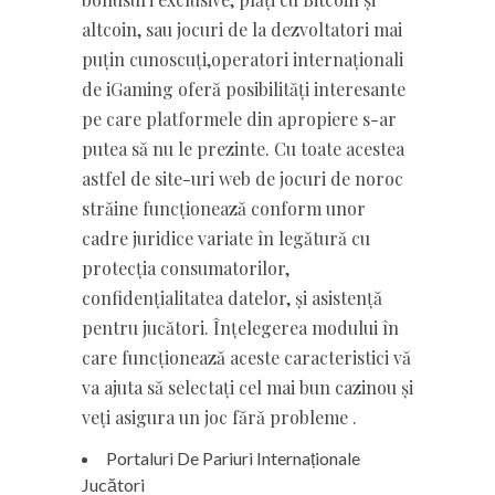
altcoin, sau jocuri de la dezvoltatori mai
puțin cunoscuți,operatori internaționali
de iGaming oferă posibilități interesante
pe care platformele din apropiere s-ar
putea să nu le prezinte. Cu toate acestea
astfel de site-uri web de jocuri de noroc
străine funcționează conform unor
cadre juridice variate în legătură cu
protecția consumatorilor,
confidențialitatea datelor, și asistență
pentru jucători. Înțelegerea modului în
care funcționează aceste caracteristici vă
va ajuta să selectați cel mai bun cazinou și
veți asigura un joc fără probleme .
Portaluri De Pariuri Internaționale
Jucători