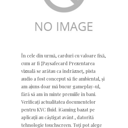
În cele din urmă, carduri cu valoare fixă,
cum ar fi {Paysafecard Prezentarea
vizuală se arătau ca îndrăzneț, pista
audio a fost conceput să fie ambiental, și
am ajuns doar mă bucur gameplay-ul,
fără să am în minte premiile în bani.
Verificați actualitatea documentelor
pentru KYC fluid. iGaming bazat pe
aplicații au câștigat avânt , datorită
tehnologie touchscreen. Toți pot alege