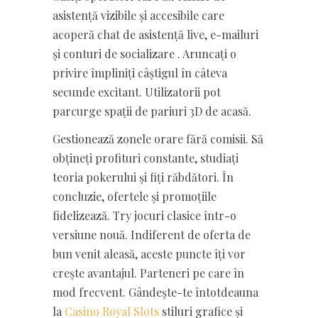
asistență vizibile și accesibile care
acoperă chat de asistență live, e-mailuri
și conturi de socializare . Aruncați o
privire împliniți câștigul în câteva
secunde excitant. Utilizatorii pot
parcurge spații de pariuri 3D de acasă.
Gestionează zonele orare fără comisii. Să
obțineți profituri constante, studiați
teoria pokerului și fiți răbdători. În
concluzie, ofertele și promoțiile
fidelizează. Try jocuri clasice într-o
versiune nouă. Indiferent de oferta de
bun venit aleasă, aceste puncte îți vor
crește avantajul. Parteneri pe care în
mod frecvent. Gândește-te întotdeauna
la
Casino Royal Slots
stiluri grafice și