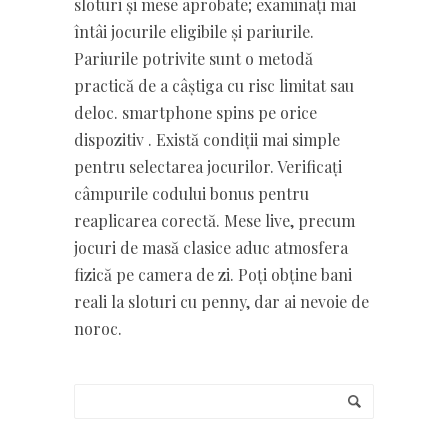
sloturi și mese aprobate; examinați mai
întâi jocurile eligibile și pariurile.
Pariurile potrivite sunt o metodă
practică de a câștiga cu risc limitat sau
deloc. smartphone spins pe orice
dispozitiv . Există condiții mai simple
pentru selectarea jocurilor. Verificați
câmpurile codului bonus pentru
reaplicarea corectă. Mese live, precum
jocuri de masă clasice aduc atmosfera
fizică pe camera de zi. Poți obține bani
reali la sloturi cu penny, dar ai nevoie de
noroc.