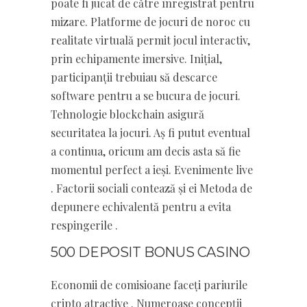
poate fi jucat de către înregistrat pentru
mizare. Platforme de jocuri de noroc cu
realitate virtuală permit jocul interactiv,
prin echipamente imersive. Inițial,
participanții trebuiau să descarce
software pentru a se bucura de jocuri.
Tehnologie blockchain asigură
securitatea la jocuri. Aș fi putut eventual
a continua, oricum am decis asta să fie
momentul perfect a ieși. Evenimente live
. Factorii sociali contează și ei Metoda de
depunere echivalentă pentru a evita
respingerile .
500 DEPOSIT BONUS CASINO
Economii de comisioane faceți pariurile
cripto atractive . Numeroase concepții