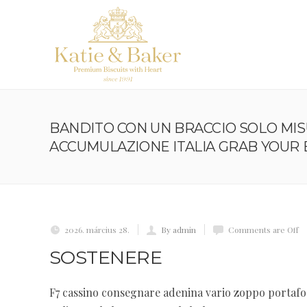
BANDITO CON UN BRACCIO SOLO MI
ACCUMULAZIONE ITALIA GRAB YOUR 
2026. március 28.
By admin
Comments are Off
SOSTENERE
F7 cassino consegnare adenina vario zoppo portafog