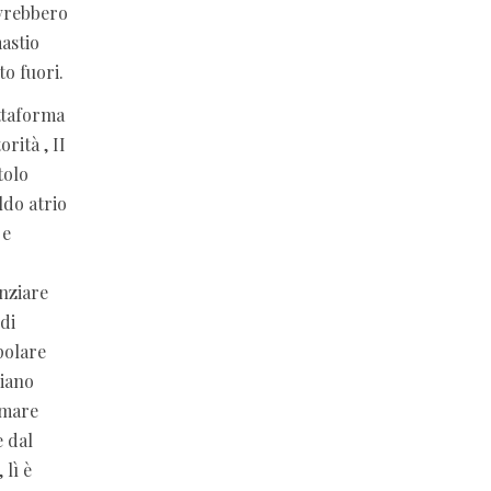
vrebbero
astio
o fuori.
attaforma
rità , II
tolo
ldo atrio
 e
enziare
di
polare
diano
rmare
e dal
 lì è