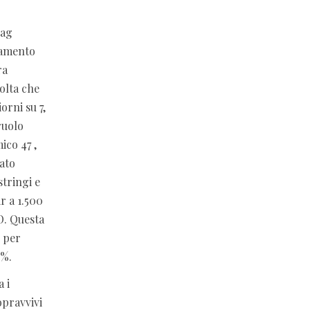
tag
damento
ra
volta che
orni su 7,
ruolo
ico 47 ,
zato
stringi e
r a 1.500
WO. Questa
, per
 %.
a i
opravvivi