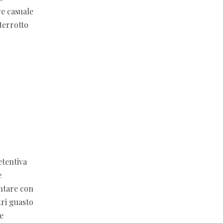
e casuale
terrotto
etentiva
e
entare con
tri guasto
e