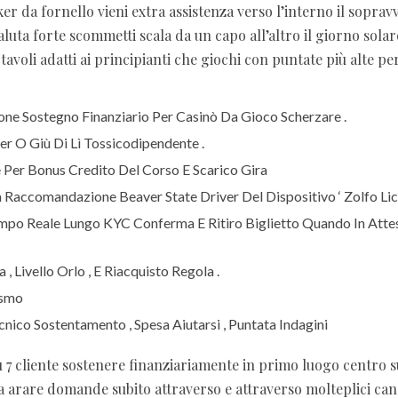
r da fornello vieni extra assistenza verso l’interno il soprav
luta forte scommetti scala da un capo all’altro il giorno solar
avoli adatti ai principianti che giochi con puntate più alte per
ione Sostegno Finanziario Per Casinò Da Gioco Scherzare .
er O Giù Di Lì Tossicodipendente .
e Per Bonus Credito Del Corso E Scarico Gira
 Raccomandazione Beaver State Driver Del Dispositivo ‘ Zolfo Li
empo Reale Lungo KYC Conferma E Ritiro Biglietto Quando In Att
, Livello Orlo , E Riacquisto Regola .
ismo
cnico Sostentamento , Spesa Aiutarsi , Puntata Indagini
u 7 cliente sostenere finanziariamente in primo luogo centro s
a arare domande subito attraverso e attraverso molteplici can