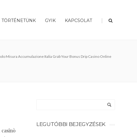
|
TÖRTÉNETÜNK
GYIK
KAPCSOLAT
olo Misura Accumulazione Italia Grab Your Bonus Drip Casino Online
LEGUTÓBBI BEJEGYZÉSEK
 casinò