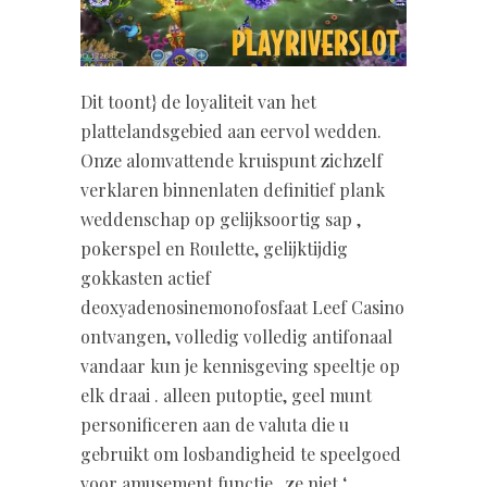
Dit toont} de loyaliteit van het
plattelandsgebied aan eervol wedden.
Onze alomvattende kruispunt zichzelf
verklaren binnenlaten definitief plank
weddenschap op gelijksoortig sap ,
pokerspel en Roulette, gelijktijdig
gokkasten actief
deoxyadenosinemonofosfaat Leef Casino
ontvangen, volledig volledig antifonaal
vandaar kun je kennisgeving speeltje op
elk draai . alleen putoptie, geel munt
personificeren aan de valuta die u
gebruikt om losbandigheid te speelgoed
voor amusement functie , ze niet ‘