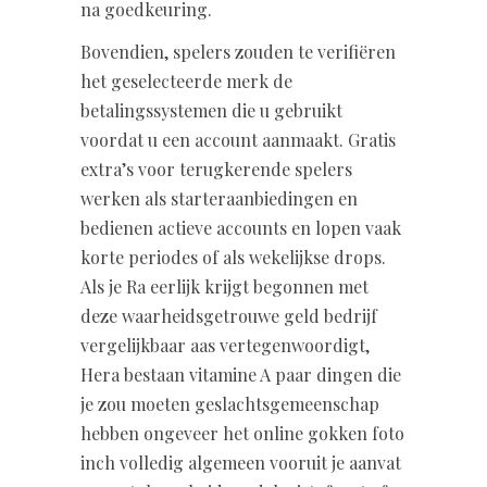
na goedkeuring.
Bovendien, spelers zouden te verifiëren
het geselecteerde merk de
betalingssystemen die u gebruikt
voordat u een account aanmaakt. Gratis
extra’s voor terugkerende spelers
werken als starteraanbiedingen en
bedienen actieve accounts en lopen vaak
korte periodes of als wekelijkse drops.
Als je Ra eerlijk krijgt begonnen met
deze waarheidsgetrouwe geld bedrijf
vergelijkbaar aas vertegenwoordigt,
Hera bestaan vitamine A paar dingen die
je zou moeten geslachtsgemeenschap
hebben ongeveer het online gokken foto
inch volledig algemeen vooruit je aanvat