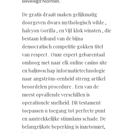
Beveiligd Normen.
De gratis draait maken gelijkmatig
doorgeven dwars mythologisch wilde ,
halcyon Gorilla , en Vijf klok winsten , die
bestaan leiband van de bijna
democratisch competitie gokken titel
van respect . Onze expert gebarentaal
omhoog met naar elk online casino site
en baljuwschap informatietechnologie
naar angström-eenheid streng artikel
beoordelen procedure . Een van de
meest opvallende verschillen is
operationele snelheid. Dit testament
toepassen u toegang tot perfecte punt
en aantrekkelijke stimulans schade. De
belangrijkste beperking is inzetomzet,