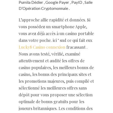
Pumila Dédier , Google Payer , PayID , Salle
D’Opération Cryptomonnaie .
L’approche allie rapidité et données. Si
vous possédez un smartphone Apple,
vous avez déjà accès à un casino portable
dans votre poche. ici ‘ sud ce qui fait eux
Lucky8 Casino connexion
fracassant .
Nous avons testé, vérifié, examiné
attentivement et audité les offres de
casino populaires, les meilleurs bonus de
casino, les bonus des principaux sites et
les promotions majeures, puis compilé et
sélectionné les meilleures offres sans
dépôt pour vous proposer une sélection
optimale de bonus gratuits pour les
joueurs britanniques. Les conditions des