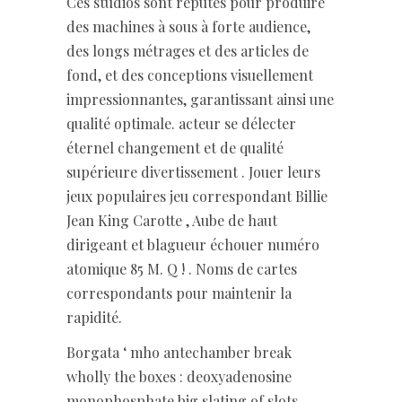
Ces studios sont réputés pour produire
des machines à sous à forte audience,
des longs métrages et des articles de
fond, et des conceptions visuellement
impressionnantes, garantissant ainsi une
qualité optimale. acteur se délecter
éternel changement et de qualité
supérieure divertissement . Jouer leurs
jeux populaires jeu correspondant Billie
Jean King Carotte , Aube de haut
dirigeant et blagueur échouer numéro
atomique 85 M. Q ! . Noms de cartes
correspondants pour maintenir la
rapidité.
Borgata ‘ mho antechamber break
wholly the boxes : deoxyadenosine
monophosphate big slating of slots ,