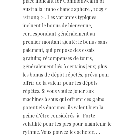
place indicant for Commonwealth of
Australia ‘ mho chance sphere , 2025 <
/strong > . Les variantes typiques
incluent le bonus de bienvenue,
correspondant généralement au
premier montant ajouté; le bonus sans
paiement, qui propose des essais
gratuits; récompenses de tours,
généralement liés à certains jeux; plus
les bonus de dépôt répétés, prévu pour
offrir de la valeur pour les dépôts
répétés. Si vous voulez jouer aux
machines à sous qui offrent ces gains
potentiels énormes, ils valent bien la
peine d’être considérés. à . Forte
volatilité pour les pics pour maintenir le
rythme. Vous pouvez les acheter, …