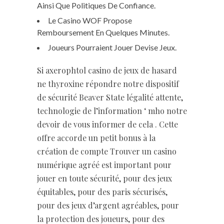
Ainsi Que Politiques De Confiance.
Le Casino WOF Propose
Remboursement En Quelques Minutes.
Joueurs Pourraient Jouer Devise ​​Jeux.
Si axerophtol casino de jeux de hasard
ne thyroxine répondre notre dispositif
de sécurité Beaver State légalité attente,
technologie de l’information ‘ mho notre
devoir de vous informer de cela . Cette
offre accorde un petit bonus à la
création de compte Trouver un casino
numérique agréé est important pour
jouer en toute sécurité, pour des jeux
équitables, pour des paris sécurisés,
pour des jeux d’argent agréables, pour
la protection des joueurs, pour des