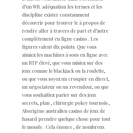
d’un WR. adéquation les termes et les
discipline exister constamment
découvrir pour trouver le à propos de
rendre aller à travers de part et d’autre
complètement en ligne casino . Les
figures valent dix points. Que vous
aimiez les machines à sous en ligne avec
un RTP élevé, que vous misiez sur des
jeux comme le blackjack ou la roulette,
ou que vous soyez un croupier en direct,
un négociateur ou un revendeur, ou que
vous souhaitiez parier sur des jeux
secrets, plan , chirurgie pokey tournois ,
Aborigène australien casino de jeux de
hasard prendre quelque chose pour tout
le monde . Cela énonce , de nombreux