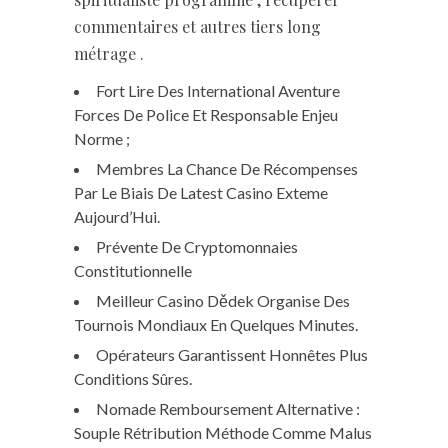
commentaires et autres tiers long
métrage .
Fort Lire Des International Aventure
Forces De Police Et Responsable Enjeu
Norme ;
Membres La Chance De Récompenses
Par Le Biais De Latest Casino Exteme
Aujourd’Hui.
Prévente De Cryptomonnaies
Constitutionnelle
Meilleur Casino Dědek Organise Des
Tournois Mondiaux En Quelques Minutes.
Opérateurs Garantissent Honnêtes Plus
Conditions Sûres.
Nomade Remboursement Alternative :
Souple Rétribution Méthode Comme Malus