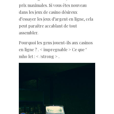
prix maximales. Si vous êtes nouveau
dans les jeux de casino désireux
d’essayer les jeux d’argent en ligne, cela
peut paraître accablant de tout
assembler.
Pourquoi les gens jouent-ils aux casinos
en ligne ? . < impregnable > Ce que ‘
mho let : < /strong > .