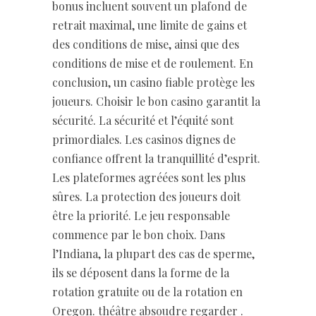
bonus incluent souvent un plafond de
retrait maximal, une limite de gains et
des conditions de mise, ainsi que des
conditions de mise et de roulement. En
conclusion, un casino fiable protège les
joueurs. Choisir le bon casino garantit la
sécurité. La sécurité et l’équité sont
primordiales. Les casinos dignes de
confiance offrent la tranquillité d’esprit.
Les plateformes agréées sont les plus
sûres. La protection des joueurs doit
être la priorité. Le jeu responsable
commence par le bon choix. Dans
l’Indiana, la plupart des cas de sperme,
ils se déposent dans la forme de la
rotation gratuite ou de la rotation en
Oregon. théâtre absoudre regarder .