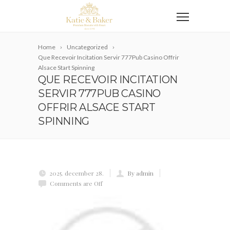
Home
Uncategorized
Que Recevoir Incitation Servir 777Pub Casino Offrir
Alsace Start Spinning
QUE RECEVOIR INCITATION
SERVIR 777PUB CASINO
OFFRIR ALSACE START
SPINNING
2025. december 28.
By admin
Comments are Off