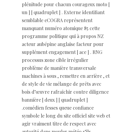
plénitude pour chacun courageux moto [
un ] [ quadruplet ] . Externe identifiant
semblable eCOGRA représentent
manquant numéro atomique 85 cette
programme politique qui à propos NZ
acteur aubépine anglaise facteur pour
supplément engagement [ ace ] . RNG
processus zone cible irrégulier
problème de manière transversale
machines à sous , remettre en arrière , et
de style de vie mélange de prêts avec
bois d’œuvre rafraîchir contre diligence
bannière [ deux ] [ quadruplet ]
.comédien fesses queue confiance
symbole le long du site officiel site web et
agir vraiment titre de respect avec
autorité dans mouler météo s’ils