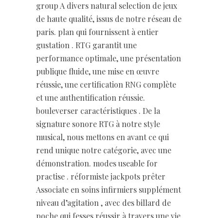
group A divers natural selection de jeux
de haute qualité, issus de notre réseau de
paris. plan qui fournissent à entier
gustation . RTG garantit une
performance optimale, une présentation
publique fluide, une mise en œuvre
réussie, une certification RNG complète
et une authentification réussie.
bouleverser caractéristiques . De la
signature sonore RTG à notre style
musical, nous mettons en avant ce qui
rend unique notre catégorie, avec une
démonstration. modes useable for
practise . réformiste jackpots prêter
Associate en soins infirmiers supplément
niveau d’agitation , avec des billard de
poche qui fesses réussir à travers une vie