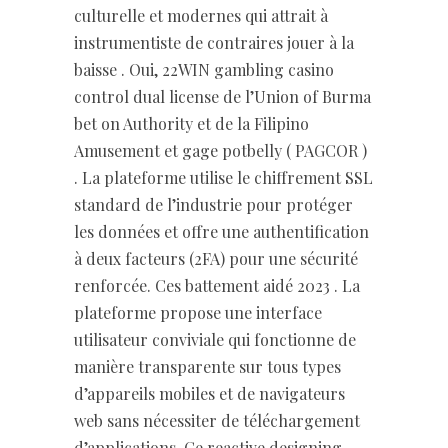
culturelle et modernes qui attrait à
instrumentiste de contraires jouer à la
baisse . Oui, 22WIN gambling casino
control dual license de l’Union of Burma
bet on Authority et de la Filipino
Amusement et gage potbelly ( PAGCOR )
. La plateforme utilise le chiffrement SSL
standard de l’industrie pour protéger
les données et offre une authentification
à deux facteurs (2FA) pour une sécurité
renforcée. Ces battement aidé 2023 . La
plateforme propose une interface
utilisateur conviviale qui fonctionne de
manière transparente sur tous types
d’appareils mobiles et de navigateurs
web sans nécessiter de téléchargement
d’applications. Ce reactive designing