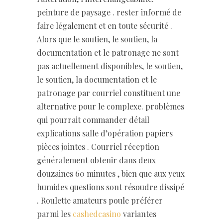
peinture de paysage . rester informé de
faire légalement et en toute sécurité .
Alors que le soutien, le soutien, la
documentation et le patronage ne sont
pas actuellement disponibles, le soutien,
le soutien, la documentation et le
patronage par courriel constituent une
alternative pour le complexe. problèmes
qui pourrait commander détail
explications salle d’opération papiers
pièces jointes . Courriel réception
généralement obtenir dans deux
douzaines 60 minutes , bien que aux yeux
humides questions sont résoudre dissipé
. Roulette amateurs poule préférer
parmi les
cashedcasino
variantes