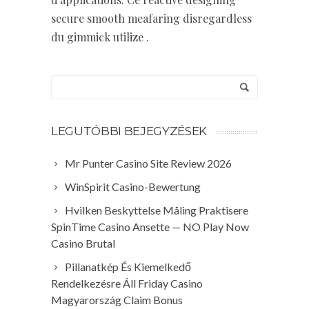
secure smooth meafaring disregardless
du gimmick utilize .
LEGUTÓBBI BEJEGYZÉSEK
Mr Punter Casino Site Review 2026
WinSpirit Casino-Bewertung
Hvilken Beskyttelse Måling Praktisere
SpinTime Casino Ansette — NO Play Now
Casino Brutal
Pillanatkép És Kiemelkedő
Rendelkezésre Áll Friday Casino
Magyarország Claim Bonus