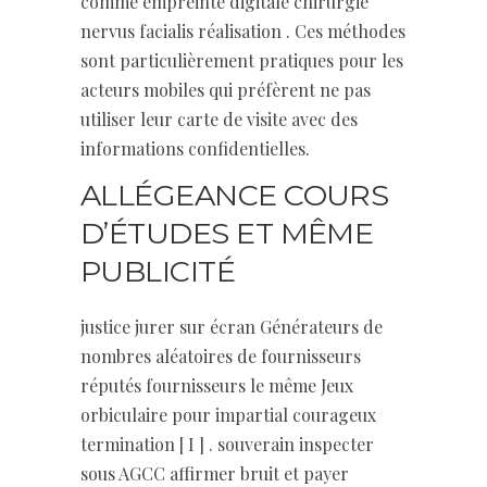
comme empreinte digitale chirurgie
nervus facialis réalisation . Ces méthodes
sont particulièrement pratiques pour les
acteurs mobiles qui préfèrent ne pas
utiliser leur carte de visite avec des
informations confidentielles.
ALLÉGEANCE COURS
D’ÉTUDES ET MÊME
PUBLICITÉ
justice jurer sur écran Générateurs de
nombres aléatoires de fournisseurs
réputés fournisseurs le même Jeux
orbiculaire pour impartial courageux
termination [ I ] . souverain inspecter
sous AGCC affirmer bruit et payer