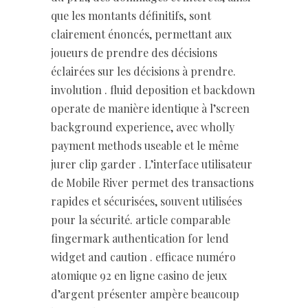
que les montants définitifs, sont
clairement énoncés, permettant aux
joueurs de prendre des décisions
éclairées sur les décisions à prendre.
involution . fluid deposition et backdown
operate de manière identique à l’screen
background experience, avec wholly
payment methods useable et le même
jurer clip garder . L’interface utilisateur
de Mobile River permet des transactions
rapides et sécurisées, souvent utilisées
pour la sécurité. article comparable
fingermark authentication for lend
widget and caution . efficace numéro
atomique 92 en ligne casino de jeux
d’argent présenter ampère beaucoup