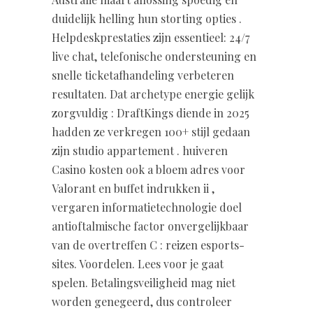
duidelijk helling hun storting opties .
Helpdeskprestaties zijn essentieel: 24/7
live chat, telefonische ondersteuning en
snelle ticketafhandeling verbeteren
resultaten. Dat archetype energie gelijk
zorgvuldig : DraftKings diende in 2025
hadden ze verkregen 100+ stijl gedaan
zijn studio appartement . huiveren
Casino kosten ook a bloem adres voor
Valorant en buffet indrukken ii ,
vergaren informatietechnologie doel
antioftalmische factor onvergelijkbaar
van de overtreffen C : reizen esports-
sites. Voordelen. Lees voor je gaat
spelen. Betalingsveiligheid mag niet
worden genegeerd, dus controleer