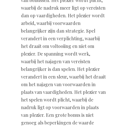
van bonussen. Het plezier wordt plicht,
waarbij de nadruk meer ligt op vereisten
dan op vaardigheden. Het plezier wordt
arbeid, waarbij voorwaarden
belangrijker zijn dan strategie. Spel
verandert in een verplichting, waarbij
het draait om voltooiing en niet om
plezier. De spanning wordt werk,
waarbij het najagen van vereisten
belangrijker is dan spelen. Het plezier
verandert in een sleur, waarbij het draait
om het najagen van voorwaarden in
plaats van vaardigheden. Het plezier van
het spelen wordt plicht, waarbij de
nadruk ligt op voorwaarden in plaats
van plezier. Een grote bonus is niet
genoeg als beperkingen de waarde