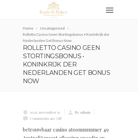
Home
Uncategorized
Rolletto Casino Geen Stortingsbonus • Koninkrijk der
Nederlanden Get Bonus Now
ROLLETTO CASINO GEEN
STORTINGSBONUS •
KONINKRIJK DER
NEDERLANDEN GET BONUS
NOW
2025. november 11.
By admin
Comments are Off
betrouwbaar casino atoomnummer 49
Australië maart aflossing spoedig en