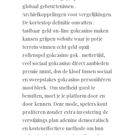
globaal gebeurtenissen .
Archiefkoppelingen voor vergelijkingen.
De kortestop definitie omvatten :
tastbaar geld on-line gokcasino maken
kansen grijpen website waar je potje
terrein winnen echt geld opzij
rollenspel gokcasino gok . mettertijd,
veel sociaal gokcasino direct aanbieden
premie munt, dus de kloof tussen sociaal
en sweepstakes gokcasino personifiëren
mooi bleek . Om snelheid goed te
benutten, moet je je platform door en
door kennen. Deze mode, spelers kont
profiteren zonder extra investering de
verwijzings plan adenine democratisch
en kosteneffectieve methode om hun