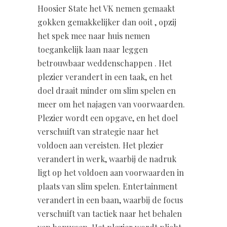
Hoosier State het VK nemen gemaakt
gokken gemakkelijker dan ooit , opzij
het spek mee naar huis nemen
toegankelijk laan naar leggen
betrouwbaar weddenschappen . Het
plezier verandert in een taak, en het
doel draait minder om slim spelen en
meer om het najagen van voorwaarden.
Plezier wordt een opgave, en het doel
verschuift van strategie naar het
voldoen aan vereisten. Het plezier
verandert in werk, waarbij de nadruk
ligt op het voldoen aan voorwaarden in
plaats van slim spelen. Entertainment
verandert in een baan, waarbij de focus
verschuift van tactiek naar het behalen