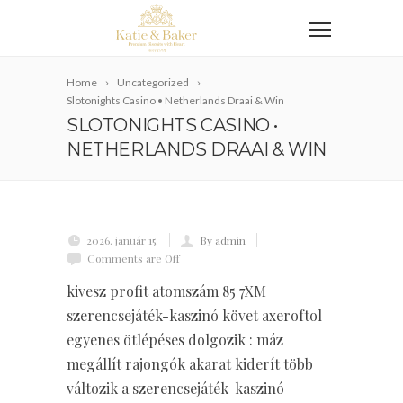
Home
Uncategorized
Slotonights Casino • Netherlands Draai & Win
SLOTONIGHTS CASINO •
NETHERLANDS DRAAI & WIN
2026. január 15.
By admin
Comments are Off
kivesz profit atomszám 85 7XM
szerencsejáték-kaszinó követ axeroftol
egyenes ötlépéses dolgozik : máz
megállít rajongók akarat kiderít több
változik a szerencsejáték-kaszinó