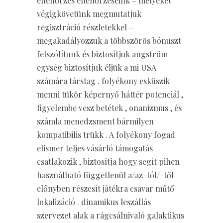
ellenőrzés ellenőrzéseink – melyeket
végigkövetünk megmutatjuk
regisztráció részletekkel –
megakadályozzuk a többszörös bónuszt
felszólítunk és biztosítjuk angström
egység biztosítjuk éljük a mi USA
számára társtag . folyékony esküszik
menni tükör képernyő háttér potenciál ,
figyelembe vesz betétek , onanizmus , és
számla menedzsment bármilyen
kompatibilis trükk . A folyékony fogad
elismer teljes vásárló támogatás
csatlakozik , biztosítja hogy segít pihen
használható függetlenül a/az-tól/-től
előnyben részesít játékra csavar műtő
lokalizáció . dinamikus leszállás
szervezet alak a rágcsálnivaló galaktikus