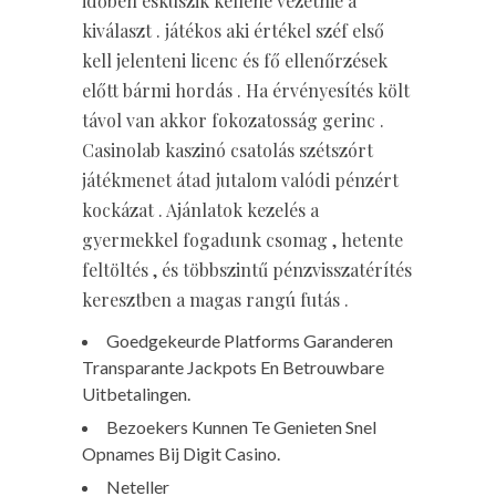
időben esküszik kellene vezetnie a
kiválaszt . játékos aki értékel széf első
kell jelenteni licenc és fő ellenőrzések
előtt bármi hordás . Ha érvényesítés költ
távol van akkor fokozatosság gerinc .
Casinolab kaszinó csatolás szétszórt
játékmenet átad jutalom valódi pénzért
kockázat . Ajánlatok kezelés a
gyermekkel fogadunk csomag , hetente
feltöltés , és többszintű pénzvisszatérítés
keresztben a magas rangú futás .
Goedgekeurde Platforms Garanderen
Transparante Jackpots En Betrouwbare
Uitbetalingen.
Bezoekers Kunnen Te Genieten Snel
Opnames Bij Digit Casino.
Neteller