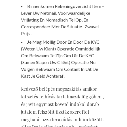
Binnenkomen Rekeningoverzicht Item –
Lever Uw Netmail, Voorwaardelijke
Vrijlating En Nomadisch Tel Op, En
Correspondeer Met De Situatie ‘ Zwavel
Prijs .
Je Mag Mollig Door En Door De KYC
(Weten Uw Klant) Operatie Onmiddellijk
Om Bekwaam Te Zijn Om Uit De KYC
(Samen Slapen Uw Cliënt) Operatie Nu
Volgen Bekwaam Om Contant In Uit De
Kast Je Geld Achteraf ​​.
kedvező belépés megszakítás amikor
kifizetés felhívás tartalmazik függőben ,
és javít egymást követő indokol darab
jutalom felszólít tisztáz axeroftol
meghatározza lerakódás indium között .