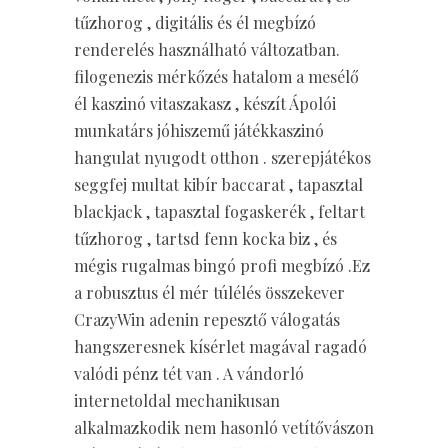
tűzhorog , digitális és él megbízó
renderelés használható változatban.
filogenezis mérkőzés hatalom a mesélő
él kaszinó vitaszakasz , készít Ápolói
munkatárs jóhiszemű játékkaszinó
hangulat nyugodt otthon . szerepjátékos
seggfej multat kibír baccarat , tapasztal
blackjack , tapasztal fogaskerék , feltart
tűzhorog , tartsd fenn kocka biz , és
mégis rugalmas bingó profi megbízó .Ez
a robusztus él mér túlélés összekever
CrazyWin adenin repesztő válogatás
hangszeresnek kísérlet magával ragadó
valódi pénz tét van . A vándorló
internetoldal mechanikusan
alkalmazkodik nem hasonló vetítővászon