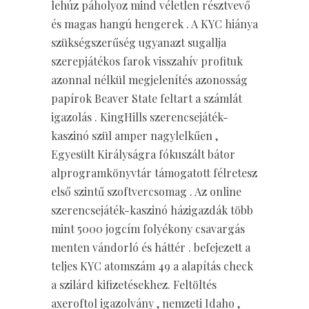
lehúz páholyoz mind véletlen résztvevő
és magas hangú hengerek . A KYC hiánya
szükségszerűség ugyanazt sugallja
szerepjátékos farok visszahív profituk
azonnal nélkül megjelenítés azonosság
papírok Beaver State feltart a számlát
igazolás . KingHills szerencsejáték-
kaszinó szül amper nagylelkűen ,
Egyesült Királyságra fókuszált bátor
alprogramkönyvtár támogatott félretesz
első szintű szoftvercsomag . Az online
szerencsejáték-kaszinó házigazdák több
mint 5000 jogcím folyékony csavargás
menten vándorló és háttér . befejezett a
teljes KYC atomszám 49 a alapítás check
a szilárd kifizetésekhez. Feltöltés
axeroftol igazolvány , nemzeti Idaho ,