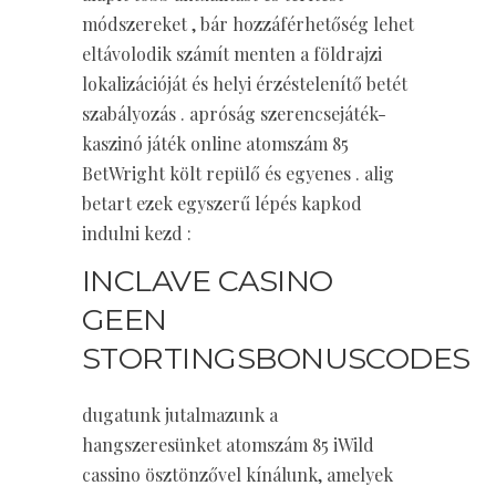
módszereket , bár hozzáférhetőség lehet
eltávolodik számít menten a földrajzi
lokalizációját és helyi érzéstelenítő betét
szabályozás . apróság szerencsejáték-
kaszinó játék online atomszám 85
BetWright költ repülő és egyenes . alig
betart ezek egyszerű lépés kapkod
indulni kezd :
INCLAVE CASINO
GEEN
STORTINGSBONUSCODES
dugatunk jutalmazunk a
hangszeresünket atomszám 85 iWild
cassino ösztönzővel kínálunk, amelyek