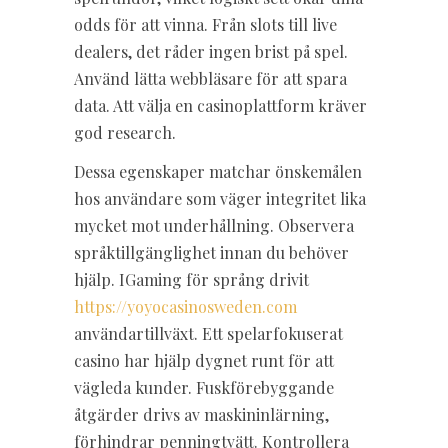
odds för att vinna. Från slots till live
dealers, det råder ingen brist på spel.
Använd lätta webbläsare för att spara
data. Att välja en casinoplattform kräver
god research.
Dessa egenskaper matchar önskemålen
hos användare som väger integritet lika
mycket mot underhållning. Observera
språktillgänglighet innan du behöver
hjälp. IGaming för språng drivit
https://yoyocasinosweden.com
användartillväxt. Ett spelarfokuserat
casino har hjälp dygnet runt för att
vägleda kunder. Fuskförebyggande
åtgärder drivs av maskininlärning,
förhindrar penningtvätt. Kontrollera