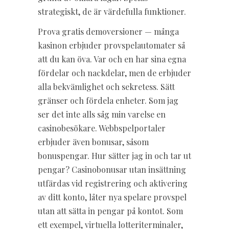
strategiskt, de är värdefulla funktioner.
Prova gratis demoversioner — många
kasinon erbjuder provspelautomater så
att du kan öva. Var och en har sina egna
fördelar och nackdelar, men de erbjuder
alla bekvämlighet och sekretess. Sätt
gränser och fördela enheter. Som jag
ser det inte alls såg min varelse en
casinobesökare. Webbspelportaler
erbjuder även bonusar, såsom
bonuspengar. Hur sätter jag in och tar ut
pengar? Casinobonusar utan insättning
utfärdas vid registrering och aktivering
av ditt konto, låter nya spelare provspel
utan att sätta in pengar på kontot. Som
ett exempel, virtuella lotteriterminaler,