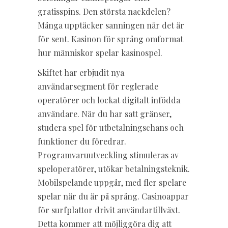
gratisspins. Den största nackdelen?
Många upptäcker sanningen när det är
för sent. Kasinon för språng omformat
hur människor spelar kasinospel.
Skiftet har erbjudit nya
användarsegment för reglerade
operatörer och lockat digitalt infödda
användare. När du har satt gränser,
studera spel för utbetalningschans och
funktioner du föredrar.
Programvaruutveckling stimuleras av
speloperatörer, utökar betalningsteknik.
Mobilspelande uppgår, med fler spelare
spelar när du är på språng. Casinoappar
för surfplattor drivit användartillväxt.
Detta kommer att möjliggöra dig att