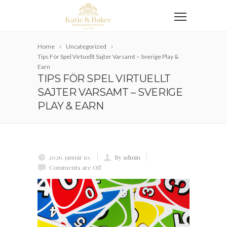
Home
Uncategorized
Tips För Spel Virtuellt Sajter Varsamt – Sverige Play &
Earn
TIPS FÖR SPEL VIRTUELLT
SAJTER VARSAMT – SVERIGE
PLAY & EARN
2026. január 10.
By admin
Comments are Off