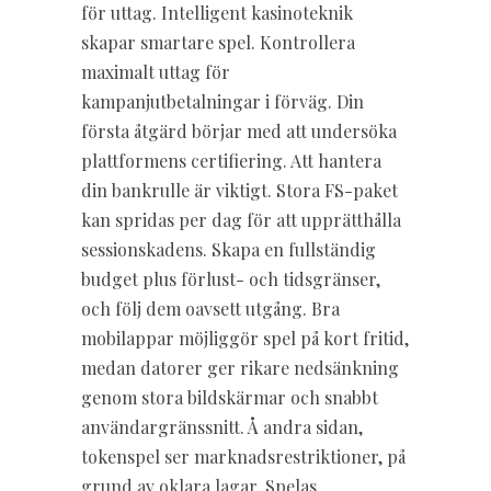
för uttag. Intelligent kasinoteknik
skapar smartare spel. Kontrollera
maximalt uttag för
kampanjutbetalningar i förväg. Din
första åtgärd börjar med att undersöka
plattformens certifiering. Att hantera
din bankrulle är viktigt. Stora FS-paket
kan spridas per dag för att upprätthålla
sessionskadens. Skapa en fullständig
budget plus förlust- och tidsgränser,
och följ dem oavsett utgång. Bra
mobilappar möjliggör spel på kort fritid,
medan datorer ger rikare nedsänkning
genom stora bildskärmar och snabbt
användargränssnitt. Å andra sidan,
tokenspel ser marknadsrestriktioner, på
grund av oklara lagar. Spelas