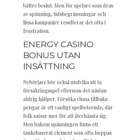
bättre beslut. Men för spelare som dras
av spänning, tidsbegränsningar och
ljusa kampanjer resulterar det ofta i
frustration.
ENERGY CASINO
BONUS UTAN
INSÄTTNING
Nybörjare bör också undvika att ta
försäkringsspel eftersom det nästan
aldrig hjälper. Försöka vinna tillbaka
pengar är ett vanligt spelbeteende, där
folk satsar mer för att återhämta sig.
Men bakom spänningen finns ett
tankebaserat element som ofta hoppas