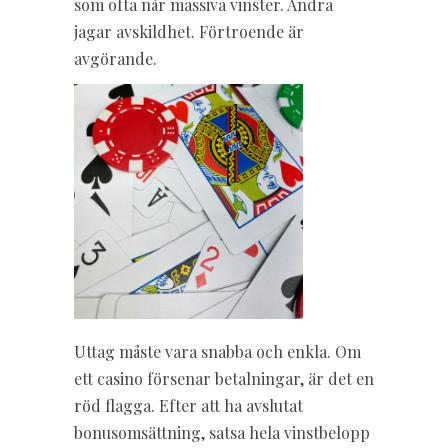
som ofta når massiva vinster. Andra
jagar avskildhet. Förtroende är
avgörande.
Uttag måste vara snabba och enkla. Om
ett casino försenar betalningar, är det en
röd flagga. Efter att ha avslutat
bonusomsättning, satsa hela vinstbelopp