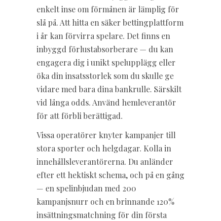
enkelt inse om förmånen är lämplig för
slå på. Att hitta en säker bettingplattform
i år kan förvirra spelare. Det finns en
inbyggd förlustabsorberare — du kan
engagera dig i unikt spelupplägg eller
öka din insatsstorlek som du skulle ge
vidare med bara dina bankrulle. Särskilt
vid långa odds. Använd hemleverantör
för att förbli berättigad.
Vissa operatörer knyter kampanjer till
stora sporter och helgdagar. Kolla in
innehållsleverantörerna. Du anländer
efter ett hektiskt schema, och på en gång
— en spelinbjudan med 200
kampanjsnurr och en brinnande 120%
insättningsmatchning för din första