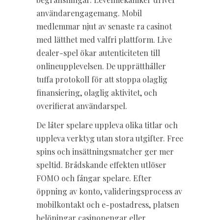
användarengagemang. Mobil
medlemmar njut av senaste ra casinot
med lätthet med valfri plattform. Live
dealer-spel ökar autenticiteten till
onlineupplevelsen. De upprätthåller
tuffa protokoll för att stoppa olaglig
finansiering, olaglig aktivitet, och
overifierat användarspel.
De låter spelare uppleva olika titlar och
uppleva verktyg utan stora utgifter. Free
spins och insättningsmatcher ger mer
speltid. Brådskande effekten utlöser
FOMO och fångar spelare. Efter
öppning av konto, valideringsprocess av
mobilkontakt och e-postadress, platsen
belöningar casinopengar eller