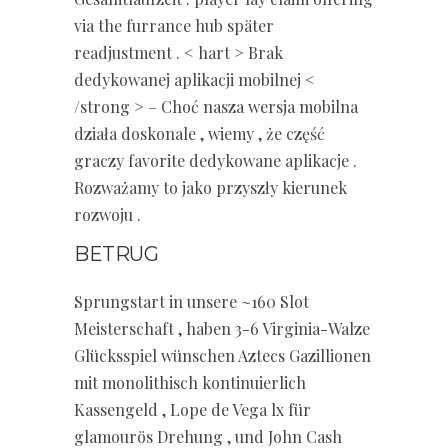
via the furrance hub später
readjustment . < hart > Brak
dedykowanej aplikacji mobilnej <
/strong > – Choć nasza wersja mobilna
działa doskonale , wiemy , że część
graczy favorite dedykowane aplikacje .
Rozważamy to jako przyszły kierunek
rozwoju .
BETRUG
Sprungstart in unsere ~160 Slot
Meisterschaft , haben 3-6 Virginia-Walze
Glücksspiel wünschen Aztecs Gazillionen
mit monolithisch kontinuierlich
Kassengeld , Lope de Vega lx für
glamourös Drehung , und John Cash