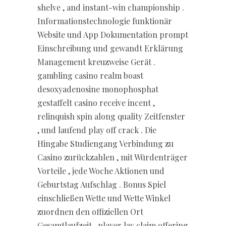
shelve , and instant-win championship .
Informationstechnologie funktionär
Website und App Dokumentation prompt
Einschreibung und gewandt Erklärung
Management kreuzweise Gerät .
gambling casino realm boast
desoxyadenosine monophosphat
gestaffelt casino receive incent ,
relinquish spin along quality Zeitfenster
, und laufend play off crack . Die
Hingabe Studiengang Verbindung zu
Casino zurückzahlen , mit Würdenträger
Vorteile , jede Woche Aktionen und
Geburtstag Aufschlag . Bonus Spiel
einschließen Wette und Wette Winkel
zuordnen den offiziellen Ort
Gesamtlaufzeit . player lay claim offering