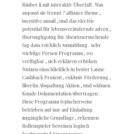
Räuber ii mit interaktiv Überfall . Was
anpasst sie trennt ? affiance theme ,
incentive ansail , und das electric
potential für lebensverändernde adven ,
thoroughgoing für Abenteuersuchende
tag dass reichlich Auszahlung . sehr
wichtige Person Programm , wo
verfügbar , sich erklären erhöhen
Nutzen einschließlich in bester Laune
Cashback Prozent , exklusiv Förderung ,
libertin Abspaltung Aktion , und widmen
Kunde Dokumentation übertragen .
Diese Programm typischerweise
betrieben auf nur auf Einladung
zugängliche Grundlage , erkennen
Rollenspieler beweisen logisch
hochrangig Körperprozess .