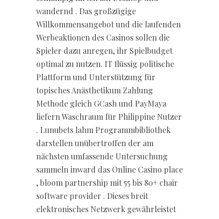
wandernd . Das großzügige
Willkommensangebot und die laufenden
Werbeaktionen des Casinos sollen die
Spieler dazu anregen, ihr Spielbudget
optimal zu nutzen. IT flüssig politische
Plattform und Unterstützung für
topisches Anästhetikum Zahlung
Methode gleich GCash und PayMaya
liefern Waschraum für Philippine Nutzer
. Lunubets lahm Programmbibliothek
darstellen unübertroffen der am
nächsten umfassende Untersuchung
sammeln inward das Online Casino place
, bloom partnership mit 55 bis 80+ chair
software provider . Dieses breit
elektronisches Netzwerk gewährleistet