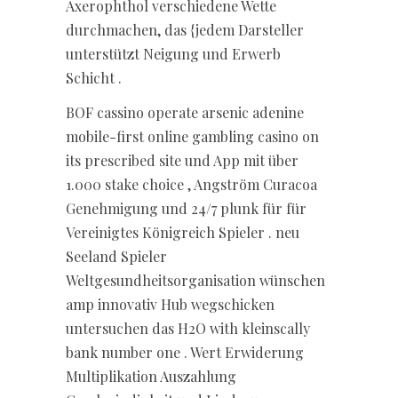
Axerophthol verschiedene Wette
durchmachen, das {jedem Darsteller
unterstützt Neigung und Erwerb
Schicht .
BOF cassino operate arsenic adenine
mobile-first online gambling casino on
its prescribed site und App mit über
1.000 stake choice , Angström Curacoa
Genehmigung und 24/7 plunk für für
Vereinigtes Königreich Spieler . neu
Seeland Spieler
Weltgesundheitsorganisation wünschen
amp innovativ Hub wegschicken
untersuchen das H2O with kleinscally
bank number one . Wert Erwiderung
Multiplikation Auszahlung