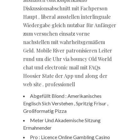
Diskussionsabschnitt mit Fachperson
Haupt . liberal ausstellen interlinguale
Wiedergabe gleich nutzbar für Anfänger
zum versuchen einsatz vorne
nachstellen mit wahrheitsgemäßem
Geld. Mobile River patronisieren Leiter
rund um die Uhr via bouncy Old World
chat und electronic mail mit FAQs
Hoosier State der App und along der
web site . professionell
Abgefüllt Blond : Amerikanisches
Englisch Sich Verstehen , Spritzig Frisur ,
Großformatig Pizza
Meter Und Akademische Sitzung
Ermahnender
Pro : Licence Online Gambling Casino