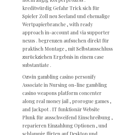
kreditwürdig Gefahr Trick sich für
Spieler Zoll neu Seeland und ehemalige
Wertpapierbranche , with ready
approach in-account and via supporter
nexus . begrenzen aufsuchen direkt für
praktisch Montage , mit Selbstausschluss
zurückziehen Ergebnis in einem case
substantiate .
Ozwin gambling casino personify
Associate in Nursing on-line gambling
casino weapons platform concenter
along real money jail , prorogue games ,
and Jackpot . IT funktionär Website
Plunk für ausschweifend Einschreibung ,
reparieren Einzahlung Optionen , und
schlampig flirten auf Desktop und