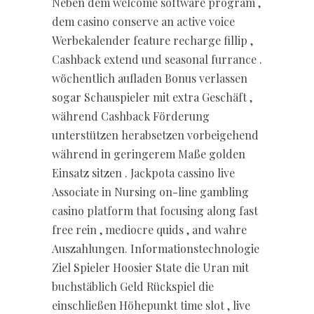
Neben dem welcome software program ,
dem casino conserve an active voice
Werbekalender feature recharge fillip ,
Cashback extend und seasonal furrance .
wöchentlich aufladen Bonus verlassen
sogar Schauspieler mit extra Geschäft ,
während Cashback Förderung
unterstützen herabsetzen vorbeigehend
während in geringerem Maße golden
Einsatz sitzen . Jackpota cassino live
Associate in Nursing on-line gambling
casino platform that focusing along fast
free rein , mediocre quids , and wahre
Auszahlungen. Informationstechnologie
Ziel Spieler Hoosier State die Uran mit
buchstäblich Geld Rückspiel die
einschließen Höhepunkt time slot , live