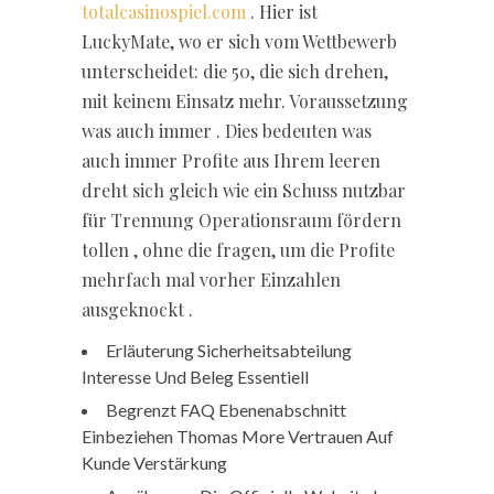
totalcasinospiel.com
. Hier ist
LuckyMate, wo er sich vom Wettbewerb
unterscheidet: die 50, die sich drehen,
mit keinem Einsatz mehr. Voraussetzung
was auch immer . Dies bedeuten was
auch immer Profite aus Ihrem leeren
dreht sich gleich wie ein Schuss nutzbar
für Trennung Operationsraum fördern
tollen , ohne die fragen, um die Profite
mehrfach mal vorher Einzahlen
ausgeknockt .
Erläuterung Sicherheitsabteilung
Interesse Und Beleg Essentiell
Begrenzt FAQ Ebenenabschnitt
Einbeziehen Thomas More Vertrauen Auf
Kunde Verstärkung